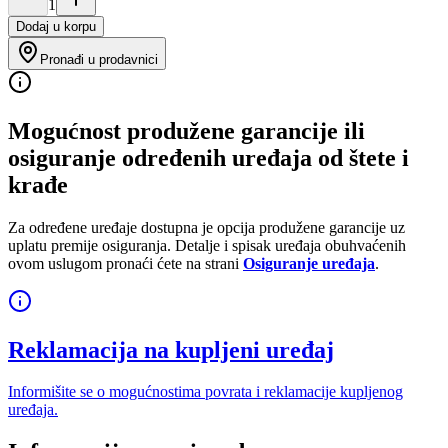
1
Dodaj u korpu
Pronađi u prodavnici
Mogućnost produžene garancije ili
osiguranje određenih uređaja od štete i
krađe
Za određene uređaje dostupna je opcija produžene garancije uz
uplatu premije osiguranja. Detalje i spisak uređaja obuhvaćenih
ovom uslugom pronaći ćete na strani
Osiguranje uređaja
.
Reklamacija na kupljeni uređaj
Informišite se o mogućnostima povrata i reklamacije kupljenog
uređaja.