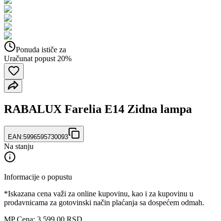
Ponuda ističe za
Uračunat popust 20%
RABALUX Farelia E14 Zidna lampa
EAN:
5996595730093
Na stanju
Informacije o popustu
*Iskazana cena važi za online kupovinu, kao i za kupovinu u
prodavnicama za gotovinski način plaćanja sa dospećem odmah.
MP Cena: 3.599,00 RSD