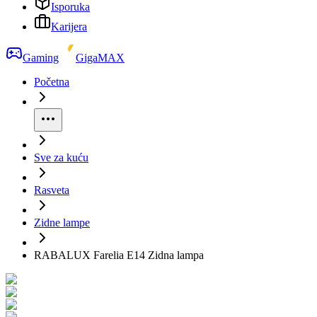
Isporuka
Karijera
Gaming
GigaMAX
Početna
Sve za kuću
Rasveta
Zidne lampe
RABALUX Farelia E14 Zidna lampa