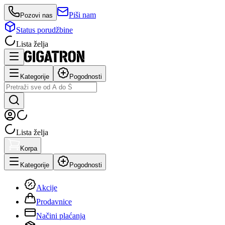
Piši nam
Pozovi nas
Status porudžbine
Lista želja
Kategorije
Pogodnosti
Lista želja
Korpa
Kategorije
Pogodnosti
Akcije
Prodavnice
Načini plaćanja