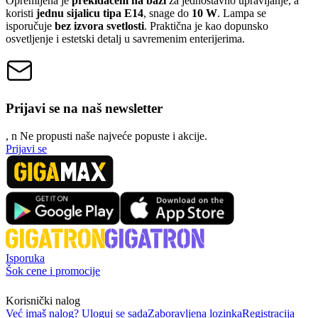
Opremljena je
prekidačem na bazi
za jednostavno upravljanje, a
koristi
jednu sijalicu tipa E14
, snage do
10 W
. Lampa se
isporučuje
bez izvora svetlosti
. Praktična je kao dopunsko
osvetljenje i estetski detalj u savremenim enterijerima.
Prijavi se na naš newsletter
, n
N
e propusti naše najveće popuste i akcije.
Prijavi se
Isporuka
Šok cene i promocije
Korisnički nalog
Već imaš nalog? Uloguj se sada
Zaboravljena lozinka
Registracija