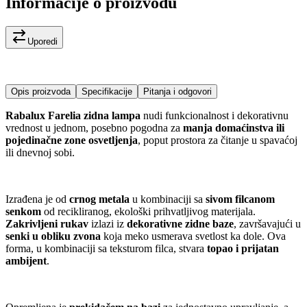
Informacije o proizvodu
Uporedi
Opis proizvoda
Specifikacije
Pitanja i odgovori
Rabalux Farelia zidna lampa
nudi funkcionalnost i dekorativnu
vrednost u jednom, posebno pogodna za
manja domaćinstva ili
pojedinačne zone osvetljenja
, poput prostora za čitanje u spavaćoj
ili dnevnoj sobi.
Izrađena je od
crnog metala
u kombinaciji sa
sivom filcanom
senkom
od recikliranog, ekološki prihvatljivog materijala.
Zakrivljeni rukav
izlazi iz
dekorativne zidne baze
, završavajući u
senki u obliku zvona
koja meko usmerava svetlost ka dole. Ova
forma, u kombinaciji sa teksturom filca, stvara
topao i prijatan
ambijent
.