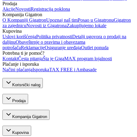
Prodaja
Akcije
Novosti
Registracija poklona
Kompanija Gigatron
O Kompaniji Gigatron
Upoznaj naš tim
Posao u Gigatronu
Gigatron
za zajednicu
Novosti iz Gigatrona
Zakupljujemo lokale
Kupovina
Uslovi korišćenja
Politika privatnosti
Detalji ugovora o prodaji na
daljinu
Obaveštenje o pravima i obavezama
potrošača
Reklamacije
Osiguranje uređaja
Outlet ponuda
Potrebna ti je pomoć?
Kontakt
Česta pitanja
Šta je GigaMAX program lojalnosti
Plaćanje i isporuka
Načini plaćanja
Isporuka
TAX FREE i Ambasade
Korisnički nalog
Prodaja
Kompanija Gigatron
Kupovina