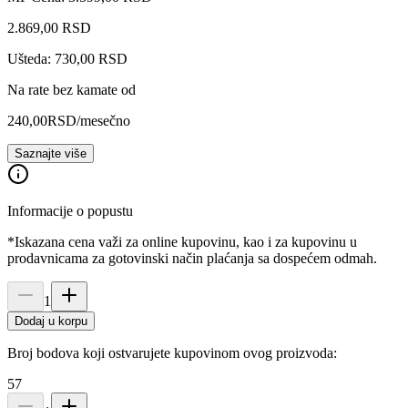
2.869
,
00
RSD
Ušteda: 730,00 RSD
Na rate bez kamate od
240,00
RSD
/mesečno
Saznajte više
Informacije o popustu
*Iskazana cena važi za online kupovinu, kao i za kupovinu u
prodavnicama za gotovinski način plaćanja sa dospećem odmah.
1
Dodaj u korpu
Broj bodova koji ostvarujete kupovinom ovog proizvoda:
57