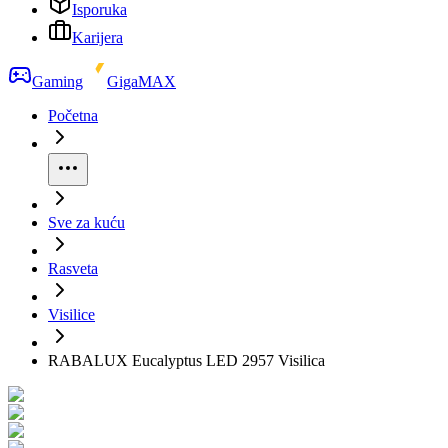
Isporuka
Karijera
Gaming
GigaMAX
Početna
Sve za kuću
Rasveta
Visilice
RABALUX Eucalyptus LED 2957 Visilica