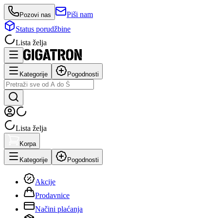
Piši nam
Pozovi nas
Status porudžbine
Lista želja
Kategorije
Pogodnosti
Lista želja
Korpa
Kategorije
Pogodnosti
Akcije
Prodavnice
Načini plaćanja