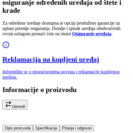
osiguranje određenih uređaja od štete i
krađe
Za određene uređaje dostupna je opcija produžene garancije uz
uplatu premije osiguranja. Detalje i spisak uređaja obuhvaćenih
ovom uslugom pronaći ćete na strani
Osiguranje uređaja
.
Reklamacija na kupljeni uređaj
Informišite se o mogućnostima povrata i reklamacije kupljenog
uređaja.
Informacije o proizvodu
Uporedi
Opis proizvoda
Specifikacije
Pitanja i odgovori