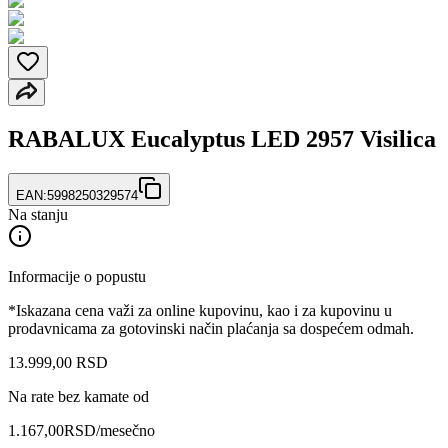
RABALUX Eucalyptus LED 2957 Visilica
EAN:
5998250329574
Na stanju
Informacije o popustu
*Iskazana cena važi za online kupovinu, kao i za kupovinu u
prodavnicama za gotovinski način plaćanja sa dospećem odmah.
13.999
,
00
RSD
Na rate bez kamate od
1.167,00
RSD
/mesečno