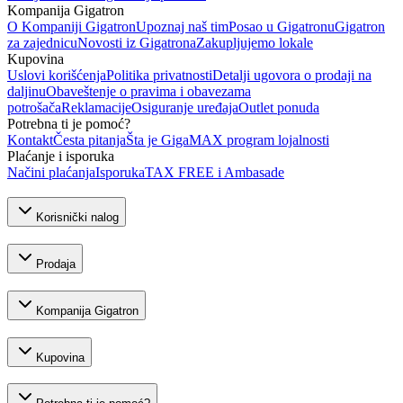
Kompanija Gigatron
O Kompaniji Gigatron
Upoznaj naš tim
Posao u Gigatronu
Gigatron
za zajednicu
Novosti iz Gigatrona
Zakupljujemo lokale
Kupovina
Uslovi korišćenja
Politika privatnosti
Detalji ugovora o prodaji na
daljinu
Obaveštenje o pravima i obavezama
potrošača
Reklamacije
Osiguranje uređaja
Outlet ponuda
Potrebna ti je pomoć?
Kontakt
Česta pitanja
Šta je GigaMAX program lojalnosti
Plaćanje i isporuka
Načini plaćanja
Isporuka
TAX FREE i Ambasade
Korisnički nalog
Prodaja
Kompanija Gigatron
Kupovina