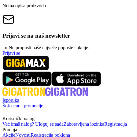
Nema opisa proizvoda.
Prijavi se na naš newsletter
, n
N
e propusti naše najveće popuste i akcije.
Prijavi se
Isporuka
Šok cene i promocije
Korisnički nalog
Već imaš nalog? Uloguj se sada
Zaboravljena lozinka
Registracija
Prodaja
Akcije
Novosti
Registracija poklona