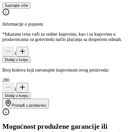
Saznajte više
Informacije o popustu
*Iskazana cena važi za online kupovinu, kao i za kupovinu u
prodavnicama za gotovinski način plaćanja sa dospećem odmah.
1
Dodaj u korpu
Broj bodova koji ostvarujete kupovinom ovog proizvoda:
280
1
Dodaj u korpu
Pronađi u prodavnici
Mogućnost produžene garancije ili