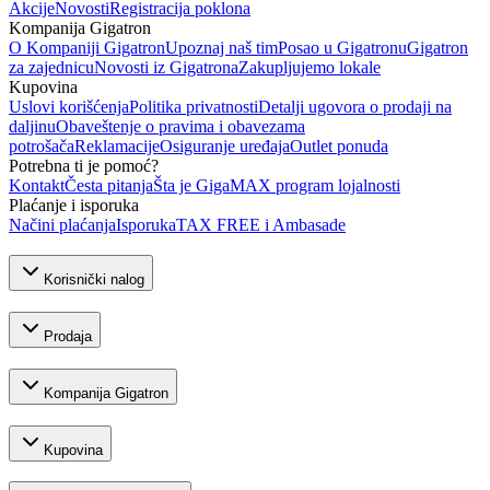
Akcije
Novosti
Registracija poklona
Kompanija Gigatron
O Kompaniji Gigatron
Upoznaj naš tim
Posao u Gigatronu
Gigatron
za zajednicu
Novosti iz Gigatrona
Zakupljujemo lokale
Kupovina
Uslovi korišćenja
Politika privatnosti
Detalji ugovora o prodaji na
daljinu
Obaveštenje o pravima i obavezama
potrošača
Reklamacije
Osiguranje uređaja
Outlet ponuda
Potrebna ti je pomoć?
Kontakt
Česta pitanja
Šta je GigaMAX program lojalnosti
Plaćanje i isporuka
Načini plaćanja
Isporuka
TAX FREE i Ambasade
Korisnički nalog
Prodaja
Kompanija Gigatron
Kupovina