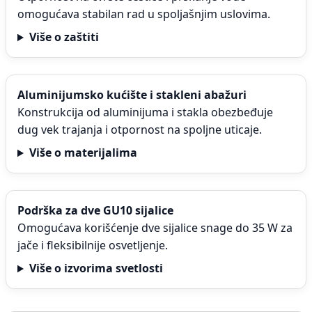
omogućava stabilan rad u spoljašnjim uslovima.
Više o zaštiti
Aluminijumsko kućište i stakleni abažuri
Konstrukcija od aluminijuma i stakla obezbeđuje
dug vek trajanja i otpornost na spoljne uticaje.
Više o materijalima
Podrška za dve GU10 sijalice
Omogućava korišćenje dve sijalice snage do 35 W za
jače i fleksibilnije osvetljenje.
Više o izvorima svetlosti