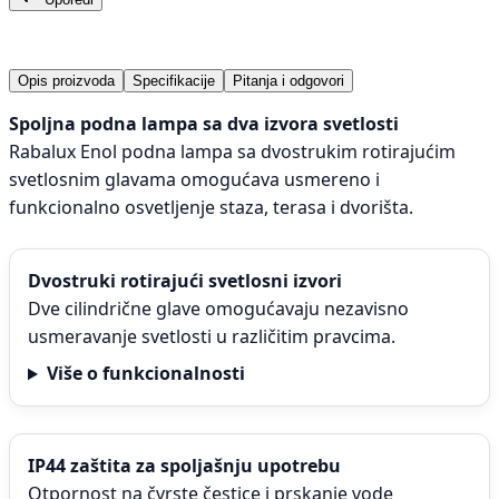
Opis proizvoda
Specifikacije
Pitanja i odgovori
Spoljna podna lampa sa dva izvora svetlosti
Rabalux Enol podna lampa sa dvostrukim rotirajućim
svetlosnim glavama omogućava usmereno i
funkcionalno osvetljenje staza, terasa i dvorišta.
Dvostruki rotirajući svetlosni izvori
Dve cilindrične glave omogućavaju nezavisno
usmeravanje svetlosti u različitim pravcima.
Više o funkcionalnosti
IP44 zaštita za spoljašnju upotrebu
Otpornost na čvrste čestice i prskanje vode