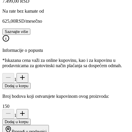
7.499
,
00
RSD
Na rate bez kamate od
625,00
RSD
/mesečno
Saznajte više
Informacije o popustu
*Iskazana cena važi za online kupovinu, kao i za kupovinu u
prodavnicama za gotovinski način plaćanja sa dospećem odmah.
1
Dodaj u korpu
Broj bodova koji ostvarujete kupovinom ovog proizvoda:
150
1
Dodaj u korpu
Pronađi u prodavnici