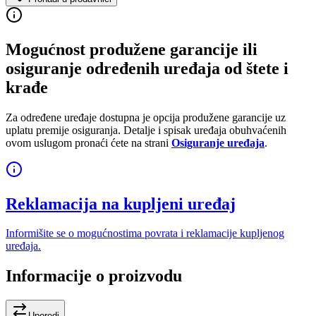
Mogućnost produžene garancije ili
osiguranje određenih uređaja od štete i
krađe
Za određene uređaje dostupna je opcija produžene garancije uz
uplatu premije osiguranja. Detalje i spisak uređaja obuhvaćenih
ovom uslugom pronaći ćete na strani
Osiguranje uređaja
.
Reklamacija na kupljeni uređaj
Informišite se o mogućnostima povrata i reklamacije kupljenog
uređaja.
Informacije o proizvodu
Uporedi