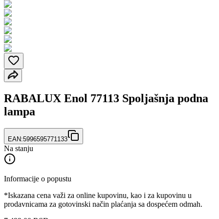
RABALUX Enol 77113 Spoljašnja podna
lampa
EAN:
5996595771133
Na stanju
Informacije o popustu
*Iskazana cena važi za online kupovinu, kao i za kupovinu u
prodavnicama za gotovinski način plaćanja sa dospećem odmah.