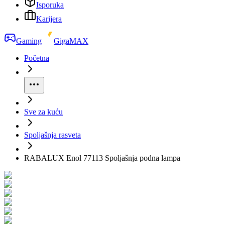
Isporuka
Karijera
Gaming
GigaMAX
Početna
Sve za kuću
Spoljašnja rasveta
RABALUX Enol 77113 Spoljašnja podna lampa