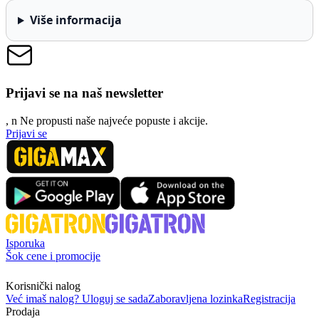
Više informacija
Prijavi se na naš newsletter
, n
N
e propusti naše najveće popuste i akcije.
Prijavi se
Isporuka
Šok cene i promocije
Korisnički nalog
Već imaš nalog? Uloguj se sada
Zaboravljena lozinka
Registracija
Prodaja