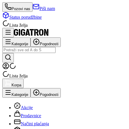
Piši nam
Pozovi nas
Status porudžbine
Lista želja
Kategorije
Pogodnosti
Lista želja
Korpa
Kategorije
Pogodnosti
Akcije
Prodavnice
Načini plaćanja