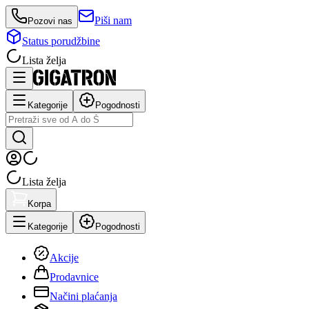
Piši nam
Pozovi nas
Status porudžbine
Lista želja
Kategorije
Pogodnosti
Lista želja
Korpa
Kategorije
Pogodnosti
Akcije
Prodavnice
Načini plaćanja