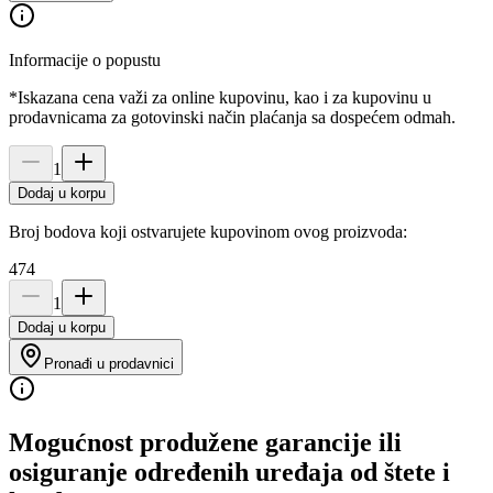
Informacije o popustu
*Iskazana cena važi za online kupovinu, kao i za kupovinu u
prodavnicama za gotovinski način plaćanja sa dospećem odmah.
1
Dodaj u korpu
Broj bodova koji ostvarujete kupovinom ovog proizvoda:
474
1
Dodaj u korpu
Pronađi u prodavnici
Mogućnost produžene garancije ili
osiguranje određenih uređaja od štete i