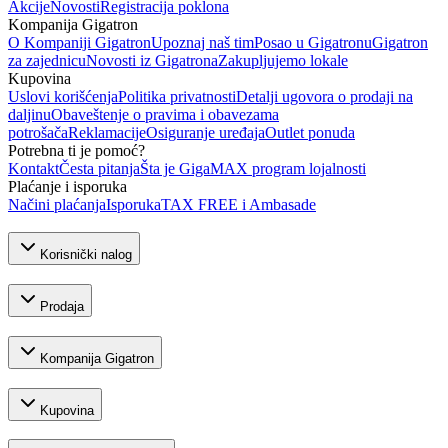
Akcije
Novosti
Registracija poklona
Kompanija Gigatron
O Kompaniji Gigatron
Upoznaj naš tim
Posao u Gigatronu
Gigatron
za zajednicu
Novosti iz Gigatrona
Zakupljujemo lokale
Kupovina
Uslovi korišćenja
Politika privatnosti
Detalji ugovora o prodaji na
daljinu
Obaveštenje o pravima i obavezama
potrošača
Reklamacije
Osiguranje uređaja
Outlet ponuda
Potrebna ti je pomoć?
Kontakt
Česta pitanja
Šta je GigaMAX program lojalnosti
Plaćanje i isporuka
Načini plaćanja
Isporuka
TAX FREE i Ambasade
Korisnički nalog
Prodaja
Kompanija Gigatron
Kupovina