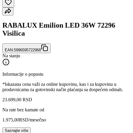
RABALUX Emilion LED 36W 72296
Visilica
EAN:
5996595722968
Na stanju
Informacije o popustu
*Iskazana cena važi za online kupovinu, kao i za kupovinu u
prodavnicama za gotovinski način plaćanja sa dospećem odmah.
23.699
,
00
RSD
Na rate bez kamate od
1.975,00
RSD
/mesečno
Saznajte više