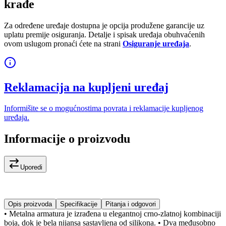
krađe
Za određene uređaje dostupna je opcija produžene garancije uz
uplatu premije osiguranja. Detalje i spisak uređaja obuhvaćenih
ovom uslugom pronaći ćete na strani
Osiguranje uređaja
.
Reklamacija na kupljeni uređaj
Informišite se o mogućnostima povrata i reklamacije kupljenog
uređaja.
Informacije o proizvodu
Uporedi
Opis proizvoda
Specifikacije
Pitanja i odgovori
• Metalna armatura je izrađena u elegantnoj crno-zlatnoj kombinaciji
boja, dok je bela nijansa sastavljena od silikona. • Dva međusobno