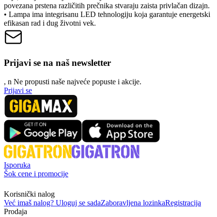
povezana prstena različitih prečnika stvaraju zaista privlačan dizajn.
• Lampa ima integrisanu LED tehnologiju koja garantuje energetski
efikasan rad i dug životni vek.
Prijavi se na naš newsletter
, n
N
e propusti naše najveće popuste i akcije.
Prijavi se
Isporuka
Šok cene i promocije
Korisnički nalog
Već imaš nalog? Uloguj se sada
Zaboravljena lozinka
Registracija
Prodaja