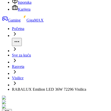
Isporuka
Karijera
Gaming
GigaMAX
Početna
Sve za kuću
Rasveta
Visilice
RABALUX Emilion LED 36W 72296 Visilica