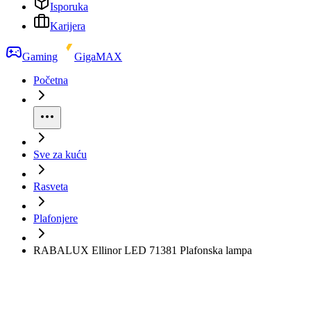
Isporuka
Karijera
Gaming
GigaMAX
Početna
Sve za kuću
Rasveta
Plafonjere
RABALUX Ellinor LED 71381 Plafonska lampa