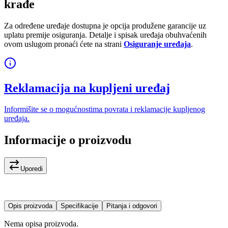
krađe
Za određene uređaje dostupna je opcija produžene garancije uz
uplatu premije osiguranja. Detalje i spisak uređaja obuhvaćenih
ovom uslugom pronaći ćete na strani
Osiguranje uređaja
.
Reklamacija na kupljeni uređaj
Informišite se o mogućnostima povrata i reklamacije kupljenog
uređaja.
Informacije o proizvodu
Uporedi
Opis proizvoda
Specifikacije
Pitanja i odgovori
Nema opisa proizvoda.