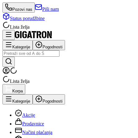
Piši nam
Pozovi nas
Status porudžbine
Lista želja
Kategorije
Pogodnosti
Lista želja
Korpa
Kategorije
Pogodnosti
Akcije
Prodavnice
Načini plaćanja