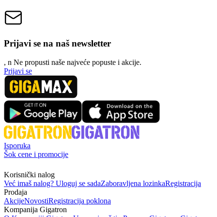
Prijavi se na naš newsletter
, n
N
e propusti naše najveće popuste i akcije.
Prijavi se
Isporuka
Šok cene i promocije
Korisnički nalog
Već imaš nalog? Uloguj se sada
Zaboravljena lozinka
Registracija
Prodaja
Akcije
Novosti
Registracija poklona
Kompanija Gigatron