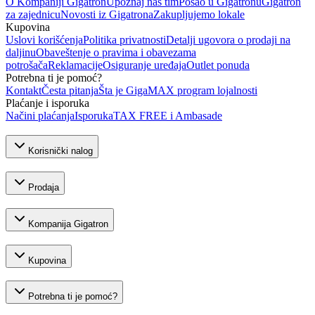
O Kompaniji Gigatron
Upoznaj naš tim
Posao u Gigatronu
Gigatron
za zajednicu
Novosti iz Gigatrona
Zakupljujemo lokale
Kupovina
Uslovi korišćenja
Politika privatnosti
Detalji ugovora o prodaji na
daljinu
Obaveštenje o pravima i obavezama
potrošača
Reklamacije
Osiguranje uređaja
Outlet ponuda
Potrebna ti je pomoć?
Kontakt
Česta pitanja
Šta je GigaMAX program lojalnosti
Plaćanje i isporuka
Načini plaćanja
Isporuka
TAX FREE i Ambasade
Korisnički nalog
Prodaja
Kompanija Gigatron
Kupovina
Potrebna ti je pomoć?