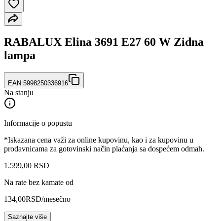
RABALUX Elina 3691 E27 60 W Zidna
lampa
EAN:
5998250336916
Na stanju
Informacije o popustu
*Iskazana cena važi za online kupovinu, kao i za kupovinu u
prodavnicama za gotovinski način plaćanja sa dospećem odmah.
1.599
,
00
RSD
Na rate bez kamate od
134,00
RSD
/mesečno
Saznajte više