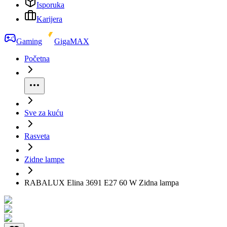
Isporuka
Karijera
Gaming
GigaMAX
Početna
Sve za kuću
Rasveta
Zidne lampe
RABALUX Elina 3691 E27 60 W Zidna lampa