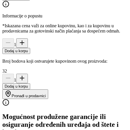
Informacije o popustu
*Iskazana cena važi za online kupovinu, kao i za kupovinu u
prodavnicama za gotovinski način plaćanja sa dospećem odmah.
1
Dodaj u korpu
Broj bodova koji ostvarujete kupovinom ovog proizvoda:
32
1
Dodaj u korpu
Pronađi u prodavnici
Mogućnost produžene garancije ili
osiguranje određenih uređaja od štete i