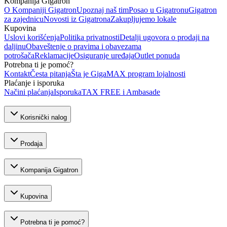
Kompanija Gigatron
O Kompaniji Gigatron
Upoznaj naš tim
Posao u Gigatronu
Gigatron
za zajednicu
Novosti iz Gigatrona
Zakupljujemo lokale
Kupovina
Uslovi korišćenja
Politika privatnosti
Detalji ugovora o prodaji na
daljinu
Obaveštenje o pravima i obavezama
potrošača
Reklamacije
Osiguranje uređaja
Outlet ponuda
Potrebna ti je pomoć?
Kontakt
Česta pitanja
Šta je GigaMAX program lojalnosti
Plaćanje i isporuka
Načini plaćanja
Isporuka
TAX FREE i Ambasade
Korisnički nalog
Prodaja
Kompanija Gigatron
Kupovina
Potrebna ti je pomoć?