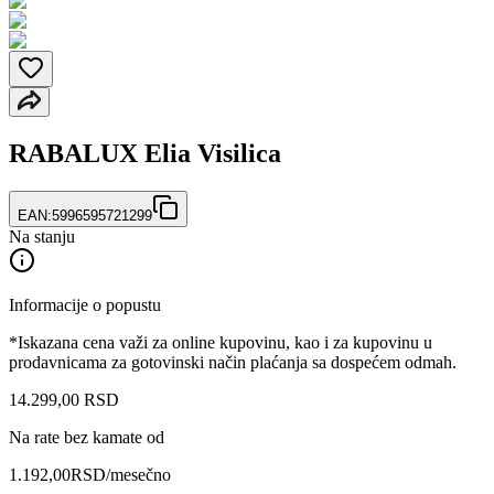
RABALUX Elia Visilica
EAN:
5996595721299
Na stanju
Informacije o popustu
*Iskazana cena važi za online kupovinu, kao i za kupovinu u
prodavnicama za gotovinski način plaćanja sa dospećem odmah.
14.299
,
00
RSD
Na rate bez kamate od
1.192,00
RSD
/mesečno