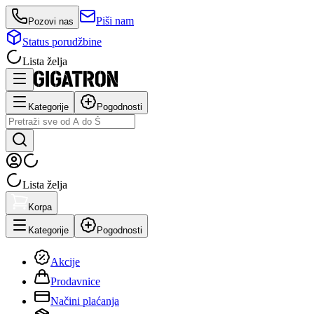
Piši nam
Pozovi nas
Status porudžbine
Lista želja
Kategorije
Pogodnosti
Lista želja
Korpa
Kategorije
Pogodnosti
Akcije
Prodavnice
Načini plaćanja