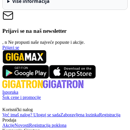
Više informacija
Prijavi se na naš newsletter
, n
N
e propusti naše najveće popuste i akcije.
Prijavi se
Isporuka
Šok cene i promocije
Korisnički nalog
Već imaš nalog? Uloguj se sada
Zaboravljena lozinka
Registracija
Prodaja
Akcije
Novosti
Registracija poklona