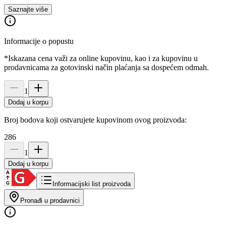
Saznajte više
Informacije o popustu
*Iskazana cena važi za online kupovinu, kao i za kupovinu u
prodavnicama za gotovinski način plaćanja sa dospećem odmah.
1
Dodaj u korpu
Broj bodova koji ostvarujete kupovinom ovog proizvoda:
286
1
Dodaj u korpu
Informacijski list proizvoda
Pronađi u prodavnici