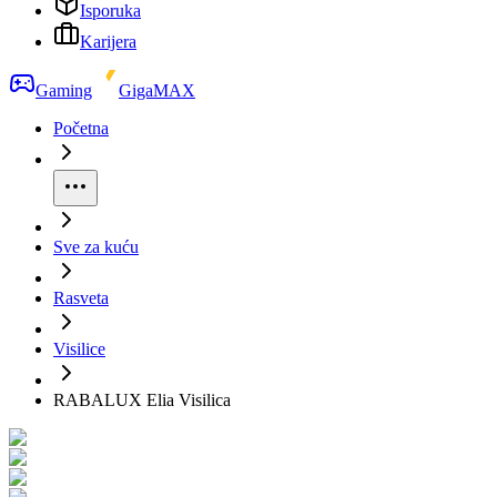
Isporuka
Karijera
Gaming
GigaMAX
Početna
Sve za kuću
Rasveta
Visilice
RABALUX Elia Visilica