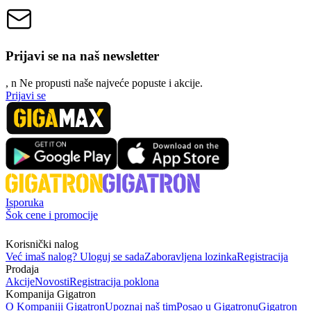
Prijavi se na naš newsletter
, n
N
e propusti naše najveće popuste i akcije.
Prijavi se
Isporuka
Šok cene i promocije
Korisnički nalog
Već imaš nalog? Uloguj se sada
Zaboravljena lozinka
Registracija
Prodaja
Akcije
Novosti
Registracija poklona
Kompanija Gigatron
O Kompaniji Gigatron
Upoznaj naš tim
Posao u Gigatronu
Gigatron