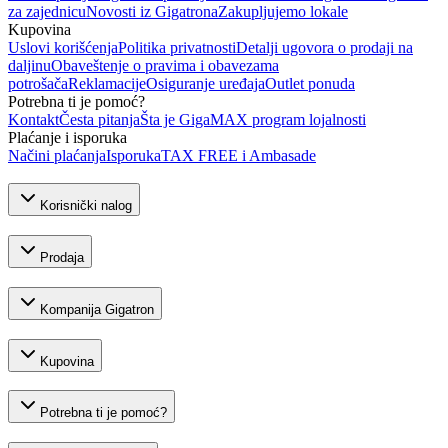
za zajednicu
Novosti iz Gigatrona
Zakupljujemo lokale
Kupovina
Uslovi korišćenja
Politika privatnosti
Detalji ugovora o prodaji na
daljinu
Obaveštenje o pravima i obavezama
potrošača
Reklamacije
Osiguranje uređaja
Outlet ponuda
Potrebna ti je pomoć?
Kontakt
Česta pitanja
Šta je GigaMAX program lojalnosti
Plaćanje i isporuka
Načini plaćanja
Isporuka
TAX FREE i Ambasade
Korisnički nalog
Prodaja
Kompanija Gigatron
Kupovina
Potrebna ti je pomoć?