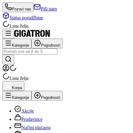
Piši nam
Pozovi nas
Status porudžbine
Lista želja
Kategorije
Pogodnosti
Lista želja
Korpa
Kategorije
Pogodnosti
Akcije
Prodavnice
Načini plaćanja