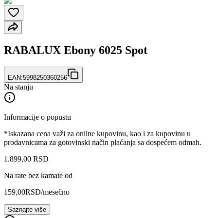
RABALUX Ebony 6025 Spot
EAN:
5998250360256
Na stanju
Informacije o popustu
*Iskazana cena važi za online kupovinu, kao i za kupovinu u
prodavnicama za gotovinski način plaćanja sa dospećem odmah.
1.899
,
00
RSD
Na rate bez kamate od
159,00
RSD
/mesečno
Saznajte više