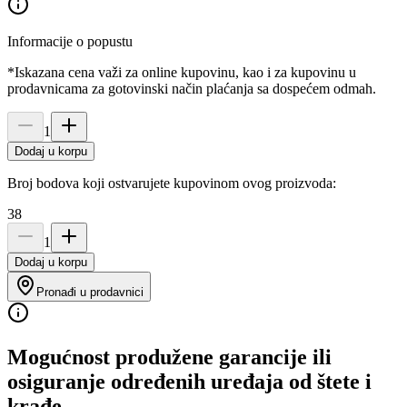
Informacije o popustu
*Iskazana cena važi za online kupovinu, kao i za kupovinu u
prodavnicama za gotovinski način plaćanja sa dospećem odmah.
1
Dodaj u korpu
Broj bodova koji ostvarujete kupovinom ovog proizvoda:
38
1
Dodaj u korpu
Pronađi u prodavnici
Mogućnost produžene garancije ili
osiguranje određenih uređaja od štete i
krađe