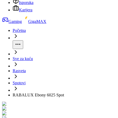
Isporuka
Karijera
Gaming
GigaMAX
Početna
Sve za kuću
Rasveta
Spotovi
RABALUX Ebony 6025 Spot