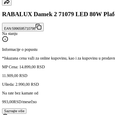
RABALUX Damek 2 71079 LED 80W Plaf
EAN:
5996595710798
Na stanju
Informacije o popustu
*Iskazana cena važi za online kupovinu, kao i za kupovinu u prodav
MP Cena: 14.899,00 RSD
11.909
,
00
RSD
Ušteda: 2.990,00 RSD
Na rate bez kamate od
993,00
RSD
/mesečno
Saznajte više