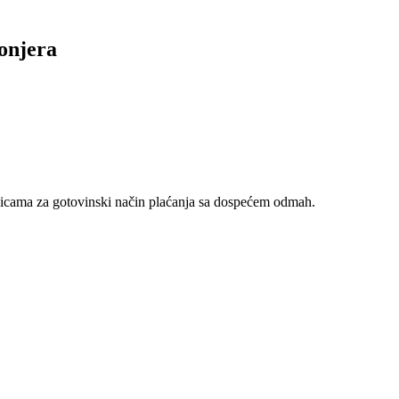
onjera
nicama za gotovinski način plaćanja sa dospećem odmah.