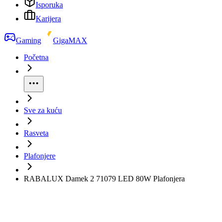
Isporuka
Karijera
Gaming
GigaMAX
Početna
Sve za kuću
Rasveta
Plafonjere
RABALUX Damek 2 71079 LED 80W Plafonjera