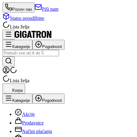
Piši nam
Pozovi nas
Status porudžbine
Lista želja
Kategorije
Pogodnosti
Lista želja
Korpa
Kategorije
Pogodnosti
Akcije
Prodavnice
Načini plaćanja