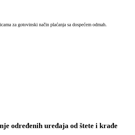
nicama za gotovinski način plaćanja sa dospećem odmah.
nje određenih uređaja od štete i krađe