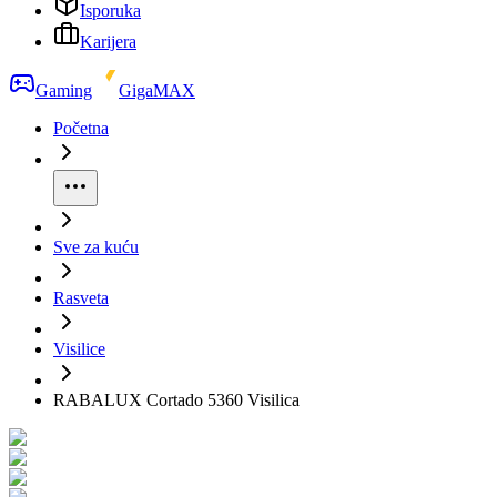
Isporuka
Karijera
Gaming
GigaMAX
Početna
Sve za kuću
Rasveta
Visilice
RABALUX Cortado 5360 Visilica