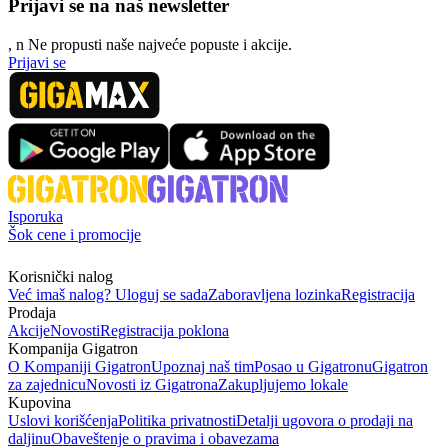
Prijavi se na naš newsletter
, n
N
e propusti naše najveće popuste i akcije.
Prijavi se
Isporuka
Šok cene i promocije
Korisnički nalog
Već imaš nalog? Uloguj se sada
Zaboravljena lozinka
Registracija
Prodaja
Akcije
Novosti
Registracija poklona
Kompanija Gigatron
O Kompaniji Gigatron
Upoznaj naš tim
Posao u Gigatronu
Gigatron
za zajednicu
Novosti iz Gigatrona
Zakupljujemo lokale
Kupovina
Uslovi korišćenja
Politika privatnosti
Detalji ugovora o prodaji na
daljinu
Obaveštenje o pravima i obavezama