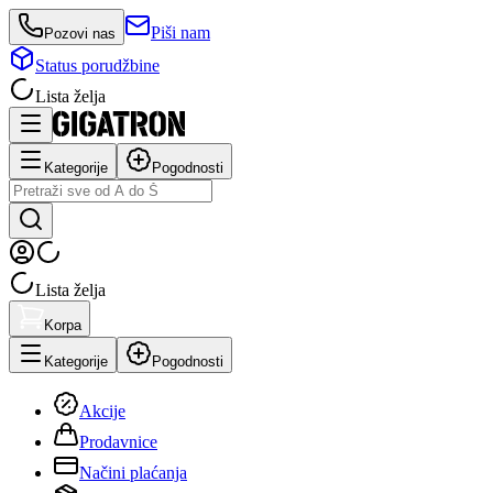
Piši nam
Pozovi nas
Status porudžbine
Lista želja
Kategorije
Pogodnosti
Lista želja
Korpa
Kategorije
Pogodnosti
Akcije
Prodavnice
Načini plaćanja