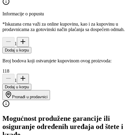
Informacije o popustu
*Iskazana cena važi za online kupovinu, kao i za kupovinu u
prodavnicama za gotovinski način plaćanja sa dospećem odmah.
1
Dodaj u korpu
Broj bodova koji ostvarujete kupovinom ovog proizvoda:
118
1
Dodaj u korpu
Pronađi u prodavnici
Mogućnost produžene garancije ili
osiguranje određenih uređaja od štete i
krađe