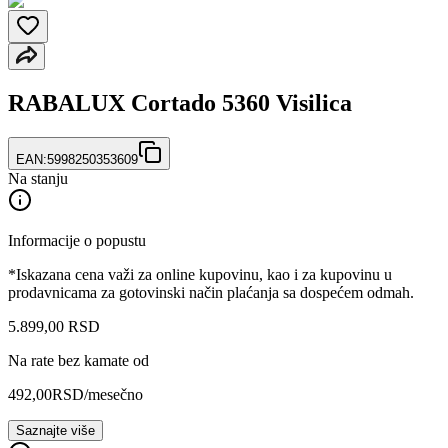
RABALUX Cortado 5360 Visilica
EAN:
5998250353609
Na stanju
Informacije o popustu
*Iskazana cena važi za online kupovinu, kao i za kupovinu u
prodavnicama za gotovinski način plaćanja sa dospećem odmah.
5.899
,
00
RSD
Na rate bez kamate od
492,00
RSD
/mesečno
Saznajte više