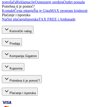
potrošača
Reklamacije
Osiguranje uređaja
Outlet ponuda
Potrebna ti je pomoć?
Kontakt
Česta pitanja
Šta je GigaMAX program lojalnosti
Plaćanje i isporuka
Načini plaćanja
Isporuka
TAX FREE i Ambasade
Korisnički nalog
Prodaja
Kompanija Gigatron
Kupovina
Potrebna ti je pomoć?
Plaćanje i isporuka