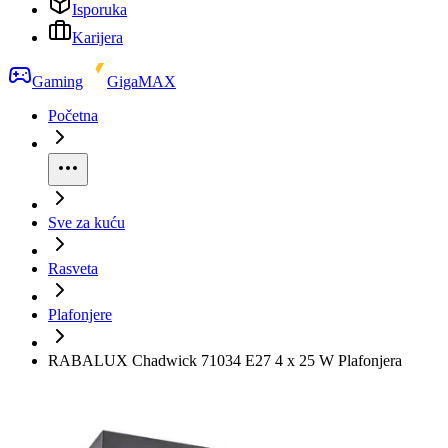
Isporuka
Karijera
Gaming
GigaMAX
Početna
Sve za kuću
Rasveta
Plafonjere
RABALUX Chadwick 71034 E27 4 x 25 W Plafonjera