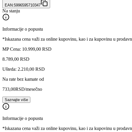
EAN:
5996595710347
Na stanju
Informacije o popustu
*Iskazana cena važi za online kupovinu, kao i za kupovinu u prodav
MP Cena: 10.999,00 RSD
8.789
,
00
RSD
Ušteda: 2.210,00 RSD
Na rate bez kamate od
733,00
RSD
/mesečno
Saznajte više
Informacije o popustu
*Iskazana cena važi za online kupovinu, kao i za kupovinu u prodav