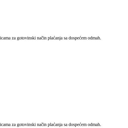
nicama za gotovinski način plaćanja sa dospećem odmah.
nicama za gotovinski način plaćanja sa dospećem odmah.