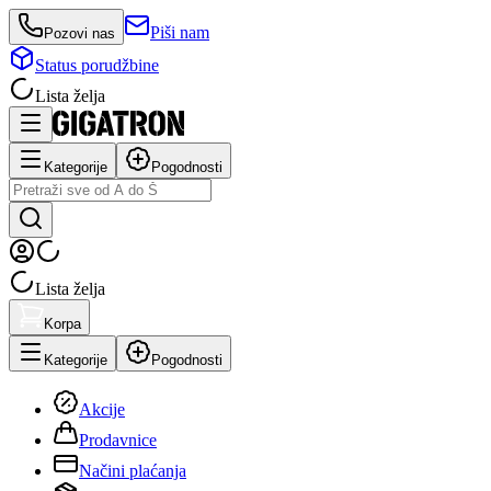
Piši nam
Pozovi nas
Status porudžbine
Lista želja
Kategorije
Pogodnosti
Lista želja
Korpa
Kategorije
Pogodnosti
Akcije
Prodavnice
Načini plaćanja