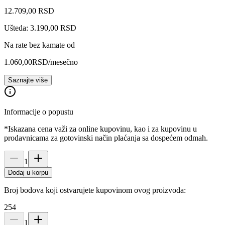
12.709
,
00
RSD
Ušteda: 3.190,00 RSD
Na rate bez kamate od
1.060,00
RSD
/mesečno
Saznajte više
Informacije o popustu
*Iskazana cena važi za online kupovinu, kao i za kupovinu u
prodavnicama za gotovinski način plaćanja sa dospećem odmah.
1
Dodaj u korpu
Broj bodova koji ostvarujete kupovinom ovog proizvoda:
254
1