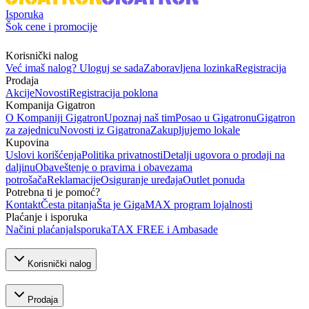
Isporuka
Šok cene i promocije
Korisnički nalog
Već imaš nalog? Uloguj se sada
Zaboravljena lozinka
Registracija
Prodaja
Akcije
Novosti
Registracija poklona
Kompanija Gigatron
O Kompaniji Gigatron
Upoznaj naš tim
Posao u Gigatronu
Gigatron
za zajednicu
Novosti iz Gigatrona
Zakupljujemo lokale
Kupovina
Uslovi korišćenja
Politika privatnosti
Detalji ugovora o prodaji na
daljinu
Obaveštenje o pravima i obavezama
potrošača
Reklamacije
Osiguranje uređaja
Outlet ponuda
Potrebna ti je pomoć?
Kontakt
Česta pitanja
Šta je GigaMAX program lojalnosti
Plaćanje i isporuka
Načini plaćanja
Isporuka
TAX FREE i Ambasade
Korisnički nalog
Prodaja