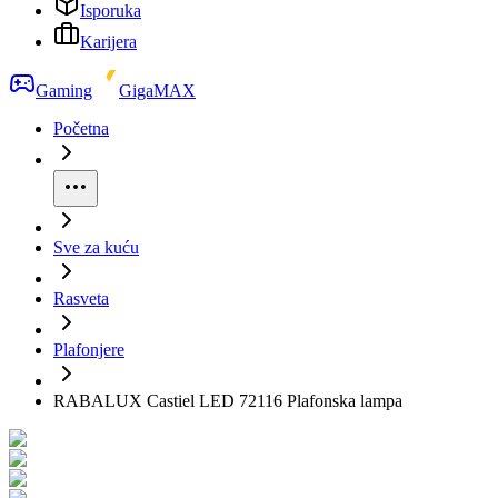
Isporuka
Karijera
Gaming
GigaMAX
Početna
Sve za kuću
Rasveta
Plafonjere
RABALUX Castiel LED 72116 Plafonska lampa