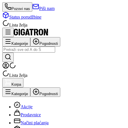
Piši nam
Pozovi nas
Status porudžbine
Lista želja
Kategorije
Pogodnosti
Lista želja
Korpa
Kategorije
Pogodnosti
Akcije
Prodavnice
Načini plaćanja