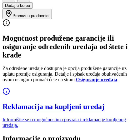
Dodaj u korpu
Pronađi u prodavnici
Mogućnost produžene garancije ili
osiguranje određenih uređaja od štete i
krađe
Za određene uređaje dostupna je opcija produžene garancije uz
uplatu premije osiguranja. Detalje i spisak uređaja obuhvaćenih
ovom uslugom pronaći ćete na strani
Osiguranje uređaja
.
Reklamacija na kupljeni uređaj
Informišite se o mogućnostima povrata i reklamacije kupljenog
uređaja.
Informacije o proizvodu