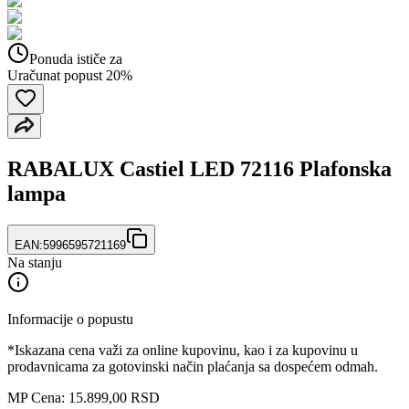
Ponuda ističe za
Uračunat popust 20%
RABALUX Castiel LED 72116 Plafonska
lampa
EAN:
5996595721169
Na stanju
Informacije o popustu
*Iskazana cena važi za online kupovinu, kao i za kupovinu u
prodavnicama za gotovinski način plaćanja sa dospećem odmah.
MP Cena: 15.899,00 RSD