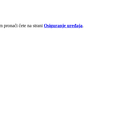
 pronaći ćete na strani
Osiguranje uređaja
.