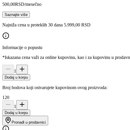
500,00
RSD
/mesečno
Saznajte više
Najniža cena u proteklih 30 dana 5.999,00 RSD
Informacije o popustu
*Iskazana cena važi za online kupovinu, kao i za kupovinu u prodav
1
Dodaj u korpu
Broj bodova koji ostvarujete kupovinom ovog proizvoda:
120
1
Dodaj u korpu
Pronađi u prodavnici