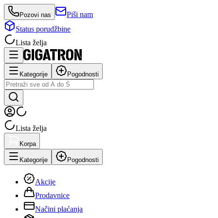
Piši nam
Pozovi nas
Status porudžbine
Lista želja
Kategorije
Pogodnosti
Lista želja
Korpa
Kategorije
Pogodnosti
Akcije
Prodavnice
Načini plaćanja