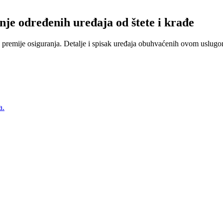
nje određenih uređaja od štete i krađe
 premije osiguranja. Detalje i spisak uređaja obuhvaćenih ovom uslugom
a.