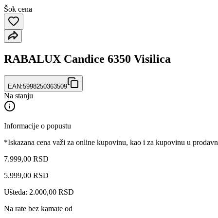
Šok cena
RABALUX Candice 6350 Visilica
EAN:
5998250363509
Na stanju
Informacije o popustu
*Iskazana cena važi za online kupovinu, kao i za kupovinu u prodav
7.999,00 RSD
5.999
,
00
RSD
Ušteda: 2.000,00 RSD
Na rate bez kamate od