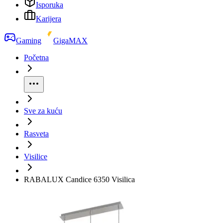
Isporuka
Karijera
Gaming
GigaMAX
Početna
Sve za kuću
Rasveta
Visilice
RABALUX Candice 6350 Visilica