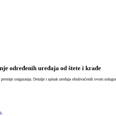
nje određenih uređaja od štete i krađe
 premije osiguranja. Detalje i spisak uređaja obuhvaćenih ovom uslugom
a.