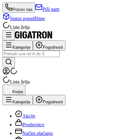
Piši nam
Pozovi nas
Status porudžbine
Lista želja
Kategorije
Pogodnosti
Lista želja
Korpa
Kategorije
Pogodnosti
Akcije
Prodavnice
Načini plaćanja