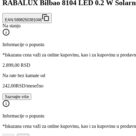
RABALUX Bilbao 8104 LED 0.2 W Solarn
EAN:
5998250381046
Na stanju
Informacije o popustu
*Iskazana cena važi za online kupovinu, kao i za kupovinu u prodav
2.899
,
00
RSD
Na rate bez kamate od
242,00
RSD
/mesečno
Saznajte više
Informacije o popustu
*Iskazana cena važi za online kupovinu, kao i za kupovinu u prodav