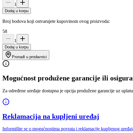
1
Dodaj u korpu
Broj bodova koji ostvarujete kupovinom ovog proizvoda:
58
1
Dodaj u korpu
Pronađi u prodavnici
Mogućnost produžene garancije ili osigura
Za određene uređaje dostupna je opcija produžene garancije uz uplatu
Reklamacija na kupljeni uređaj
Informišite se o mogućnostima povrata i reklamacije kupljenog uređaj