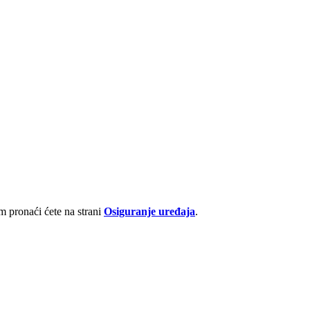
 pronaći ćete na strani
Osiguranje uređaja
.