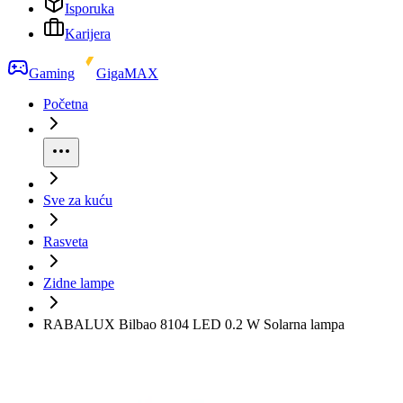
Isporuka
Karijera
Gaming
GigaMAX
Početna
Sve za kuću
Rasveta
Zidne lampe
RABALUX Bilbao 8104 LED 0.2 W Solarna lampa