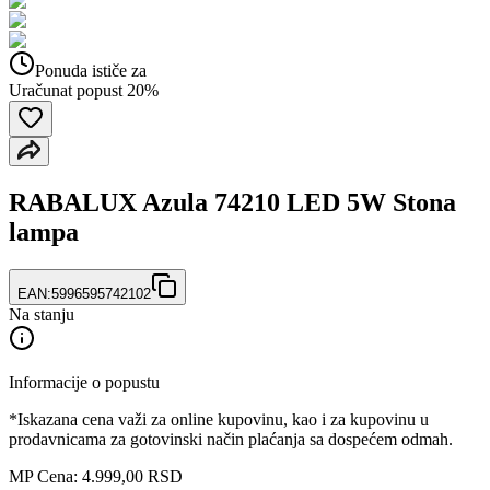
Ponuda ističe za
Uračunat popust 20%
RABALUX Azula 74210 LED 5W Stona
lampa
EAN:
5996595742102
Na stanju
Informacije o popustu
*Iskazana cena važi za online kupovinu, kao i za kupovinu u
prodavnicama za gotovinski način plaćanja sa dospećem odmah.
MP Cena: 4.999,00 RSD