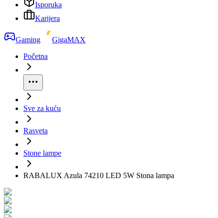
Isporuka
Karijera
Gaming
GigaMAX
Početna
Sve za kuću
Rasveta
Stone lampe
RABALUX Azula 74210 LED 5W Stona lampa