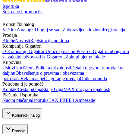
Isporuka
Šok cene i promocije
Korisnički nalog
Već imaš nalog? Uloguj se sada
Zaboravljena lozinka
Registracija
Prodaja
Akcije
Novosti
Registracija poklona
Kompanija Gigatron
O Kompaniji Gigatron
Upoznaj naš tim
Posao u Gigatronu
Gigatron
za zajednicu
Novosti iz Gigatrona
Zakupljujemo lokale
Kupovina
Uslovi korišćenja
Politika privatnosti
Detalji ugovora o prodaji na
daljinu
Obaveštenje o pravima i obavezama
potrošača
Reklamacije
Osiguranje uređaja
Outlet ponuda
Potrebna ti je pomoć?
Kontakt
Česta pitanja
Šta je GigaMAX program lojalnosti
Plaćanje i isporuka
Načini plaćanja
Isporuka
TAX FREE i Ambasade
Korisnički nalog
Prodaja