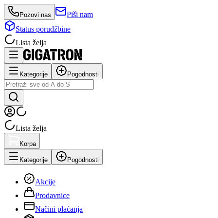
Piši nam
Pozovi nas
Status porudžbine
Lista želja
Kategorije
Pogodnosti
Lista želja
Korpa
Kategorije
Pogodnosti
Akcije
Prodavnice
Načini plaćanja