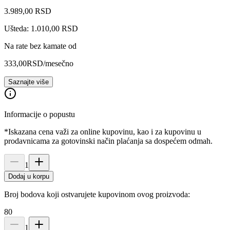
3.989
,
00
RSD
Ušteda: 1.010,00 RSD
Na rate bez kamate od
333,00
RSD
/mesečno
Saznajte više
Informacije o popustu
*Iskazana cena važi za online kupovinu, kao i za kupovinu u
prodavnicama za gotovinski način plaćanja sa dospećem odmah.
1
Dodaj u korpu
Broj bodova koji ostvarujete kupovinom ovog proizvoda:
80
1