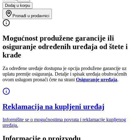
Dodaj u korpu
Pronađi u prodavnici
Mogućnost produžene garancije ili
osiguranje određenih uređaja od štete i
krađe
Za određene uređaje dostupna je opcija produžene garancije uz
uplatu premije osiguranja. Detalje i spisak uređaja obuhvaćenih
ovom uslugom pronaći ćete na strani
Osiguranje uređaja
.
Reklamacija na kupljeni uređaj
Informišite se o mogućnostima povrata i reklamacije kupljenog
uređaja.
Informacije o proizvodu