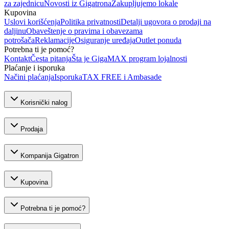
za zajednicu
Novosti iz Gigatrona
Zakupljujemo lokale
Kupovina
Uslovi korišćenja
Politika privatnosti
Detalji ugovora o prodaji na
daljinu
Obaveštenje o pravima i obavezama
potrošača
Reklamacije
Osiguranje uređaja
Outlet ponuda
Potrebna ti je pomoć?
Kontakt
Česta pitanja
Šta je GigaMAX program lojalnosti
Plaćanje i isporuka
Načini plaćanja
Isporuka
TAX FREE i Ambasade
Korisnički nalog
Prodaja
Kompanija Gigatron
Kupovina
Potrebna ti je pomoć?