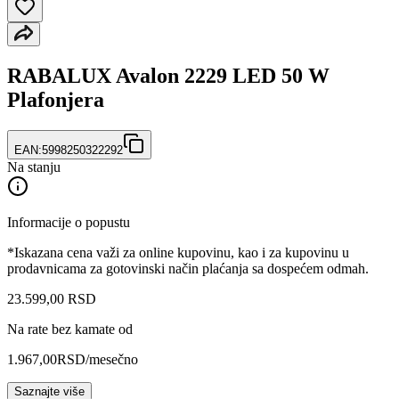
RABALUX Avalon 2229 LED 50 W
Plafonjera
EAN:
5998250322292
Na stanju
Informacije o popustu
*Iskazana cena važi za online kupovinu, kao i za kupovinu u
prodavnicama za gotovinski način plaćanja sa dospećem odmah.
23.599
,
00
RSD
Na rate bez kamate od
1.967,00
RSD
/mesečno
Saznajte više