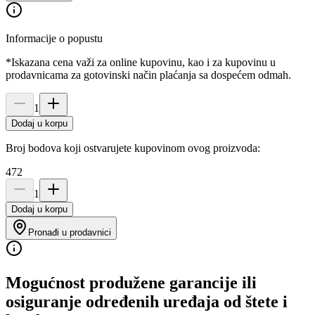
Informacije o popustu
*Iskazana cena važi za online kupovinu, kao i za kupovinu u
prodavnicama za gotovinski način plaćanja sa dospećem odmah.
1
Dodaj u korpu
Broj bodova koji ostvarujete kupovinom ovog proizvoda:
472
1
Dodaj u korpu
Pronađi u prodavnici
Mogućnost produžene garancije ili
osiguranje određenih uređaja od štete i