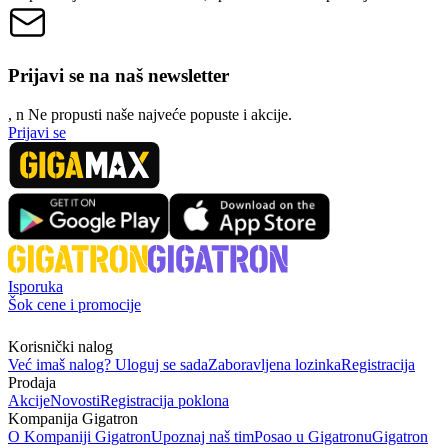
Prijavi se na naš newsletter
, n
N
e propusti naše najveće popuste i akcije.
Prijavi se
Isporuka
Šok cene i promocije
Korisnički nalog
Već imaš nalog? Uloguj se sada
Zaboravljena lozinka
Registracija
Prodaja
Akcije
Novosti
Registracija poklona
Kompanija Gigatron
O Kompaniji Gigatron
Upoznaj naš tim
Posao u Gigatronu
Gigatron