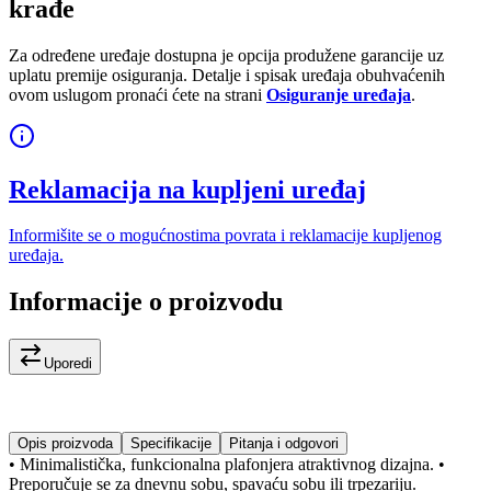
krađe
Za određene uređaje dostupna je opcija produžene garancije uz
uplatu premije osiguranja. Detalje i spisak uređaja obuhvaćenih
ovom uslugom pronaći ćete na strani
Osiguranje uređaja
.
Reklamacija na kupljeni uređaj
Informišite se o mogućnostima povrata i reklamacije kupljenog
uređaja.
Informacije o proizvodu
Uporedi
Opis proizvoda
Specifikacije
Pitanja i odgovori
• Minimalistička, funkcionalna plafonjera atraktivnog dizajna. •
Preporučuje se za dnevnu sobu, spavaću sobu ili trpezariju.