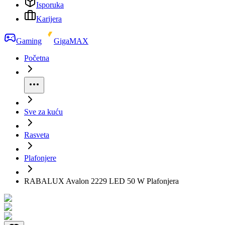
Isporuka
Karijera
Gaming
GigaMAX
Početna
Sve za kuću
Rasveta
Plafonjere
RABALUX Avalon 2229 LED 50 W Plafonjera