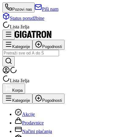
Piši nam
Pozovi nas
Status porudžbine
Lista želja
Kategorije
Pogodnosti
Lista želja
Korpa
Kategorije
Pogodnosti
Akcije
Prodavnice
Načini plaćanja