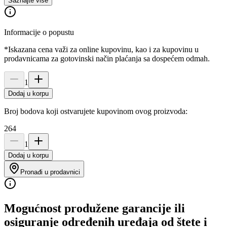
Saznajte više
Informacije o popustu
*Iskazana cena važi za online kupovinu, kao i za kupovinu u
prodavnicama za gotovinski način plaćanja sa dospećem odmah.
1
Dodaj u korpu
Broj bodova koji ostvarujete kupovinom ovog proizvoda:
264
1
Dodaj u korpu
Pronađi u prodavnici
Mogućnost produžene garancije ili
osiguranje određenih uređaja od štete i