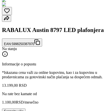
RABALUX Austin 8797 LED plafonjera
EAN:
5998250387970
Na stanju
Informacije o popustu
*Iskazana cena važi za online kupovinu, kao i za kupovinu u
prodavnicama za gotovinski način plaćanja sa dospećem odmah.
13.199
,
00
RSD
Na rate bez kamate od
1.100,00
RSD
/mesečno