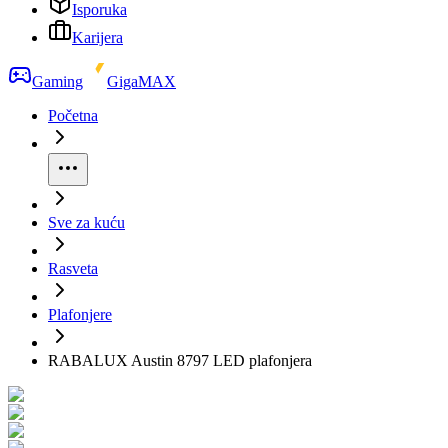
Isporuka
Karijera
Gaming
GigaMAX
Početna
Sve za kuću
Rasveta
Plafonjere
RABALUX Austin 8797 LED plafonjera