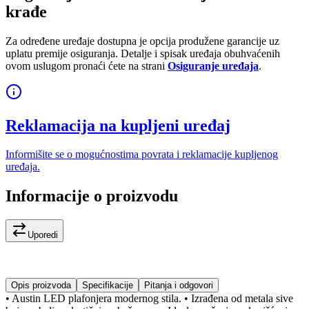
krađe
Za određene uređaje dostupna je opcija produžene garancije uz
uplatu premije osiguranja. Detalje i spisak uređaja obuhvaćenih
ovom uslugom pronaći ćete na strani
Osiguranje uređaja
.
Reklamacija na kupljeni uređaj
Informišite se o mogućnostima povrata i reklamacije kupljenog
uređaja.
Informacije o proizvodu
Uporedi
Opis proizvoda
Specifikacije
Pitanja i odgovori
• Austin LED plafonjera modernog stila. • Izrađena od metala sive