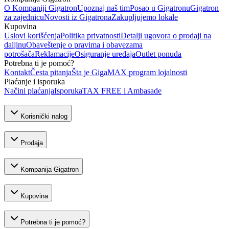
O Kompaniji Gigatron
Upoznaj naš tim
Posao u Gigatronu
Gigatron
za zajednicu
Novosti iz Gigatrona
Zakupljujemo lokale
Kupovina
Uslovi korišćenja
Politika privatnosti
Detalji ugovora o prodaji na
daljinu
Obaveštenje o pravima i obavezama
potrošača
Reklamacije
Osiguranje uređaja
Outlet ponuda
Potrebna ti je pomoć?
Kontakt
Česta pitanja
Šta je GigaMAX program lojalnosti
Plaćanje i isporuka
Načini plaćanja
Isporuka
TAX FREE i Ambasade
Korisnički nalog
Prodaja
Kompanija Gigatron
Kupovina
Potrebna ti je pomoć?