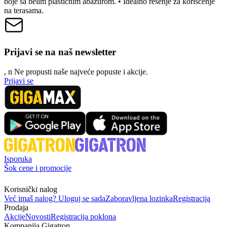
boje sa belim plastičnim abažurom. • Idealno rešenje za korišćenje
na terasama.
Prijavi se na naš newsletter
, n
N
e propusti naše najveće popuste i akcije.
Prijavi se
Isporuka
Šok cene i promocije
Korisnički nalog
Već imaš nalog? Uloguj se sada
Zaboravljena lozinka
Registracija
Prodaja
Akcije
Novosti
Registracija poklona
Kompanija Gigatron