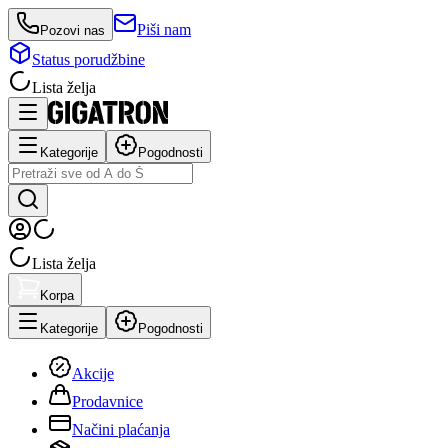
Piši nam
Pozovi nas
Status porudžbine
Lista želja
Kategorije
Pogodnosti
Lista želja
Korpa
Kategorije
Pogodnosti
Akcije
Prodavnice
Načini plaćanja