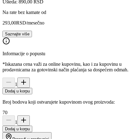
Ušteda: 890,00 RSD
Na rate bez kamate od
293,00
RSD
/mesečno
Saznajte više
Informacije o popustu
*Iskazana cena važi za online kupovinu, kao i za kupovinu u
prodavnicama za gotovinski način plaćanja sa dospećem odmah.
1
Dodaj u korpu
Broj bodova koji ostvarujete kupovinom ovog proizvoda:
70
1
Dodaj u korpu