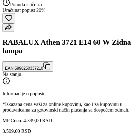
Ponuda ističe za
Uračunat popust 20%
RABALUX Athen 3721 E14 60 W Zidna
lampa
EAN:
5998250337210
Na stanju
Informacije o popustu
*Iskazana cena važi za online kupovinu, kao i za kupovinu u
prodavnicama za gotovinski način plaćanja sa dospećem odmah.
MP Cena: 4.399,00 RSD
3.509
,
00
RSD