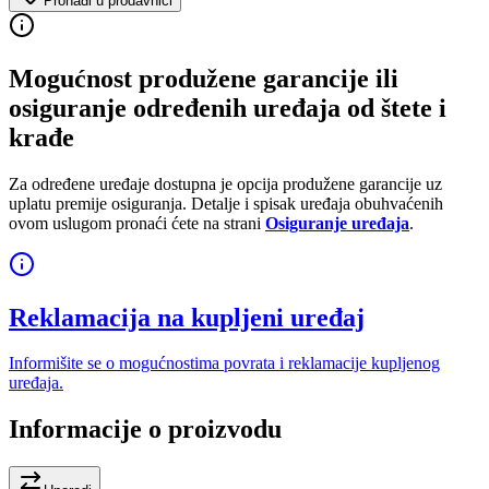
Pronađi u prodavnici
Mogućnost produžene garancije ili
osiguranje određenih uređaja od štete i
krađe
Za određene uređaje dostupna je opcija produžene garancije uz
uplatu premije osiguranja. Detalje i spisak uređaja obuhvaćenih
ovom uslugom pronaći ćete na strani
Osiguranje uređaja
.
Reklamacija na kupljeni uređaj
Informišite se o mogućnostima povrata i reklamacije kupljenog
uređaja.
Informacije o proizvodu