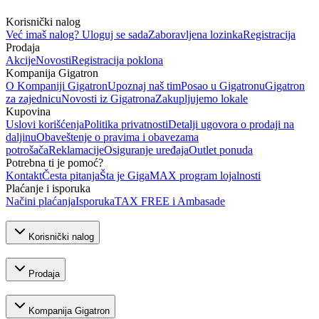
Korisnički nalog
Već imaš nalog? Uloguj se sada
Zaboravljena lozinka
Registracija
Prodaja
Akcije
Novosti
Registracija poklona
Kompanija Gigatron
O Kompaniji Gigatron
Upoznaj naš tim
Posao u Gigatronu
Gigatron
za zajednicu
Novosti iz Gigatrona
Zakupljujemo lokale
Kupovina
Uslovi korišćenja
Politika privatnosti
Detalji ugovora o prodaji na
daljinu
Obaveštenje o pravima i obavezama
potrošača
Reklamacije
Osiguranje uređaja
Outlet ponuda
Potrebna ti je pomoć?
Kontakt
Česta pitanja
Šta je GigaMAX program lojalnosti
Plaćanje i isporuka
Načini plaćanja
Isporuka
TAX FREE i Ambasade
Korisnički nalog
Prodaja
Kompanija Gigatron