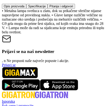
Opis proizvoda
Specifikacije
Pitanja i odgovori
• Metalna lampa svetluca u zlatu, dok su prikačene sferične nijanse
napravljene od providnog stakla. • Glave lampe različite veličine su
razbacane oko uređaja i podsećaju na mehuriće različitih veličina. •
G9 grla mogu da prime šest sijalica, od kojih svaka ima snagu do 28
V. • Lampa može da radi sa sijalicama koje emituju prirodnu ili toplu
belu svetlost.
Prijavi se na naš newsletter
, n
N
e propusti naše najveće popuste i akcije.
Prijavi se
Isporuka
Šok cene i promocije