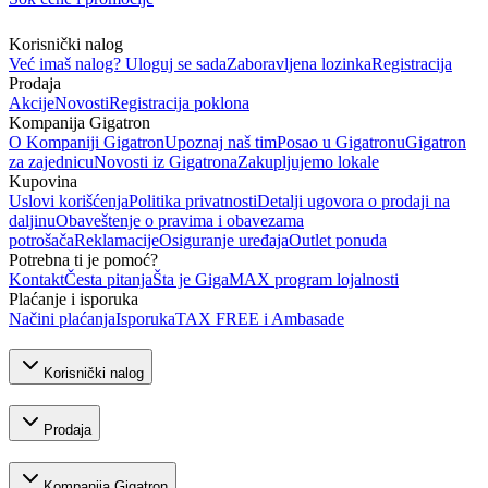
Korisnički nalog
Već imaš nalog? Uloguj se sada
Zaboravljena lozinka
Registracija
Prodaja
Akcije
Novosti
Registracija poklona
Kompanija Gigatron
O Kompaniji Gigatron
Upoznaj naš tim
Posao u Gigatronu
Gigatron
za zajednicu
Novosti iz Gigatrona
Zakupljujemo lokale
Kupovina
Uslovi korišćenja
Politika privatnosti
Detalji ugovora o prodaji na
daljinu
Obaveštenje o pravima i obavezama
potrošača
Reklamacije
Osiguranje uređaja
Outlet ponuda
Potrebna ti je pomoć?
Kontakt
Česta pitanja
Šta je GigaMAX program lojalnosti
Plaćanje i isporuka
Načini plaćanja
Isporuka
TAX FREE i Ambasade
Korisnički nalog
Prodaja
Kompanija Gigatron