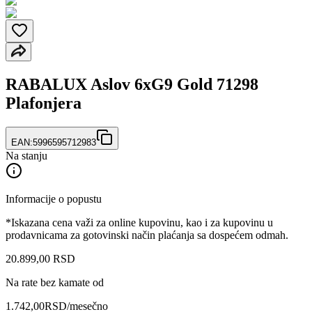
RABALUX Aslov 6xG9 Gold 71298
Plafonjera
EAN:
5996595712983
Na stanju
Informacije o popustu
*Iskazana cena važi za online kupovinu, kao i za kupovinu u
prodavnicama za gotovinski način plaćanja sa dospećem odmah.
20.899
,
00
RSD
Na rate bez kamate od
1.742,00
RSD
/mesečno