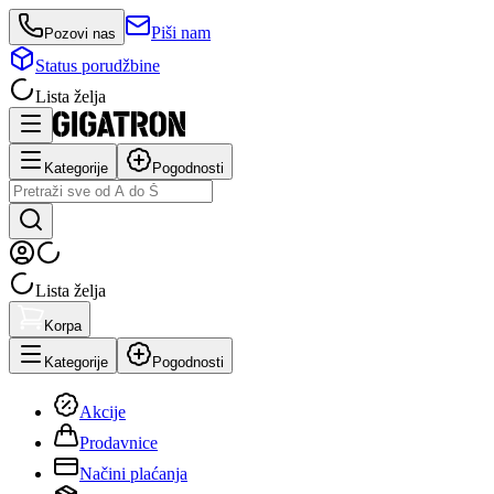
Piši nam
Pozovi nas
Status porudžbine
Lista želja
Kategorije
Pogodnosti
Lista želja
Korpa
Kategorije
Pogodnosti
Akcije
Prodavnice
Načini plaćanja