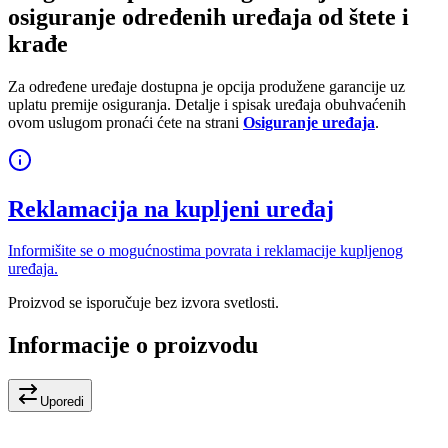
osiguranje određenih uređaja od štete i
krađe
Za određene uređaje dostupna je opcija produžene garancije uz
uplatu premije osiguranja. Detalje i spisak uređaja obuhvaćenih
ovom uslugom pronaći ćete na strani
Osiguranje uređaja
.
Reklamacija na kupljeni uređaj
Informišite se o mogućnostima povrata i reklamacije kupljenog
uređaja.
Proizvod se isporučuje bez izvora svetlosti.
Informacije o proizvodu
Uporedi