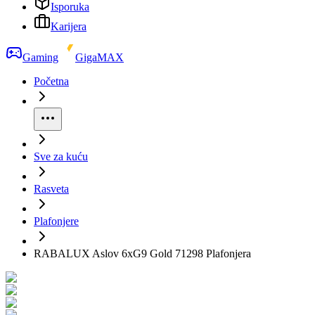
Isporuka
Karijera
Gaming
GigaMAX
Početna
Sve za kuću
Rasveta
Plafonjere
RABALUX Aslov 6xG9 Gold 71298 Plafonjera