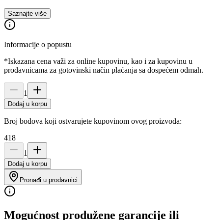
Saznajte više
Informacije o popustu
*Iskazana cena važi za online kupovinu, kao i za kupovinu u
prodavnicama za gotovinski način plaćanja sa dospećem odmah.
1
Dodaj u korpu
Broj bodova koji ostvarujete kupovinom ovog proizvoda:
418
1
Dodaj u korpu
Pronađi u prodavnici
Mogućnost produžene garancije ili