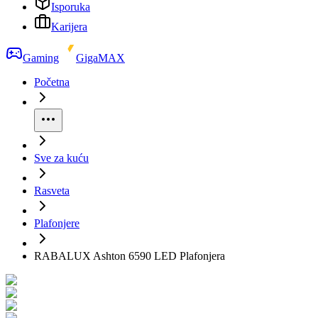
Isporuka
Karijera
Gaming
GigaMAX
Početna
Sve za kuću
Rasveta
Plafonjere
RABALUX Ashton 6590 LED Plafonjera