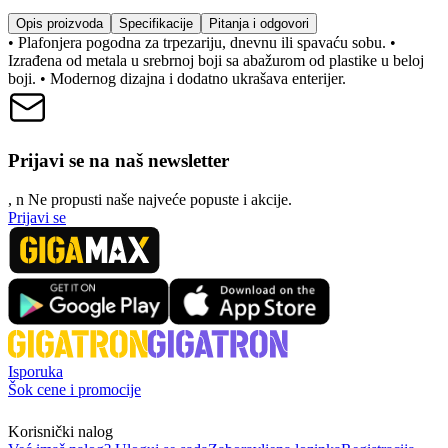
Opis proizvoda
Specifikacije
Pitanja i odgovori
• Plafonjera pogodna za trpezariju, dnevnu ili spavaću sobu. •
Izrađena od metala u srebrnoj boji sa abažurom od plastike u beloj
boji. • Modernog dizajna i dodatno ukrašava enterijer.
Prijavi se na naš newsletter
, n
N
e propusti naše najveće popuste i akcije.
Prijavi se
Isporuka
Šok cene i promocije
Korisnički nalog