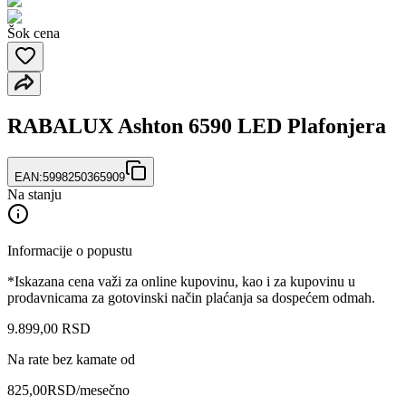
Šok cena
RABALUX Ashton 6590 LED Plafonjera
EAN:
5998250365909
Na stanju
Informacije o popustu
*Iskazana cena važi za online kupovinu, kao i za kupovinu u
prodavnicama za gotovinski način plaćanja sa dospećem odmah.
9.899
,
00
RSD
Na rate bez kamate od
825,00
RSD
/mesečno