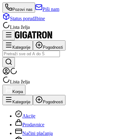
Piši nam
Pozovi nas
Status porudžbine
Lista želja
Kategorije
Pogodnosti
Lista želja
Korpa
Kategorije
Pogodnosti
Akcije
Prodavnice
Načini plaćanja