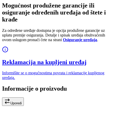
Mogućnost produžene garancije ili
osiguranje određenih uređaja od štete i
krađe
Za određene uređaje dostupna je opcija produžene garancije uz
uplatu premije osiguranja. Detalje i spisak uređaja obuhvaćenih
ovom uslugom pronaći ćete na strani
Osiguranje uređaja
.
Reklamacija na kupljeni uređaj
Informišite se o mogućnostima povrata i reklamacije kupljenog
uređaja.
Informacije o proizvodu
Uporedi