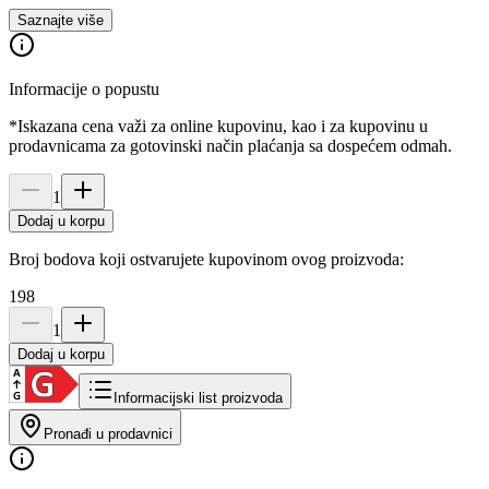
Saznajte više
Informacije o popustu
*Iskazana cena važi za online kupovinu, kao i za kupovinu u
prodavnicama za gotovinski način plaćanja sa dospećem odmah.
1
Dodaj u korpu
Broj bodova koji ostvarujete kupovinom ovog proizvoda:
198
1
Dodaj u korpu
Informacijski list proizvoda
Pronađi u prodavnici