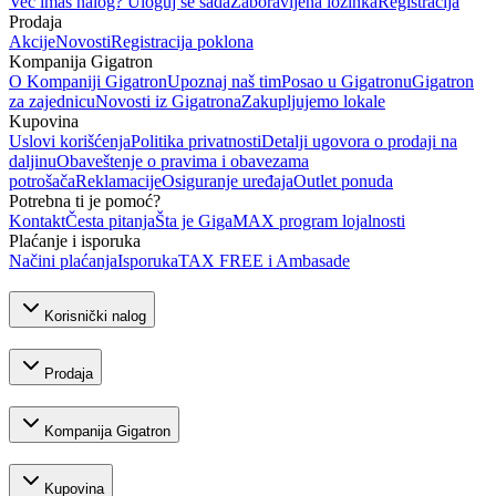
Već imaš nalog? Uloguj se sada
Zaboravljena lozinka
Registracija
Prodaja
Akcije
Novosti
Registracija poklona
Kompanija Gigatron
O Kompaniji Gigatron
Upoznaj naš tim
Posao u Gigatronu
Gigatron
za zajednicu
Novosti iz Gigatrona
Zakupljujemo lokale
Kupovina
Uslovi korišćenja
Politika privatnosti
Detalji ugovora o prodaji na
daljinu
Obaveštenje o pravima i obavezama
potrošača
Reklamacije
Osiguranje uređaja
Outlet ponuda
Potrebna ti je pomoć?
Kontakt
Česta pitanja
Šta je GigaMAX program lojalnosti
Plaćanje i isporuka
Načini plaćanja
Isporuka
TAX FREE i Ambasade
Korisnički nalog
Prodaja
Kompanija Gigatron
Kupovina