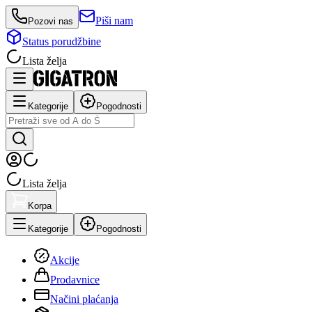
Piši nam
Pozovi nas
Status porudžbine
Lista želja
Kategorije
Pogodnosti
Lista želja
Korpa
Kategorije
Pogodnosti
Akcije
Prodavnice
Načini plaćanja