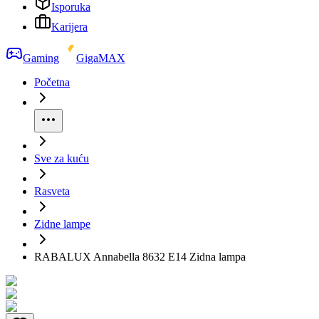
Isporuka
Karijera
Gaming
GigaMAX
Početna
Sve za kuću
Rasveta
Zidne lampe
RABALUX Annabella 8632 E14 Zidna lampa