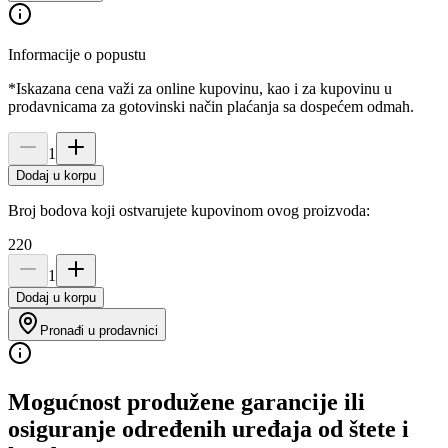
Informacije o popustu
*Iskazana cena važi za online kupovinu, kao i za kupovinu u
prodavnicama za gotovinski način plaćanja sa dospećem odmah.
1
Dodaj u korpu
Broj bodova koji ostvarujete kupovinom ovog proizvoda:
220
1
Dodaj u korpu
Pronađi u prodavnici
Mogućnost produžene garancije ili
osiguranje određenih uređaja od štete i