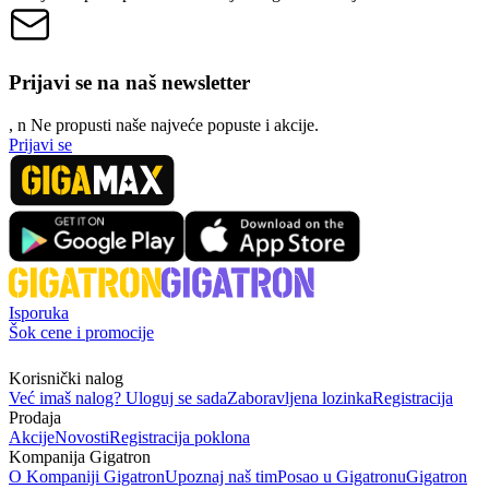
Prijavi se na naš newsletter
, n
N
e propusti naše najveće popuste i akcije.
Prijavi se
Isporuka
Šok cene i promocije
Korisnički nalog
Već imaš nalog? Uloguj se sada
Zaboravljena lozinka
Registracija
Prodaja
Akcije
Novosti
Registracija poklona
Kompanija Gigatron
O Kompaniji Gigatron
Upoznaj naš tim
Posao u Gigatronu
Gigatron