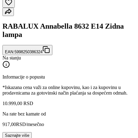
RABALUX Annabella 8632 E14 Zidna
lampa
EAN:
5998250386324
Na stanju
Informacije o popustu
*Iskazana cena važi za online kupovinu, kao i za kupovinu u
prodavnicama za gotovinski način plaćanja sa dospećem odmah.
10.999
,
00
RSD
Na rate bez kamate od
917,00
RSD
/mesečno
Saznajte više