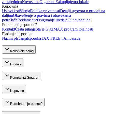
za zajednicu
Novosti iz Gigatrona
Zakupljujemo lokale
Kupovina
Uslovi korišćenja
Politika privatnosti
Detalji ugovora o prodaji na
daljinu
Obaveštenje o pravima i obavezama
potrošača
Reklamacije
Osiguranje uređaja
Outlet ponuda
Potrebna ti je pomoć?
Kontakt
Česta pitanja
Šta je GigaMAX program lojalnosti
Plaćanje i isporuka
Načini plaćanja
Isporuka
TAX FREE i Ambasade
Korisnički nalog
Prodaja
Kompanija Gigatron
Kupovina
Potrebna ti je pomoć?