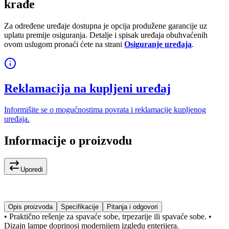
krađe
Za određene uređaje dostupna je opcija produžene garancije uz
uplatu premije osiguranja. Detalje i spisak uređaja obuhvaćenih
ovom uslugom pronaći ćete na strani
Osiguranje uređaja
.
Reklamacija na kupljeni uređaj
Informišite se o mogućnostima povrata i reklamacije kupljenog
uređaja.
Informacije o proizvodu
Uporedi
Opis proizvoda
Specifikacije
Pitanja i odgovori
• Praktično rešenje za spavaće sobe, trpezarije ili spavaće sobe. •
Dizajn lampe doprinosi modernijem izgledu enterijera.