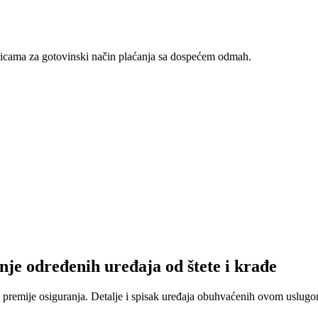
nicama za gotovinski način plaćanja sa dospećem odmah.
nje određenih uređaja od štete i krađe
 premije osiguranja. Detalje i spisak uređaja obuhvaćenih ovom uslugom