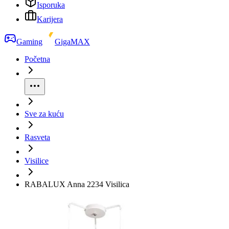
Isporuka
Karijera
Gaming
GigaMAX
Početna
Sve za kuću
Rasveta
Visilice
RABALUX Anna 2234 Visilica