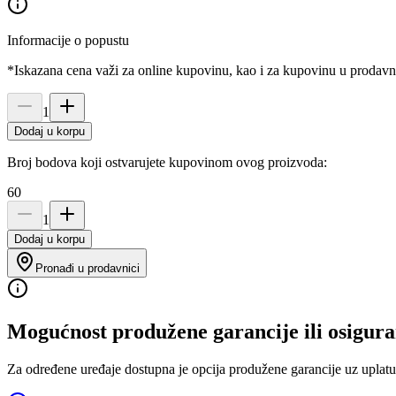
Informacije o popustu
*Iskazana cena važi za online kupovinu, kao i za kupovinu u prodav
1
Dodaj u korpu
Broj bodova koji ostvarujete kupovinom ovog proizvoda:
60
1
Dodaj u korpu
Pronađi u prodavnici
Mogućnost produžene garancije ili osigura
Za određene uređaje dostupna je opcija produžene garancije uz uplatu