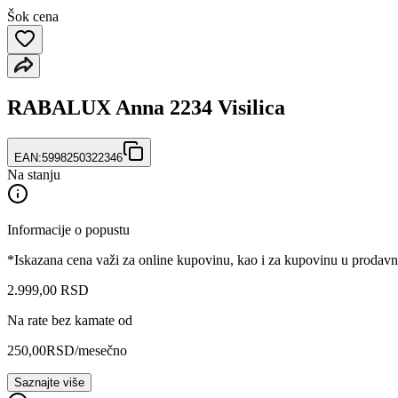
Šok cena
RABALUX Anna 2234 Visilica
EAN:
5998250322346
Na stanju
Informacije o popustu
*Iskazana cena važi za online kupovinu, kao i za kupovinu u prodav
2.999
,
00
RSD
Na rate bez kamate od
250,00
RSD
/mesečno
Saznajte više