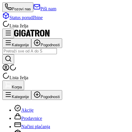
Piši nam
Pozovi nas
Status porudžbine
Lista želja
Kategorije
Pogodnosti
Lista želja
Korpa
Kategorije
Pogodnosti
Akcije
Prodavnice
Načini plaćanja