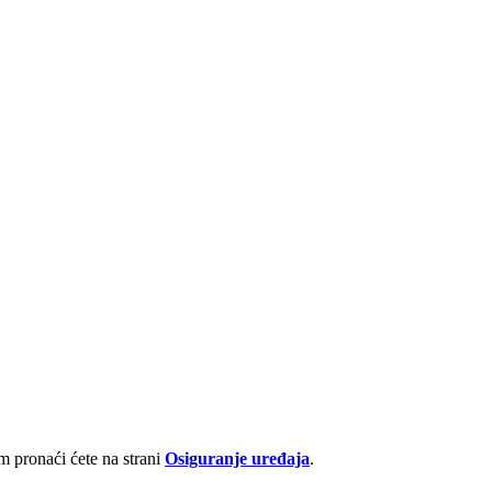
 pronaći ćete na strani
Osiguranje uređaja
.