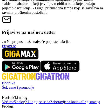
staklenim abažurom koji je vidljiv u obliku traka koje pružaju
prijatno osvetljenje. • Duga, prizmatična lampa koja se završava sa
ravnim, proširenim postoljem.
Prijavi se na naš newsletter
, n
N
e propusti naše najveće popuste i akcije.
Prijavi se
Isporuka
Šok cene i promocije
Korisnički nalog
Već imaš nalog? Uloguj se sada
Zaboravljena lozinka
Registracija
Prodaja