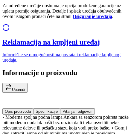
Za određene uređaje dostupna je opcija produžene garancije uz
uplatu premije osiguranja. Detalje i spisak uređaja obuhvaćenih
ovom uslugom pronaći ćete na strani
Osiguranje uređaja
.
Reklamacija na kupljeni uređaj
Informišite se o mogućnostima povrata i reklamacije kupljenog
uređaja.
Informacije o proizvodu
Uporedi
Opis proizvoda
Specifikacije
Pitanja i odgovori
• Moderna spoljna podna lampa Ankara sa senzorom pokreta može
biti moderan dodatak bašti bez obzira da li treba osvetliti neke
relevantne delove ili pešačku stazu koja vodi preko bašte. • Gornji
deo antracit lampe od aluminijuma upotpunjen je providnim