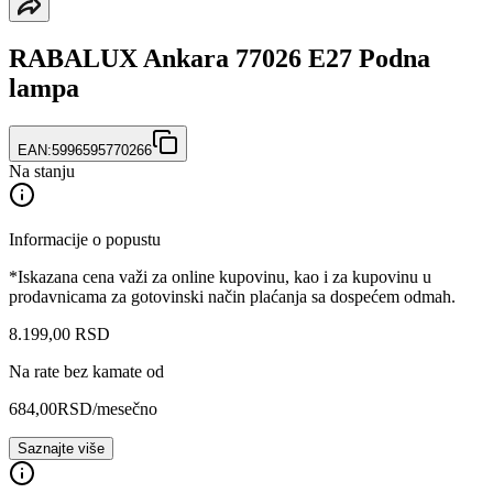
RABALUX Ankara 77026 E27 Podna
lampa
EAN:
5996595770266
Na stanju
Informacije o popustu
*Iskazana cena važi za online kupovinu, kao i za kupovinu u
prodavnicama za gotovinski način plaćanja sa dospećem odmah.
8.199
,
00
RSD
Na rate bez kamate od
684,00
RSD
/mesečno
Saznajte više