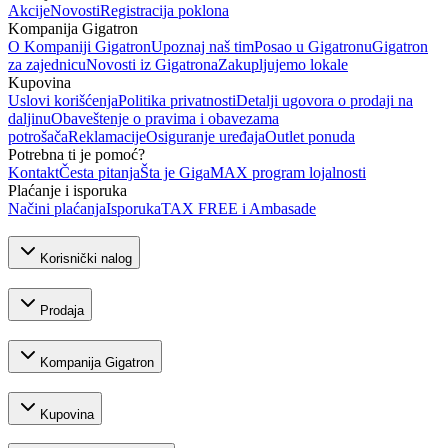
Akcije
Novosti
Registracija poklona
Kompanija Gigatron
O Kompaniji Gigatron
Upoznaj naš tim
Posao u Gigatronu
Gigatron
za zajednicu
Novosti iz Gigatrona
Zakupljujemo lokale
Kupovina
Uslovi korišćenja
Politika privatnosti
Detalji ugovora o prodaji na
daljinu
Obaveštenje o pravima i obavezama
potrošača
Reklamacije
Osiguranje uređaja
Outlet ponuda
Potrebna ti je pomoć?
Kontakt
Česta pitanja
Šta je GigaMAX program lojalnosti
Plaćanje i isporuka
Načini plaćanja
Isporuka
TAX FREE i Ambasade
Korisnički nalog
Prodaja
Kompanija Gigatron
Kupovina