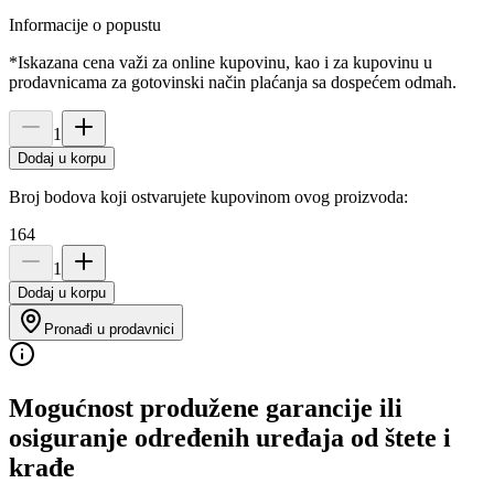
Informacije o popustu
*Iskazana cena važi za online kupovinu, kao i za kupovinu u
prodavnicama za gotovinski način plaćanja sa dospećem odmah.
1
Dodaj u korpu
Broj bodova koji ostvarujete kupovinom ovog proizvoda:
164
1
Dodaj u korpu
Pronađi u prodavnici
Mogućnost produžene garancije ili
osiguranje određenih uređaja od štete i
krađe