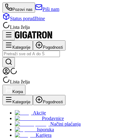
Piši nam
Pozovi nas
Status porudžbine
Lista želja
Kategorije
Pogodnosti
Lista želja
Korpa
Kategorije
Pogodnosti
Akcije
Prodavnice
Načini plaćanja
Isporuka
Karijera