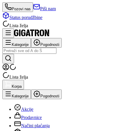
Piši nam
Pozovi nas
Status porudžbine
Lista želja
Kategorije
Pogodnosti
Lista želja
Korpa
Kategorije
Pogodnosti
Akcije
Prodavnice
Načini plaćanja