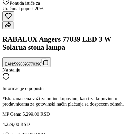
Ponuda ističe za
Uračunat popust 20%
RABALUX Angers 77039 LED 3 W
Solarna stona lampa
EAN:
5996595770396
Na stanju
Informacije o popustu
*Iskazana cena važi za online kupovinu, kao i za kupovinu u
prodavnicama za gotovinski način plaćanja sa dospećem odmah.
MP Cena: 5.299,00 RSD
4.229
,
00
RSD