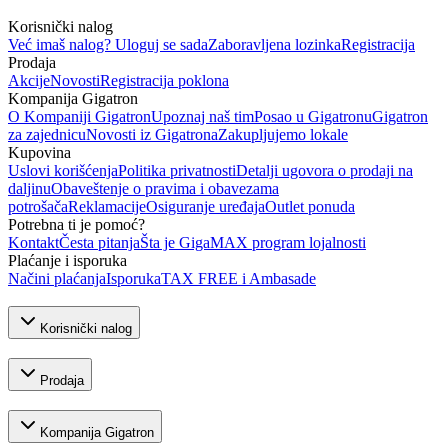
Korisnički nalog
Već imaš nalog? Uloguj se sada
Zaboravljena lozinka
Registracija
Prodaja
Akcije
Novosti
Registracija poklona
Kompanija Gigatron
O Kompaniji Gigatron
Upoznaj naš tim
Posao u Gigatronu
Gigatron
za zajednicu
Novosti iz Gigatrona
Zakupljujemo lokale
Kupovina
Uslovi korišćenja
Politika privatnosti
Detalji ugovora o prodaji na
daljinu
Obaveštenje o pravima i obavezama
potrošača
Reklamacije
Osiguranje uređaja
Outlet ponuda
Potrebna ti je pomoć?
Kontakt
Česta pitanja
Šta je GigaMAX program lojalnosti
Plaćanje i isporuka
Načini plaćanja
Isporuka
TAX FREE i Ambasade
Korisnički nalog
Prodaja
Kompanija Gigatron