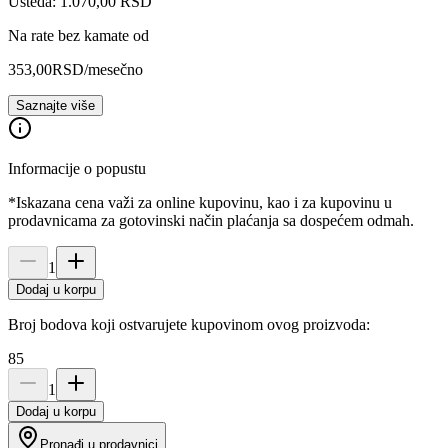
Ušteda: 1.070,00 RSD
Na rate bez kamate od
353,00
RSD
/mesečno
Saznajte više
Informacije o popustu
*Iskazana cena važi za online kupovinu, kao i za kupovinu u
prodavnicama za gotovinski način plaćanja sa dospećem odmah.
1
Dodaj u korpu
Broj bodova koji ostvarujete kupovinom ovog proizvoda:
85
1
Dodaj u korpu
Pronađi u prodavnici