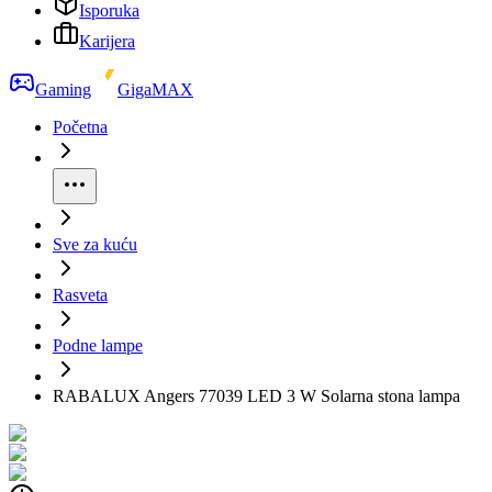
Isporuka
Karijera
Gaming
GigaMAX
Početna
Sve za kuću
Rasveta
Podne lampe
RABALUX Angers 77039 LED 3 W Solarna stona lampa