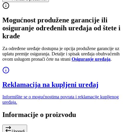
Mogućnost produžene garancije ili
osiguranje određenih uređaja od štete i
krađe
Za određene uređaje dostupna je opcija produžene garancije uz
uplatu premije osiguranja. Detalje i spisak uređaja obuhvaćenih
ovom uslugom pronaći ćete na strani
Osiguranje uređaja
.
Reklamacija na kupljeni uređaj
Informišite se o mogućnostima povrata i reklamacije kupljenog
uređaja.
Informacije o proizvodu
Uporedi