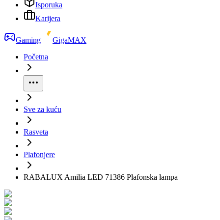
Isporuka
Karijera
Gaming
GigaMAX
Početna
Sve za kuću
Rasveta
Plafonjere
RABALUX Amilia LED 71386 Plafonska lampa