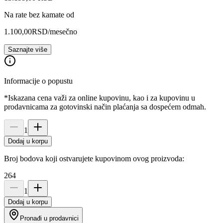
Na rate bez kamate od
1.100,00
RSD
/mesečno
Saznajte više
Informacije o popustu
*Iskazana cena važi za online kupovinu, kao i za kupovinu u
prodavnicama za gotovinski način plaćanja sa dospećem odmah.
1
Dodaj u korpu
Broj bodova koji ostvarujete kupovinom ovog proizvoda:
264
1
Dodaj u korpu
Pronađi u prodavnici