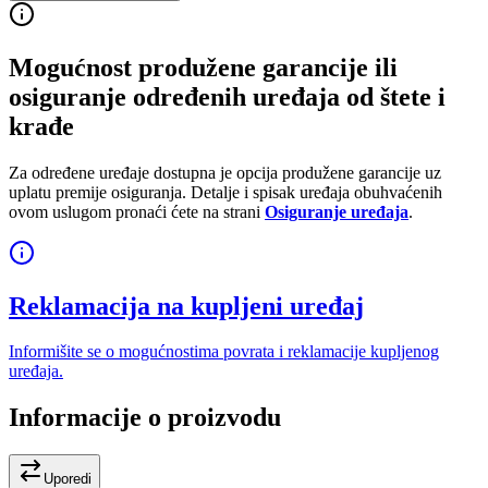
Mogućnost produžene garancije ili
osiguranje određenih uređaja od štete i
krađe
Za određene uređaje dostupna je opcija produžene garancije uz
uplatu premije osiguranja. Detalje i spisak uređaja obuhvaćenih
ovom uslugom pronaći ćete na strani
Osiguranje uređaja
.
Reklamacija na kupljeni uređaj
Informišite se o mogućnostima povrata i reklamacije kupljenog
uređaja.
Informacije o proizvodu
Uporedi