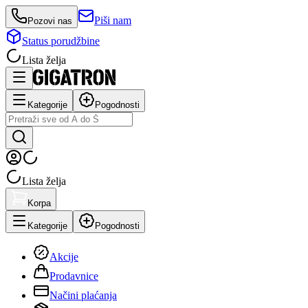
Piši nam
Pozovi nas
Status porudžbine
Lista želja
Kategorije
Pogodnosti
Lista želja
Korpa
Kategorije
Pogodnosti
Akcije
Prodavnice
Načini plaćanja