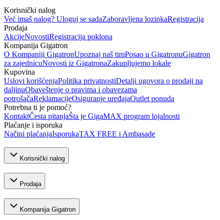
Korisnički nalog
Već imaš nalog? Uloguj se sada
Zaboravljena lozinka
Registracija
Prodaja
Akcije
Novosti
Registracija poklona
Kompanija Gigatron
O Kompaniji Gigatron
Upoznaj naš tim
Posao u Gigatronu
Gigatron
za zajednicu
Novosti iz Gigatrona
Zakupljujemo lokale
Kupovina
Uslovi korišćenja
Politika privatnosti
Detalji ugovora o prodaji na
daljinu
Obaveštenje o pravima i obavezama
potrošača
Reklamacije
Osiguranje uređaja
Outlet ponuda
Potrebna ti je pomoć?
Kontakt
Česta pitanja
Šta je GigaMAX program lojalnosti
Plaćanje i isporuka
Načini plaćanja
Isporuka
TAX FREE i Ambasade
Korisnički nalog
Prodaja
Kompanija Gigatron