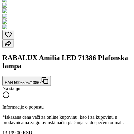
RABALUX Amilia LED 71386 Plafonska
lampa
EAN:
5996595713867
Na stanju
Informacije o popustu
*Iskazana cena važi za online kupovinu, kao i za kupovinu u
prodavnicama za gotovinski način plaćanja sa dospećem odmah.
13.199
,
00
RSD