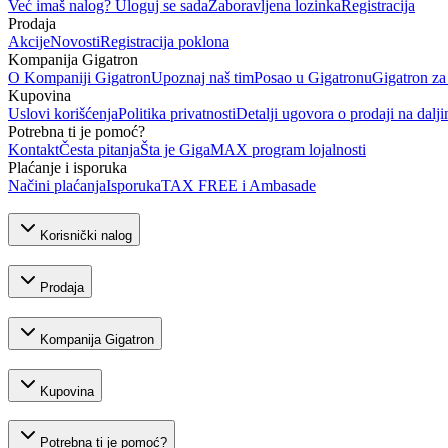
Već imaš nalog? Uloguj se sada
Zaboravljena lozinka
Registracija
Prodaja
Akcije
Novosti
Registracija poklona
Kompanija Gigatron
O Kompaniji Gigatron
Upoznaj naš tim
Posao u Gigatronu
Gigatron za
Kupovina
Uslovi korišćenja
Politika privatnosti
Detalji ugovora o prodaji na dalji
Potrebna ti je pomoć?
Kontakt
Česta pitanja
Šta je GigaMAX program lojalnosti
Plaćanje i isporuka
Načini plaćanja
Isporuka
TAX FREE i Ambasade
Korisnički nalog
Prodaja
Kompanija Gigatron
Kupovina
Potrebna ti je pomoć?