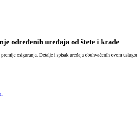
nje određenih uređaja od štete i krađe
 premije osiguranja. Detalje i spisak uređaja obuhvaćenih ovom uslugom
a.