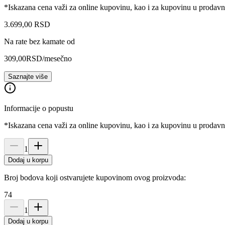
*Iskazana cena važi za online kupovinu, kao i za kupovinu u prodav
3.699
,
00
RSD
Na rate bez kamate od
309,00
RSD
/mesečno
Saznajte više
Informacije o popustu
*Iskazana cena važi za online kupovinu, kao i za kupovinu u prodav
1
Dodaj u korpu
Broj bodova koji ostvarujete kupovinom ovog proizvoda:
74
1
Dodaj u korpu