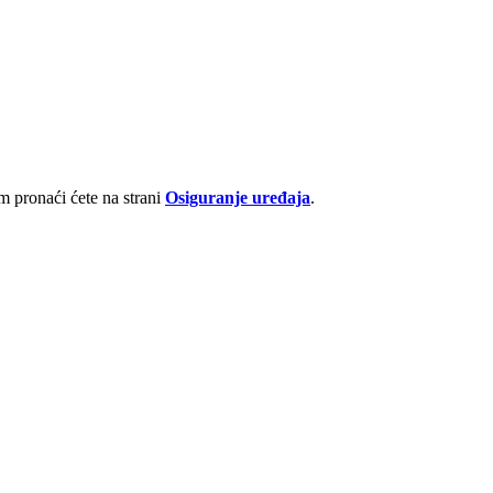
 pronaći ćete na strani
Osiguranje uređaja
.