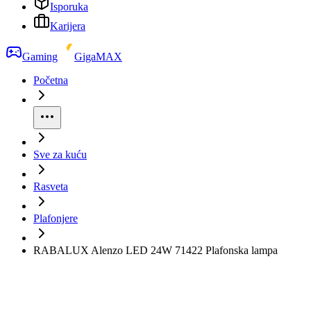
Isporuka
Karijera
Gaming
GigaMAX
Početna
Sve za kuću
Rasveta
Plafonjere
RABALUX Alenzo LED 24W 71422 Plafonska lampa