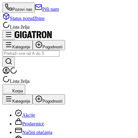
Piši nam
Pozovi nas
Status porudžbine
Lista želja
Kategorije
Pogodnosti
Lista želja
Korpa
Kategorije
Pogodnosti
Akcije
Prodavnice
Načini plaćanja