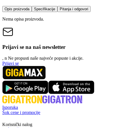
Opis proizvoda
Specifikacije
Pitanja i odgovori
Nema opisa proizvoda.
Prijavi se na naš newsletter
, n
N
e propusti naše najveće popuste i akcije.
Prijavi se
Isporuka
Šok cene i promocije
Korisnički nalog