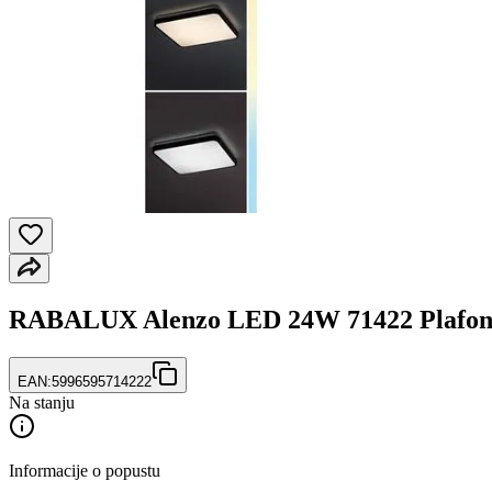
RABALUX Alenzo LED 24W 71422 Plafon
EAN:
5996595714222
Na stanju
Informacije o popustu