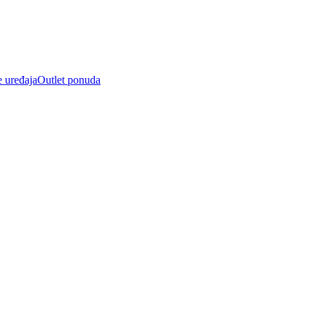
e uređaja
Outlet ponuda