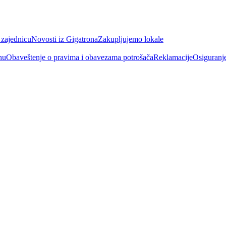
 zajednicu
Novosti iz Gigatrona
Zakupljujemo lokale
nu
Obaveštenje o pravima i obavezama potrošača
Reklamacije
Osiguranj