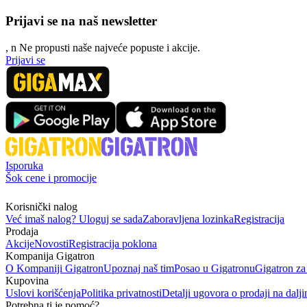
Prijavi se na naš newsletter
, n
N
e propusti naše najveće popuste i akcije.
Prijavi se
Isporuka
Šok cene i promocije
Korisnički nalog
Već imaš nalog? Uloguj se sada
Zaboravljena lozinka
Registracija
Prodaja
Akcije
Novosti
Registracija poklona
Kompanija Gigatron
O Kompaniji Gigatron
Upoznaj naš tim
Posao u Gigatronu
Gigatron za
Kupovina
Uslovi korišćenja
Politika privatnosti
Detalji ugovora o prodaji na dalji
Potrebna ti je pomoć?