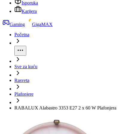
Isporuka
Karijera
Gaming
GigaMAX
Početna
Sve za kuću
Rasveta
Plafonjere
RABALUX Alabastro 3353 E27 2 x 60 W Plafonjera