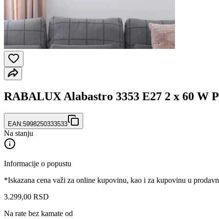
RABALUX Alabastro 3353 E27 2 x 60 W P
EAN:
5998250333533
Na stanju
Informacije o popustu
*Iskazana cena važi za online kupovinu, kao i za kupovinu u prodav
3.299
,
00
RSD
Na rate bez kamate od