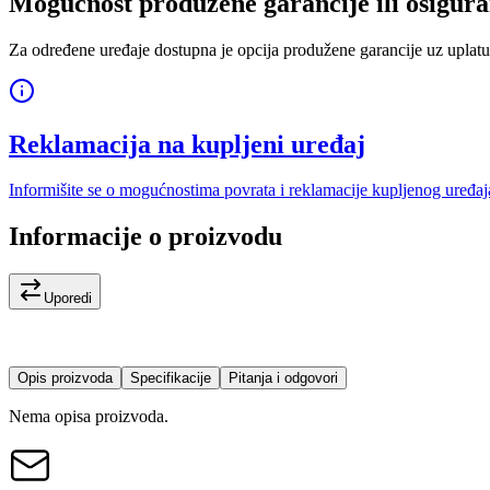
Mogućnost produžene garancije ili osigura
Za određene uređaje dostupna je opcija produžene garancije uz uplatu
Reklamacija na kupljeni uređaj
Informišite se o mogućnostima povrata i reklamacije kupljenog uređaj
Informacije o proizvodu
Uporedi
Opis proizvoda
Specifikacije
Pitanja i odgovori
Nema opisa proizvoda.