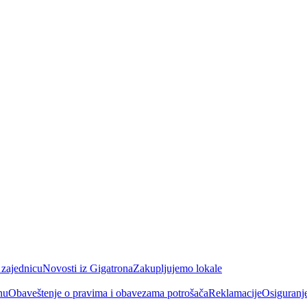
 zajednicu
Novosti iz Gigatrona
Zakupljujemo lokale
nu
Obaveštenje o pravima i obavezama potrošača
Reklamacije
Osiguranj