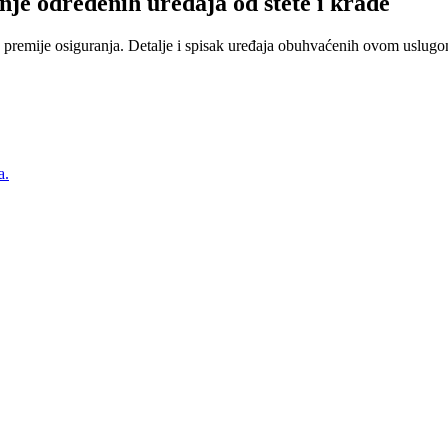
nje određenih uređaja od štete i krađe
 premije osiguranja. Detalje i spisak uređaja obuhvaćenih ovom uslugom
a.