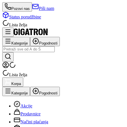
Piši nam
Pozovi nas
Status porudžbine
Lista želja
Kategorije
Pogodnosti
Lista želja
Korpa
Kategorije
Pogodnosti
Akcije
Prodavnice
Načini plaćanja