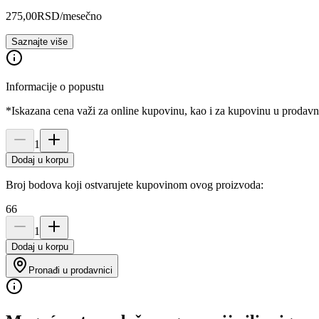
275,00
RSD
/mesečno
Saznajte više
Informacije o popustu
*Iskazana cena važi za online kupovinu, kao i za kupovinu u prodav
1
Dodaj u korpu
Broj bodova koji ostvarujete kupovinom ovog proizvoda:
66
1
Dodaj u korpu
Pronađi u prodavnici