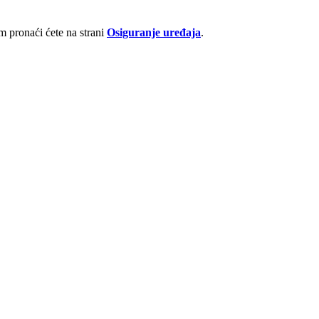
 pronaći ćete na strani
Osiguranje uređaja
.