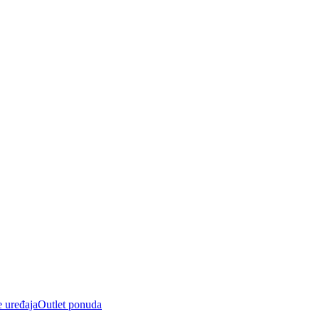
e uređaja
Outlet ponuda