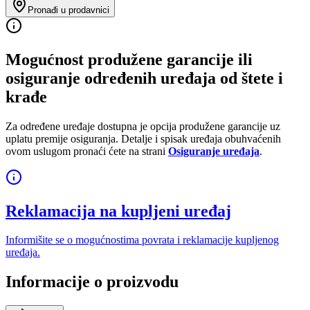
Pronađi u prodavnici
Mogućnost produžene garancije ili
osiguranje određenih uređaja od štete i
krađe
Za određene uređaje dostupna je opcija produžene garancije uz
uplatu premije osiguranja. Detalje i spisak uređaja obuhvaćenih
ovom uslugom pronaći ćete na strani
Osiguranje uređaja
.
Reklamacija na kupljeni uređaj
Informišite se o mogućnostima povrata i reklamacije kupljenog
uređaja.
Informacije o proizvodu