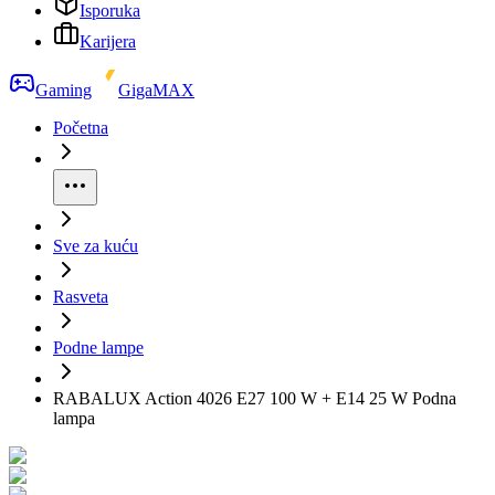
Isporuka
Karijera
Gaming
GigaMAX
Početna
Sve za kuću
Rasveta
Podne lampe
RABALUX Action 4026 E27 100 W + E14 25 W Podna
lampa