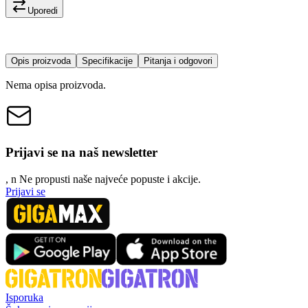
Uporedi
Opis proizvoda
Specifikacije
Pitanja i odgovori
Nema opisa proizvoda.
Prijavi se na naš newsletter
, n
N
e propusti naše najveće popuste i akcije.
Prijavi se
Isporuka