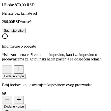
Ušteda: 870,00 RSD
Na rate bez kamate od
286,00
RSD
/mesečno
Saznajte više
Informacije o popustu
*Iskazana cena važi za online kupovinu, kao i za kupovinu u
prodavnicama za gotovinski način plaćanja sa dospećem odmah.
1
Dodaj u korpu
Broj bodova koji ostvarujete kupovinom ovog proizvoda:
69
1
Dodaj u korpu