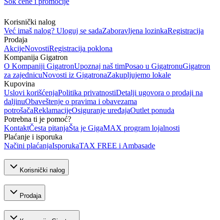
Šok cene i promocije
Korisnički nalog
Već imaš nalog? Uloguj se sada
Zaboravljena lozinka
Registracija
Prodaja
Akcije
Novosti
Registracija poklona
Kompanija Gigatron
O Kompaniji Gigatron
Upoznaj naš tim
Posao u Gigatronu
Gigatron
za zajednicu
Novosti iz Gigatrona
Zakupljujemo lokale
Kupovina
Uslovi korišćenja
Politika privatnosti
Detalji ugovora o prodaji na
daljinu
Obaveštenje o pravima i obavezama
potrošača
Reklamacije
Osiguranje uređaja
Outlet ponuda
Potrebna ti je pomoć?
Kontakt
Česta pitanja
Šta je GigaMAX program lojalnosti
Plaćanje i isporuka
Načini plaćanja
Isporuka
TAX FREE i Ambasade
Korisnički nalog
Prodaja