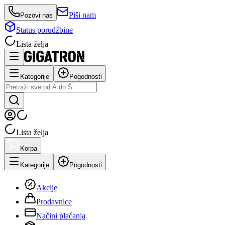
Piši nam
Pozovi nas
Status porudžbine
Lista želja
Kategorije
Pogodnosti
Lista želja
Korpa
Kategorije
Pogodnosti
Akcije
Prodavnice
Načini plaćanja