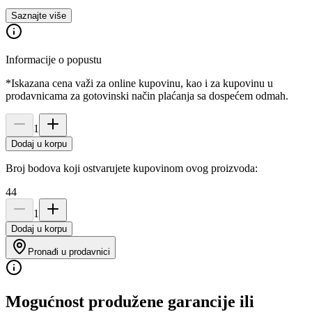
Saznajte više
Informacije o popustu
*Iskazana cena važi za online kupovinu, kao i za kupovinu u
prodavnicama za gotovinski način plaćanja sa dospećem odmah.
1
Dodaj u korpu
Broj bodova koji ostvarujete kupovinom ovog proizvoda:
44
1
Dodaj u korpu
Pronađi u prodavnici
Mogućnost produžene garancije ili