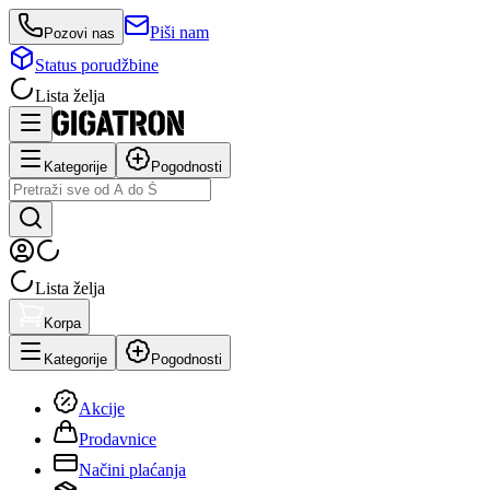
Piši nam
Pozovi nas
Status porudžbine
Lista želja
Kategorije
Pogodnosti
Lista želja
Korpa
Kategorije
Pogodnosti
Akcije
Prodavnice
Načini plaćanja