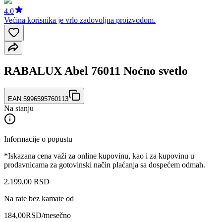
4.0
Većina korisnika je vrlo zadovoljna proizvodom.
RABALUX Abel 76011 Noćno svetlo
EAN:
5996595760113
Na stanju
Informacije o popustu
*Iskazana cena važi za online kupovinu, kao i za kupovinu u
prodavnicama za gotovinski način plaćanja sa dospećem odmah.
2.199
,
00
RSD
Na rate bez kamate od
184,00
RSD
/mesečno