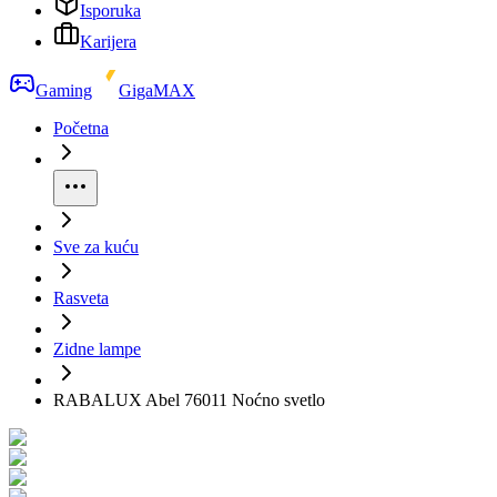
Isporuka
Karijera
Gaming
GigaMAX
Početna
Sve za kuću
Rasveta
Zidne lampe
RABALUX Abel 76011 Noćno svetlo