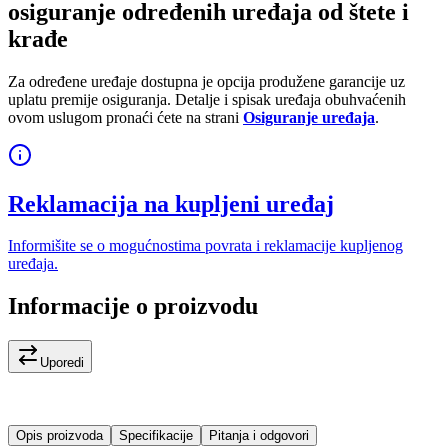
osiguranje određenih uređaja od štete i
krađe
Za određene uređaje dostupna je opcija produžene garancije uz
uplatu premije osiguranja. Detalje i spisak uređaja obuhvaćenih
ovom uslugom pronaći ćete na strani
Osiguranje uređaja
.
Reklamacija na kupljeni uređaj
Informišite se o mogućnostima povrata i reklamacije kupljenog
uređaja.
Informacije o proizvodu
Uporedi
Opis proizvoda
Specifikacije
Pitanja i odgovori