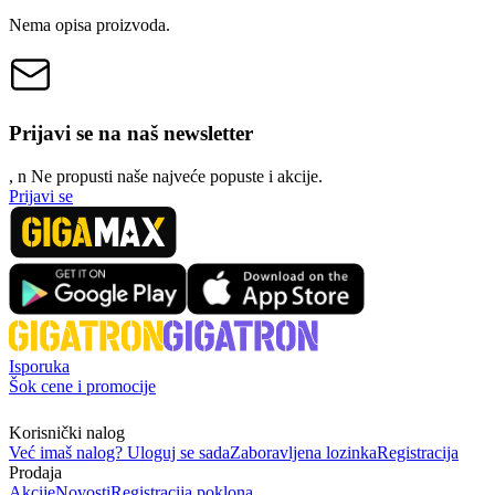
Nema opisa proizvoda.
Prijavi se na naš newsletter
, n
N
e propusti naše najveće popuste i akcije.
Prijavi se
Isporuka
Šok cene i promocije
Korisnički nalog
Već imaš nalog? Uloguj se sada
Zaboravljena lozinka
Registracija
Prodaja
Akcije
Novosti
Registracija poklona