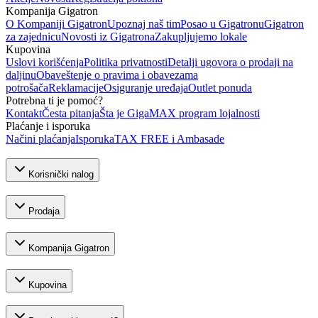
Kompanija Gigatron
O Kompaniji Gigatron
Upoznaj naš tim
Posao u Gigatronu
Gigatron
za zajednicu
Novosti iz Gigatrona
Zakupljujemo lokale
Kupovina
Uslovi korišćenja
Politika privatnosti
Detalji ugovora o prodaji na
daljinu
Obaveštenje o pravima i obavezama
potrošača
Reklamacije
Osiguranje uređaja
Outlet ponuda
Potrebna ti je pomoć?
Kontakt
Česta pitanja
Šta je GigaMAX program lojalnosti
Plaćanje i isporuka
Načini plaćanja
Isporuka
TAX FREE i Ambasade
Korisnički nalog
Prodaja
Kompanija Gigatron
Kupovina