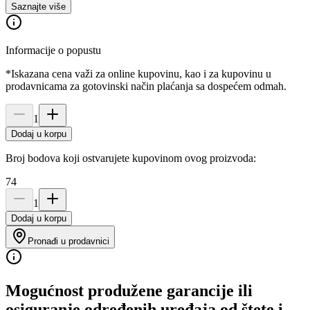
Saznajte više
Informacije o popustu
*Iskazana cena važi za online kupovinu, kao i za kupovinu u
prodavnicama za gotovinski način plaćanja sa dospećem odmah.
1
Dodaj u korpu
Broj bodova koji ostvarujete kupovinom ovog proizvoda:
74
1
Dodaj u korpu
Pronađi u prodavnici
Mogućnost produžene garancije ili
osiguranje određenih uređaja od štete i