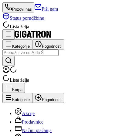
Piši nam
Pozovi nas
Status porudžbine
Lista želja
Kategorije
Pogodnosti
Lista želja
Korpa
Kategorije
Pogodnosti
Akcije
Prodavnice
Načini plaćanja