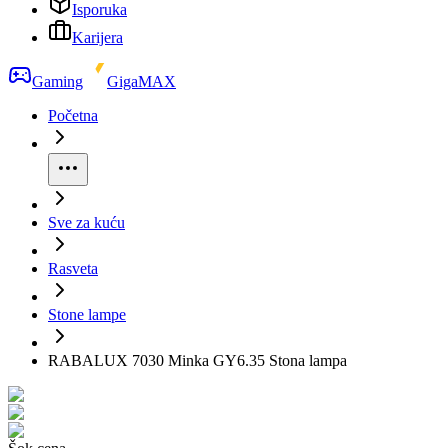
Isporuka
Karijera
Gaming
GigaMAX
Početna
Sve za kuću
Rasveta
Stone lampe
RABALUX 7030 Minka GY6.35 Stona lampa