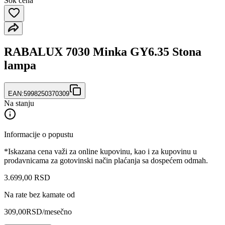
Šok cena
RABALUX 7030 Minka GY6.35 Stona
lampa
EAN:
5998250370309
Na stanju
Informacije o popustu
*Iskazana cena važi za online kupovinu, kao i za kupovinu u
prodavnicama za gotovinski način plaćanja sa dospećem odmah.
3.699
,
00
RSD
Na rate bez kamate od
309,00
RSD
/mesečno