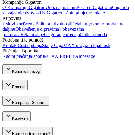
Kompanija Gigatron
O Kompaniji Gigatron
Upoznaj naš tim
Posao u Gigatronu
Gigatron
za zajednicu
Novosti iz Gigatrona
Zakupljujemo lokale
Kupovina
Uslovi korišćenja
Politika privatnosti
Detalji ugovora o prodaji na
daljinu
Obaveštenje o pravima i obavezama
potrošača
Reklamacije
Osiguranje uređaja
Outlet ponuda
Potrebna ti je pomoć?
Kontakt
Česta pitanja
Šta je GigaMAX program lojalnosti
Plaćanje i isporuka
Načini plaćanja
Isporuka
TAX FREE i Ambasade
Korisnički nalog
Prodaja
Kompanija Gigatron
Kupovina
Potrebna ti je pomoć?