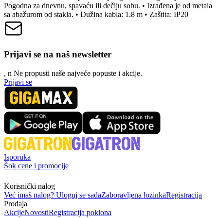
Pogodna za dnevnu, spavaću ili dečiju sobu. • Izrađena je od metala
sa abažurom od stakla. • Dužina kabla: 1.8 m • Zaštita: IP20
Prijavi se na naš newsletter
, n
N
e propusti naše najveće popuste i akcije.
Prijavi se
Isporuka
Šok cene i promocije
Korisnički nalog
Već imaš nalog? Uloguj se sada
Zaboravljena lozinka
Registracija
Prodaja
Akcije
Novosti
Registracija poklona