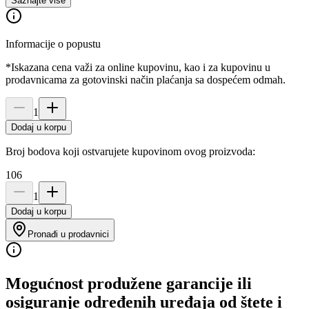
Saznajte više
Informacije o popustu
*Iskazana cena važi za online kupovinu, kao i za kupovinu u
prodavnicama za gotovinski način plaćanja sa dospećem odmah.
1
Dodaj u korpu
Broj bodova koji ostvarujete kupovinom ovog proizvoda:
106
1
Dodaj u korpu
Pronađi u prodavnici
Mogućnost produžene garancije ili
osiguranje određenih uređaja od štete i