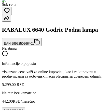
Šok cena
RABALUX 6640 Godric Podna lampa
EAN:
5998250366401
Na stanju
Informacije o popustu
*Iskazana cena važi za online kupovinu, kao i za kupovinu u
prodavnicama za gotovinski način plaćanja sa dospećem odmah.
5.299
,
00
RSD
Na rate bez kamate od
442,00
RSD
/mesečno