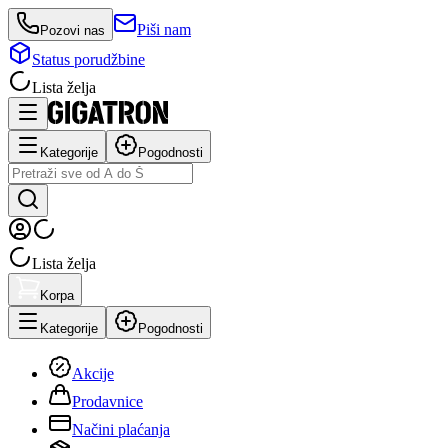
Piši nam
Pozovi nas
Status porudžbine
Lista želja
Kategorije
Pogodnosti
Lista želja
Korpa
Kategorije
Pogodnosti
Akcije
Prodavnice
Načini plaćanja