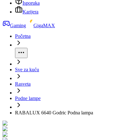
Isporuka
Karijera
Gaming
GigaMAX
Početna
Sve za kuću
Rasveta
Podne lampe
RABALUX 6640 Godric Podna lampa