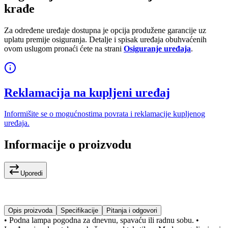
krađe
Za određene uređaje dostupna je opcija produžene garancije uz
uplatu premije osiguranja. Detalje i spisak uređaja obuhvaćenih
ovom uslugom pronaći ćete na strani
Osiguranje uređaja
.
Reklamacija na kupljeni uređaj
Informišite se o mogućnostima povrata i reklamacije kupljenog
uređaja.
Informacije o proizvodu
Uporedi
Opis proizvoda
Specifikacije
Pitanja i odgovori
• Podna lampa pogodna za dnevnu, spavaću ili radnu sobu. •