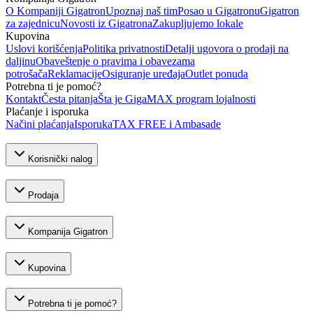
O Kompaniji Gigatron
Upoznaj naš tim
Posao u Gigatronu
Gigatron
za zajednicu
Novosti iz Gigatrona
Zakupljujemo lokale
Kupovina
Uslovi korišćenja
Politika privatnosti
Detalji ugovora o prodaji na
daljinu
Obaveštenje o pravima i obavezama
potrošača
Reklamacije
Osiguranje uređaja
Outlet ponuda
Potrebna ti je pomoć?
Kontakt
Česta pitanja
Šta je GigaMAX program lojalnosti
Plaćanje i isporuka
Načini plaćanja
Isporuka
TAX FREE i Ambasade
Korisnički nalog
Prodaja
Kompanija Gigatron
Kupovina
Potrebna ti je pomoć?