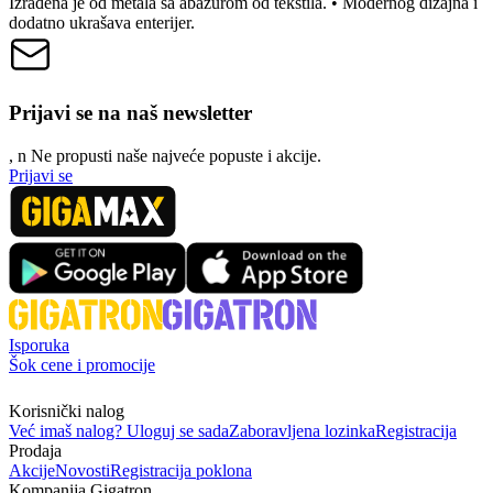
Izrađena je od metala sa abažurom od tekstila. • Modernog dizajna i
dodatno ukrašava enterijer.
Prijavi se na naš newsletter
, n
N
e propusti naše najveće popuste i akcije.
Prijavi se
Isporuka
Šok cene i promocije
Korisnički nalog
Već imaš nalog? Uloguj se sada
Zaboravljena lozinka
Registracija
Prodaja
Akcije
Novosti
Registracija poklona
Kompanija Gigatron