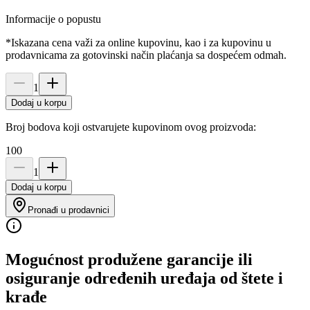
Informacije o popustu
*Iskazana cena važi za online kupovinu, kao i za kupovinu u
prodavnicama za gotovinski način plaćanja sa dospećem odmah.
1
Dodaj u korpu
Broj bodova koji ostvarujete kupovinom ovog proizvoda:
100
1
Dodaj u korpu
Pronađi u prodavnici
Mogućnost produžene garancije ili
osiguranje određenih uređaja od štete i
krađe