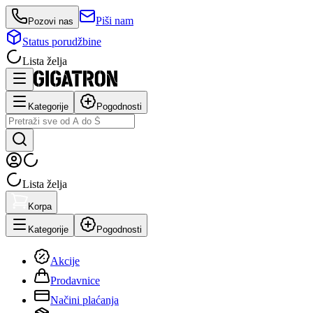
Piši nam
Pozovi nas
Status porudžbine
Lista želja
Kategorije
Pogodnosti
Lista želja
Korpa
Kategorije
Pogodnosti
Akcije
Prodavnice
Načini plaćanja