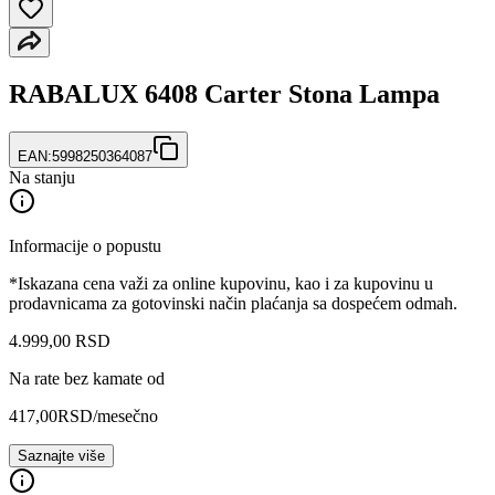
RABALUX 6408 Carter Stona Lampa
EAN:
5998250364087
Na stanju
Informacije o popustu
*Iskazana cena važi za online kupovinu, kao i za kupovinu u
prodavnicama za gotovinski način plaćanja sa dospećem odmah.
4.999
,
00
RSD
Na rate bez kamate od
417,00
RSD
/mesečno
Saznajte više