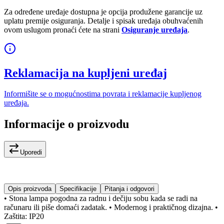
Za određene uređaje dostupna je opcija produžene garancije uz
uplatu premije osiguranja. Detalje i spisak uređaja obuhvaćenih
ovom uslugom pronaći ćete na strani
Osiguranje uređaja
.
Reklamacija na kupljeni uređaj
Informišite se o mogućnostima povrata i reklamacije kupljenog
uređaja.
Informacije o proizvodu
Uporedi
Opis proizvoda
Specifikacije
Pitanja i odgovori
• Stona lampa pogodna za radnu i dečiju sobu kada se radi na
računaru ili piše domaći zadatak. • Modernog i praktičnog dizajna. •
Zaštita: IP20