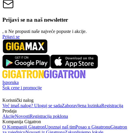
Prijavi se na naš newsletter
, n
N
e propusti naše najveće popuste i akcije.
Prijavi se
Isporuka
Šok cene i promocije
Korisnički nalog
Već imaš nalog? Uloguj se sada
Zaboravljena lozinka
Registracija
Prodaja
Akcije
Novosti
Registracija poklona
Kompanija Gigatron
O Kompaniji Gigatron
Upoznaj naš tim
Posao u Gigatronu
Gigatron
za zajednicu
Novosti iz Gigatrona
Zakupljujemo lokale