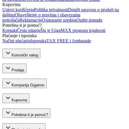
Kupovina
Uslovi korišćenja
Politika privatnosti
Detalji ugovora o prodaji na
daljinu
Obaveštenje o pravima i obavezama
potrošača
Reklamacije
Osiguranje uređaja
Outlet ponuda
Potrebna ti je pomoć?
Kontakt
Česta pitanja
Šta je GigaMAX program lojalnosti
Plaćanje i isporuka
Načini plaćanja
Isporuka
TAX FREE i Ambasade
Korisnički nalog
Prodaja
Kompanija Gigatron
Kupovina
Potrebna ti je pomoć?