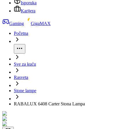
Isporuka
Karijera
Gaming
GigaMAX
Početna
Sve za kuću
Rasveta
Stone lampe
RABALUX 6408 Carter Stona Lampa