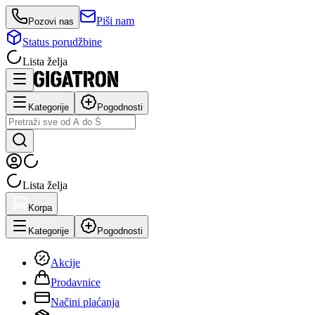
Piši nam
Pozovi nas
Status porudžbine
Lista želja
Kategorije
Pogodnosti
Lista želja
Korpa
Kategorije
Pogodnosti
Akcije
Prodavnice
Načini plaćanja