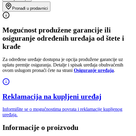
Pronađi u prodavnici
Mogućnost produžene garancije ili
osiguranje određenih uređaja od štete i
krađe
Za određene uređaje dostupna je opcija produžene garancije uz
uplatu premije osiguranja. Detalje i spisak uređaja obuhvaćenih
ovom uslugom pronaći ćete na strani
Osiguranje uređaja
.
Reklamacija na kupljeni uređaj
Informišite se o mogućnostima povrata i reklamacije kupljenog
uređaja.
Informacije o proizvodu