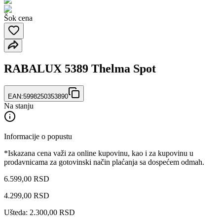
Šok cena
RABALUX 5389 Thelma Spot
EAN:
5998250353890
Na stanju
Informacije o popustu
*Iskazana cena važi za online kupovinu, kao i za kupovinu u
prodavnicama za gotovinski način plaćanja sa dospećem odmah.
6.599,00 RSD
4.299
,
00
RSD
Ušteda: 2.300,00 RSD