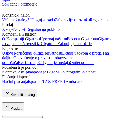
Šok cene i promocije
Korisnički nalog
Već imaš nalog? Uloguj se sada
Zaboravljena lozinka
Registracija
Prodaja
Akcije
Novosti
Registracija poklona
Kompanija Gigatron
O Kompaniji Gigatron
Upoznaj naš tim
Posao u Gigatronu
Gigatron
za zajednicu
Novosti iz Gigatrona
Zakupljujemo lokale
Kupovina
Uslovi korišćenja
Politika privatnosti
Detalji ugovora o prodaji na
daljinu
Obaveštenje o pravima i obavezama
potrošača
Reklamacije
Osiguranje uređaja
Outlet ponuda
Potrebna ti je pomoć?
Kontakt
Česta pitanja
Šta je GigaMAX program lojalnosti
Plaćanje i isporuka
Načini plaćanja
Isporuka
TAX FREE i Ambasade
Korisnički nalog
Prodaja