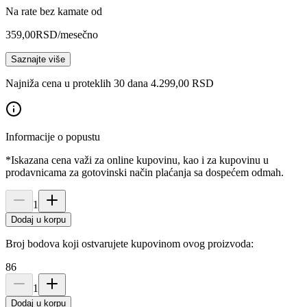
Na rate bez kamate od
359,00
RSD
/mesečno
Saznajte više
Najniža cena u proteklih 30 dana 4.299,00 RSD
Informacije o popustu
*Iskazana cena važi za online kupovinu, kao i za kupovinu u
prodavnicama za gotovinski način plaćanja sa dospećem odmah.
1
Dodaj u korpu
Broj bodova koji ostvarujete kupovinom ovog proizvoda:
86
1
Dodaj u korpu