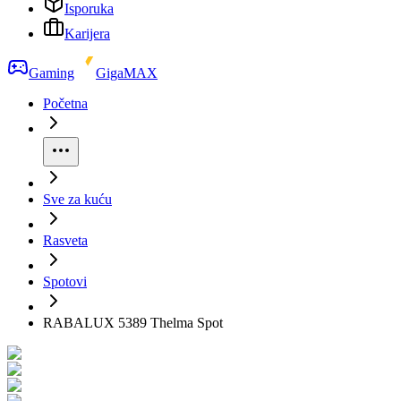
Isporuka
Karijera
Gaming
GigaMAX
Početna
Sve za kuću
Rasveta
Spotovi
RABALUX 5389 Thelma Spot