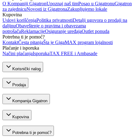
O Kompaniji Gigatron
Upoznaj naš tim
Posao u Gigatronu
Gigatron
za zajednicu
Novosti iz Gigatrona
Zakupljujemo lokale
Kupovina
Uslovi korišćenja
Politika privatnosti
Detalji ugovora o prodaji na
daljinu
Obaveštenje o pravima i obavezama
potrošača
Reklamacije
Osiguranje uređaja
Outlet ponuda
Potrebna ti je pomoć?
Kontakt
Česta pitanja
Šta je GigaMAX program lojalnosti
Plaćanje i isporuka
Načini plaćanja
Isporuka
TAX FREE i Ambasade
Korisnički nalog
Prodaja
Kompanija Gigatron
Kupovina
Potrebna ti je pomoć?