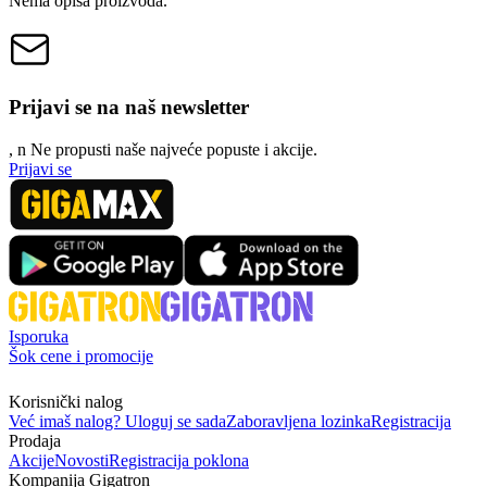
Nema opisa proizvoda.
Prijavi se na naš newsletter
, n
N
e propusti naše najveće popuste i akcije.
Prijavi se
Isporuka
Šok cene i promocije
Korisnički nalog
Već imaš nalog? Uloguj se sada
Zaboravljena lozinka
Registracija
Prodaja
Akcije
Novosti
Registracija poklona
Kompanija Gigatron