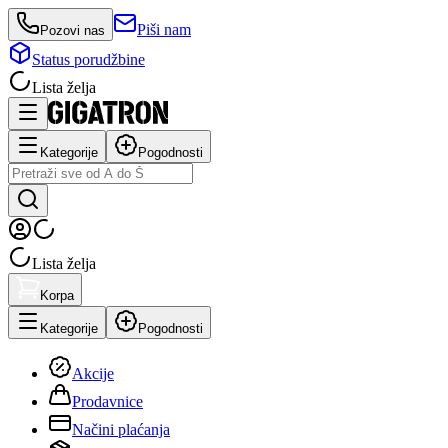
Piši nam
Pozovi nas
Status porudžbine
Lista želja
Kategorije
Pogodnosti
Lista želja
Korpa
Kategorije
Pogodnosti
Akcije
Prodavnice
Načini plaćanja