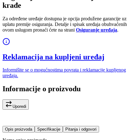
krađe
Za određene uređaje dostupna je opcija produžene garancije uz
uplatu premije osiguranja. Detalje i spisak uređaja obuhvaćenih
ovom uslugom pronaći ćete na strani
Osiguranje uređaja
.
Reklamacija na kupljeni uređaj
Informišite se o mogućnostima povrata i reklamacije kupljenog
uređaja.
Informacije o proizvodu
Uporedi
Opis proizvoda
Specifikacije
Pitanja i odgovori