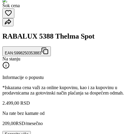
Šok cena
RABALUX 5388 Thelma Spot
EAN:
5998250353883
Na stanju
Informacije o popustu
*Iskazana cena važi za online kupovinu, kao i za kupovinu u
prodavnicama za gotovinski način plaćanja sa dospećem odmah.
2.499
,
00
RSD
Na rate bez kamate od
209,00
RSD
/mesečno