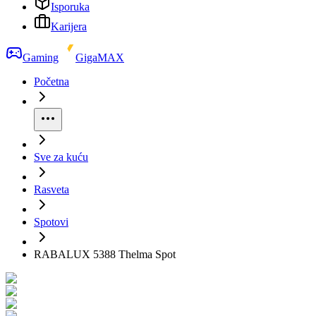
Isporuka
Karijera
Gaming
GigaMAX
Početna
Sve za kuću
Rasveta
Spotovi
RABALUX 5388 Thelma Spot