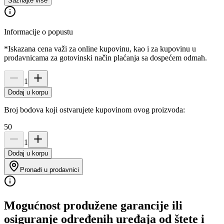
Saznajte više
Informacije o popustu
*Iskazana cena važi za online kupovinu, kao i za kupovinu u
prodavnicama za gotovinski način plaćanja sa dospećem odmah.
1
Dodaj u korpu
Broj bodova koji ostvarujete kupovinom ovog proizvoda:
50
1
Dodaj u korpu
Pronađi u prodavnici
Mogućnost produžene garancije ili
osiguranje određenih uređaja od štete i