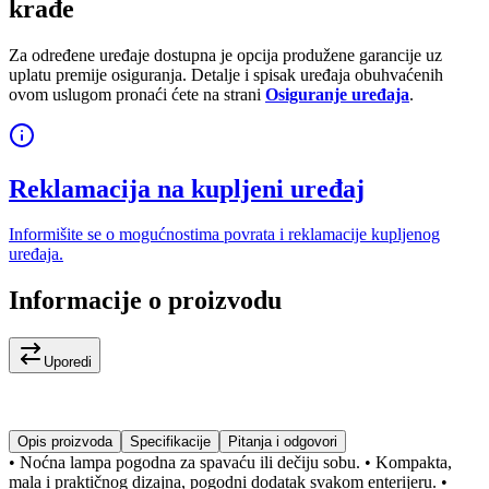
krađe
Za određene uređaje dostupna je opcija produžene garancije uz
uplatu premije osiguranja. Detalje i spisak uređaja obuhvaćenih
ovom uslugom pronaći ćete na strani
Osiguranje uređaja
.
Reklamacija na kupljeni uređaj
Informišite se o mogućnostima povrata i reklamacije kupljenog
uređaja.
Informacije o proizvodu
Uporedi
Opis proizvoda
Specifikacije
Pitanja i odgovori
• Noćna lampa pogodna za spavaću ili dečiju sobu. • Kompakta,
mala i praktičnog dizajna, pogodni dodatak svakom enterijeru. •