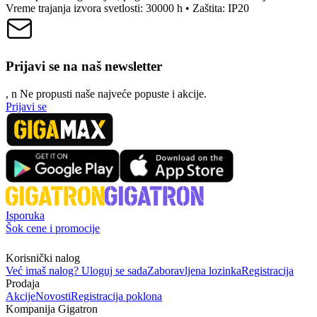
Vreme trajanja izvora svetlosti: 30000 h • Zaštita: IP20
Prijavi se na naš newsletter
, n
N
e propusti naše najveće popuste i akcije.
Prijavi se
Isporuka
Šok cene i promocije
Korisnički nalog
Već imaš nalog? Uloguj se sada
Zaboravljena lozinka
Registracija
Prodaja
Akcije
Novosti
Registracija poklona
Kompanija Gigatron