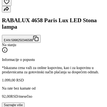
RABALUX 4658 Paris Lux LED Stona
lampa
EAN:
5998250346588
Na stanju
Informacije o popustu
*Iskazana cena važi za online kupovinu, kao i za kupovinu u
prodavnicama za gotovinski način plaćanja sa dospećem odmah.
1.099
,
00
RSD
Na rate bez kamate od
92,00
RSD
/mesečno
Saznajte više