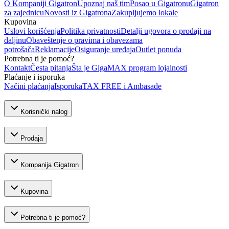
O Kompaniji Gigatron
Upoznaj naš tim
Posao u Gigatronu
Gigatron
za zajednicu
Novosti iz Gigatrona
Zakupljujemo lokale
Kupovina
Uslovi korišćenja
Politika privatnosti
Detalji ugovora o prodaji na
daljinu
Obaveštenje o pravima i obavezama
potrošača
Reklamacije
Osiguranje uređaja
Outlet ponuda
Potrebna ti je pomoć?
Kontakt
Česta pitanja
Šta je GigaMAX program lojalnosti
Plaćanje i isporuka
Načini plaćanja
Isporuka
TAX FREE i Ambasade
Korisnički nalog
Prodaja
Kompanija Gigatron
Kupovina
Potrebna ti je pomoć?