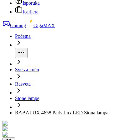
Isporuka
Karijera
Gaming
GigaMAX
Početna
Sve za kuću
Rasveta
Stone lampe
RABALUX 4658 Paris Lux LED Stona lampa