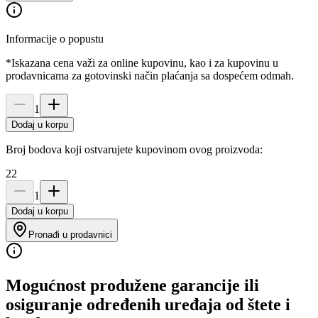
Informacije o popustu
*Iskazana cena važi za online kupovinu, kao i za kupovinu u
prodavnicama za gotovinski način plaćanja sa dospećem odmah.
1
Dodaj u korpu
Broj bodova koji ostvarujete kupovinom ovog proizvoda:
22
1
Dodaj u korpu
Pronađi u prodavnici
Mogućnost produžene garancije ili
osiguranje određenih uređaja od štete i