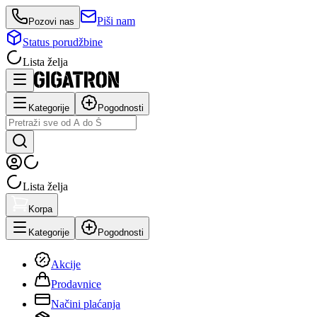
Piši nam
Pozovi nas
Status porudžbine
Lista želja
Kategorije
Pogodnosti
Lista želja
Korpa
Kategorije
Pogodnosti
Akcije
Prodavnice
Načini plaćanja