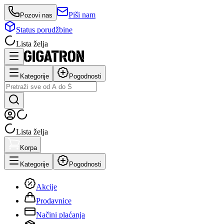
Piši nam
Pozovi nas
Status porudžbine
Lista želja
Kategorije
Pogodnosti
Lista želja
Korpa
Kategorije
Pogodnosti
Akcije
Prodavnice
Načini plaćanja