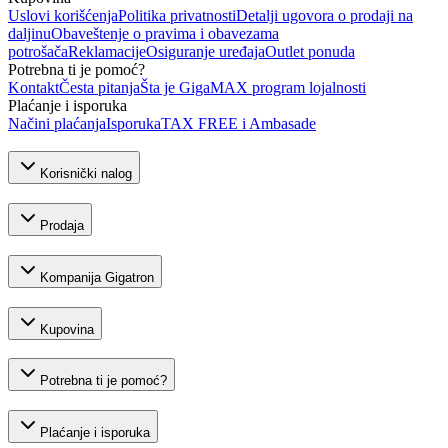
Uslovi korišćenja
Politika privatnosti
Detalji ugovora o prodaji na
daljinu
Obaveštenje o pravima i obavezama
potrošača
Reklamacije
Osiguranje uređaja
Outlet ponuda
Potrebna ti je pomoć?
Kontakt
Česta pitanja
Šta je GigaMAX program lojalnosti
Plaćanje i isporuka
Načini plaćanja
Isporuka
TAX FREE i Ambasade
Korisnički nalog
Prodaja
Kompanija Gigatron
Kupovina
Potrebna ti je pomoć?
Plaćanje i isporuka