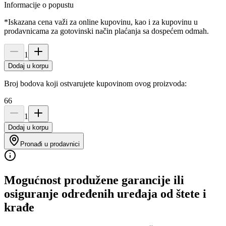
Informacije o popustu
*Iskazana cena važi za online kupovinu, kao i za kupovinu u
prodavnicama za gotovinski način plaćanja sa dospećem odmah.
1
Dodaj u korpu
Broj bodova koji ostvarujete kupovinom ovog proizvoda:
66
1
Dodaj u korpu
Pronađi u prodavnici
Mogućnost produžene garancije ili
osiguranje određenih uređaja od štete i
krađe