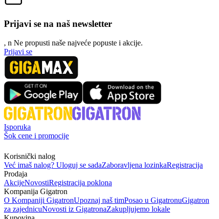
Prijavi se na naš newsletter
, n
N
e propusti naše najveće popuste i akcije.
Prijavi se
Isporuka
Šok cene i promocije
Korisnički nalog
Već imaš nalog? Uloguj se sada
Zaboravljena lozinka
Registracija
Prodaja
Akcije
Novosti
Registracija poklona
Kompanija Gigatron
O Kompaniji Gigatron
Upoznaj naš tim
Posao u Gigatronu
Gigatron
za zajednicu
Novosti iz Gigatrona
Zakupljujemo lokale
Kupovina