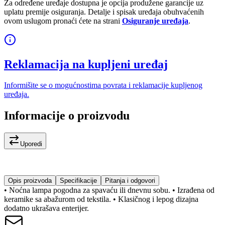
Za određene uređaje dostupna je opcija produžene garancije uz
uplatu premije osiguranja. Detalje i spisak uređaja obuhvaćenih
ovom uslugom pronaći ćete na strani
Osiguranje uređaja
.
Reklamacija na kupljeni uređaj
Informišite se o mogućnostima povrata i reklamacije kupljenog
uređaja.
Informacije o proizvodu
Uporedi
Opis proizvoda
Specifikacije
Pitanja i odgovori
• Noćna lampa pogodna za spavaću ili dnevnu sobu. • Izrađena od
keramike sa abažurom od tekstila. • Klasičnog i lepog dizajna
dodatno ukrašava enterijer.