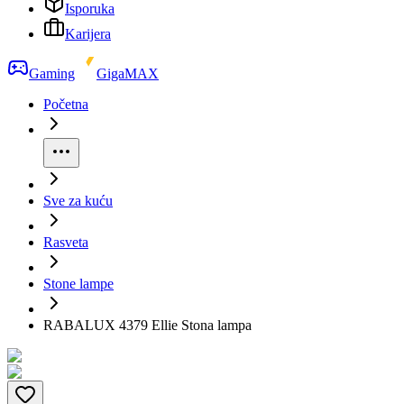
Isporuka
Karijera
Gaming
GigaMAX
Početna
Sve za kuću
Rasveta
Stone lampe
RABALUX 4379 Ellie Stona lampa