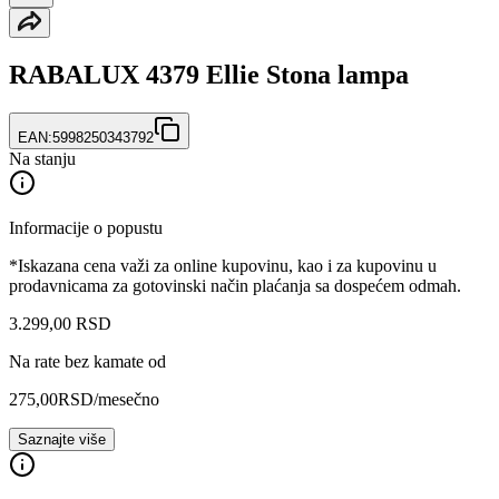
RABALUX 4379 Ellie Stona lampa
EAN:
5998250343792
Na stanju
Informacije o popustu
*Iskazana cena važi za online kupovinu, kao i za kupovinu u
prodavnicama za gotovinski način plaćanja sa dospećem odmah.
3.299
,
00
RSD
Na rate bez kamate od
275,00
RSD
/mesečno
Saznajte više