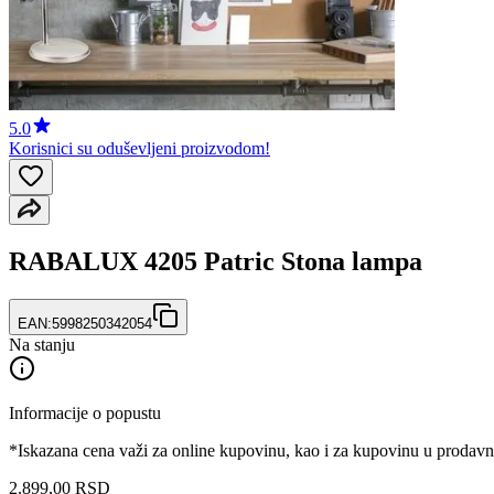
5.0
Korisnici su oduševljeni proizvodom!
RABALUX 4205 Patric Stona lampa
EAN:
5998250342054
Na stanju
Informacije o popustu
*Iskazana cena važi za online kupovinu, kao i za kupovinu u prodav
2.899
,
00
RSD