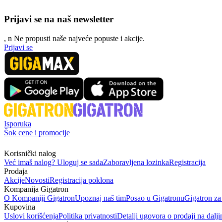
Prijavi se na naš newsletter
, n
N
e propusti naše najveće popuste i akcije.
Prijavi se
Isporuka
Šok cene i promocije
Korisnički nalog
Već imaš nalog? Uloguj se sada
Zaboravljena lozinka
Registracija
Prodaja
Akcije
Novosti
Registracija poklona
Kompanija Gigatron
O Kompaniji Gigatron
Upoznaj naš tim
Posao u Gigatronu
Gigatron za
Kupovina
Uslovi korišćenja
Politika privatnosti
Detalji ugovora o prodaji na dalji