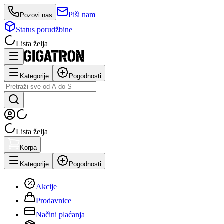
Piši nam
Pozovi nas
Status porudžbine
Lista želja
Kategorije
Pogodnosti
Lista želja
Korpa
Kategorije
Pogodnosti
Akcije
Prodavnice
Načini plaćanja