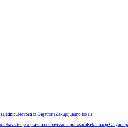
 zajednicu
Novosti iz Gigatrona
Zakupljujemo lokale
nu
Obaveštenje o pravima i obavezama potrošača
Reklamacije
Osiguranj