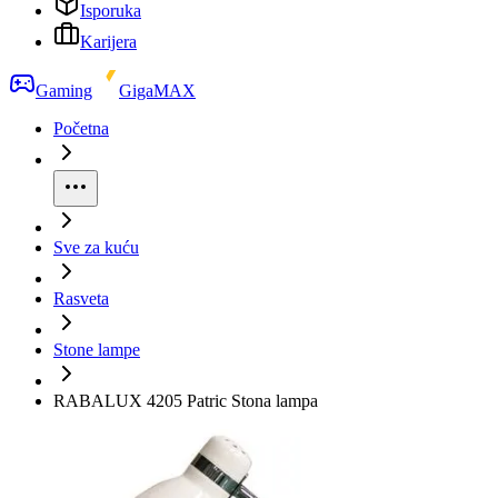
Isporuka
Karijera
Gaming
GigaMAX
Početna
Sve za kuću
Rasveta
Stone lampe
RABALUX 4205 Patric Stona lampa