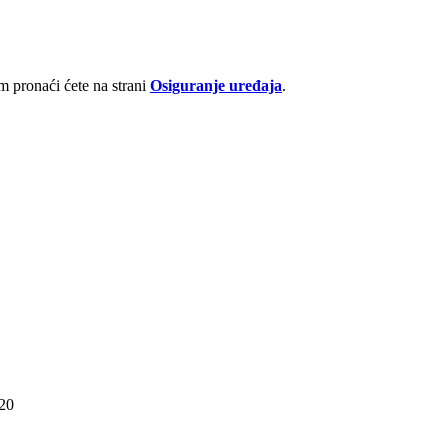
 pronaći ćete na strani
Osiguranje uređaja
.
P20