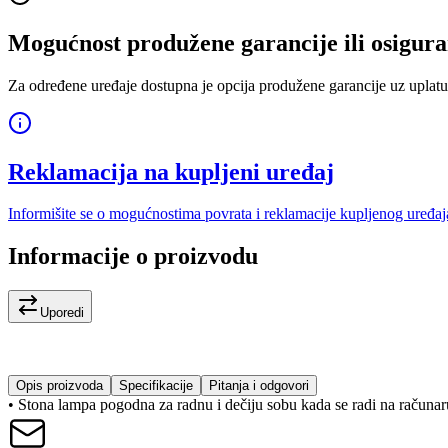
Mogućnost produžene garancije ili osigura
Za određene uređaje dostupna je opcija produžene garancije uz uplatu
Reklamacija na kupljeni uređaj
Informišite se o mogućnostima povrata i reklamacije kupljenog uređaj
Informacije o proizvodu
Uporedi
Opis proizvoda
Specifikacije
Pitanja i odgovori
• Stona lampa pogodna za radnu i dečiju sobu kada se radi na računaru