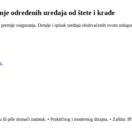
nje određenih uređaja od štete i krađe
 premije osiguranja. Detalje i spisak uređaja obuhvaćenih ovom uslugom
a.
 ili piše domaći zadatak. • Praktičnog i modernog dizajna. • Zaštita: I