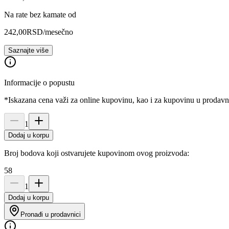
Na rate bez kamate od
242,00
RSD
/mesečno
Saznajte više
Informacije o popustu
*Iskazana cena važi za online kupovinu, kao i za kupovinu u prodav
1
Dodaj u korpu
Broj bodova koji ostvarujete kupovinom ovog proizvoda:
58
1
Dodaj u korpu
Pronađi u prodavnici