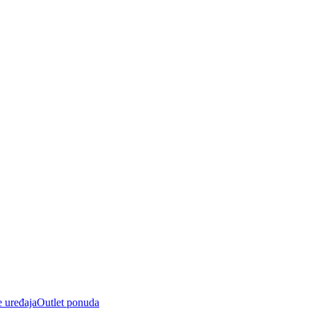
e uređaja
Outlet ponuda