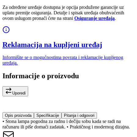
Za određene uređaje dostupna je opcija produžene garancije uz
uplatu premije osiguranja. Detalje i spisak uređaja obuhvaćenih
ovom uslugom pronaći ćete na strani
Osiguranje uređaja
.
Reklamacija na kupljeni uređaj
Informišite se o mogućnostima povrata i reklamacije kupljenog
uređaja.
Informacije o proizvodu
Uporedi
Opis proizvoda
Specifikacije
Pitanja i odgovori
• Stona lampa pogodna za radnu i dečiju sobu kada se radi na
računaru ili piše domaći zadatak. • Praktičnog i modernog dizajna.