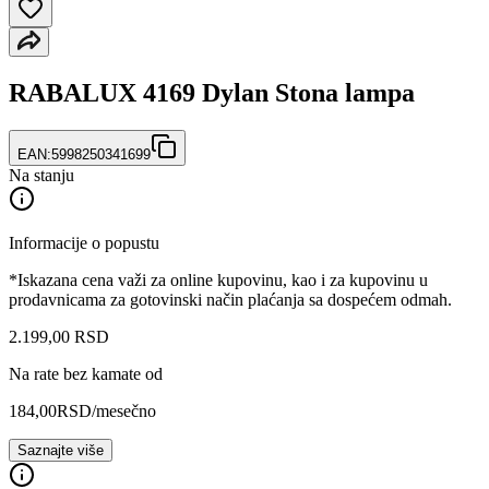
RABALUX 4169 Dylan Stona lampa
EAN:
5998250341699
Na stanju
Informacije o popustu
*Iskazana cena važi za online kupovinu, kao i za kupovinu u
prodavnicama za gotovinski način plaćanja sa dospećem odmah.
2.199
,
00
RSD
Na rate bez kamate od
184,00
RSD
/mesečno
Saznajte više