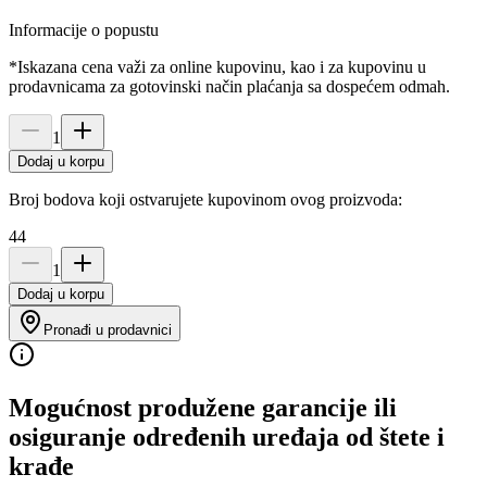
Informacije o popustu
*Iskazana cena važi za online kupovinu, kao i za kupovinu u
prodavnicama za gotovinski način plaćanja sa dospećem odmah.
1
Dodaj u korpu
Broj bodova koji ostvarujete kupovinom ovog proizvoda:
44
1
Dodaj u korpu
Pronađi u prodavnici
Mogućnost produžene garancije ili
osiguranje određenih uređaja od štete i
krađe