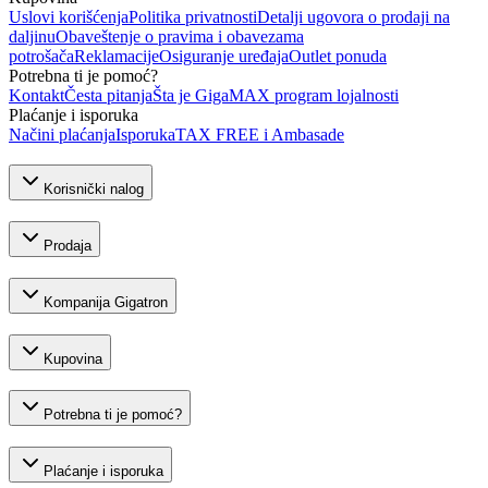
Uslovi korišćenja
Politika privatnosti
Detalji ugovora o prodaji na
daljinu
Obaveštenje o pravima i obavezama
potrošača
Reklamacije
Osiguranje uređaja
Outlet ponuda
Potrebna ti je pomoć?
Kontakt
Česta pitanja
Šta je GigaMAX program lojalnosti
Plaćanje i isporuka
Načini plaćanja
Isporuka
TAX FREE i Ambasade
Korisnički nalog
Prodaja
Kompanija Gigatron
Kupovina
Potrebna ti je pomoć?
Plaćanje i isporuka