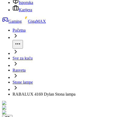
Isporuka
Karijera
Gaming
GigaMAX
Početna
Sve za kuću
Rasveta
Stone lampe
RABALUX 4169 Dylan Stona lampa