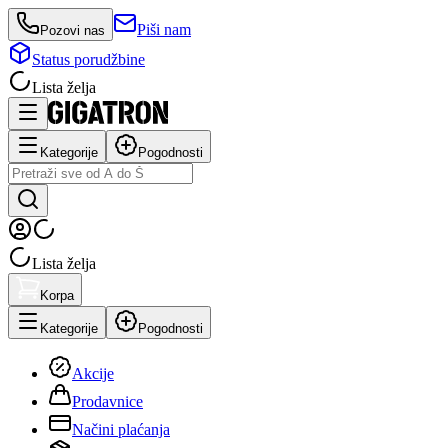
Piši nam
Pozovi nas
Status porudžbine
Lista želja
Kategorije
Pogodnosti
Lista želja
Korpa
Kategorije
Pogodnosti
Akcije
Prodavnice
Načini plaćanja