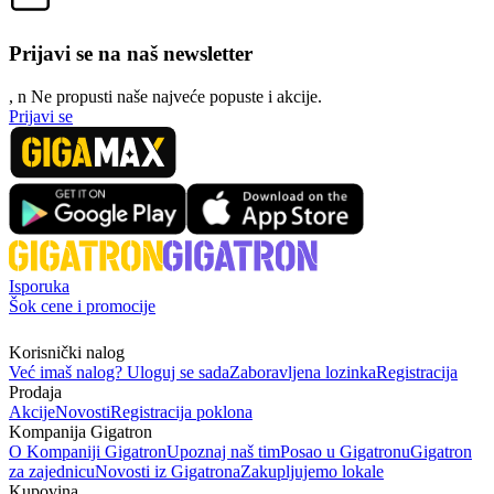
Prijavi se na naš newsletter
, n
N
e propusti naše najveće popuste i akcije.
Prijavi se
Isporuka
Šok cene i promocije
Korisnički nalog
Već imaš nalog? Uloguj se sada
Zaboravljena lozinka
Registracija
Prodaja
Akcije
Novosti
Registracija poklona
Kompanija Gigatron
O Kompaniji Gigatron
Upoznaj naš tim
Posao u Gigatronu
Gigatron
za zajednicu
Novosti iz Gigatrona
Zakupljujemo lokale
Kupovina