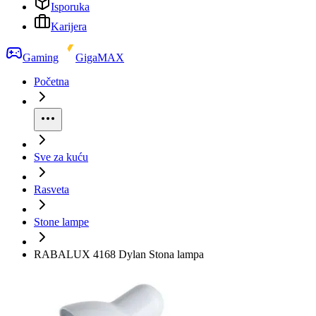
Isporuka
Karijera
Gaming
GigaMAX
Početna
Sve za kuću
Rasveta
Stone lampe
RABALUX 4168 Dylan Stona lampa