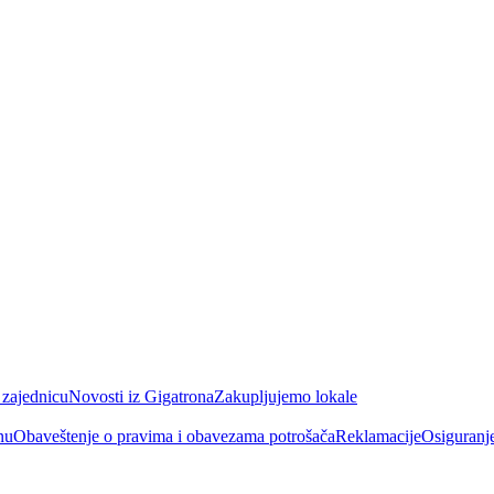
 zajednicu
Novosti iz Gigatrona
Zakupljujemo lokale
nu
Obaveštenje o pravima i obavezama potrošača
Reklamacije
Osiguranj