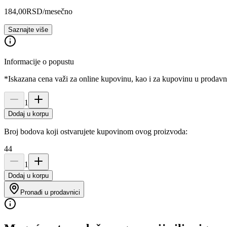
184,00
RSD
/mesečno
Saznajte više
Informacije o popustu
*Iskazana cena važi za online kupovinu, kao i za kupovinu u prodav
1
Dodaj u korpu
Broj bodova koji ostvarujete kupovinom ovog proizvoda:
44
1
Dodaj u korpu
Pronađi u prodavnici