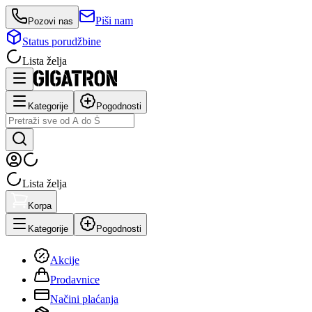
Piši nam
Pozovi nas
Status porudžbine
Lista želja
Kategorije
Pogodnosti
Lista želja
Korpa
Kategorije
Pogodnosti
Akcije
Prodavnice
Načini plaćanja