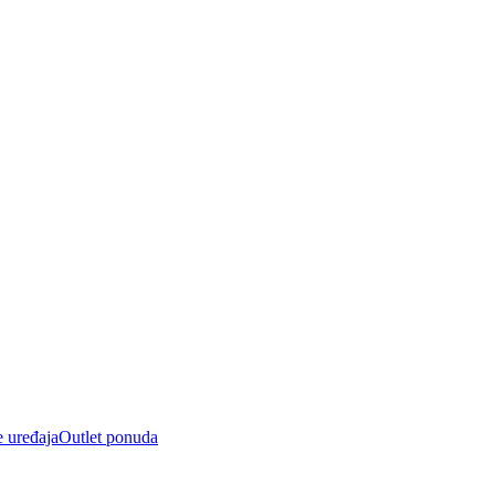
e uređaja
Outlet ponuda