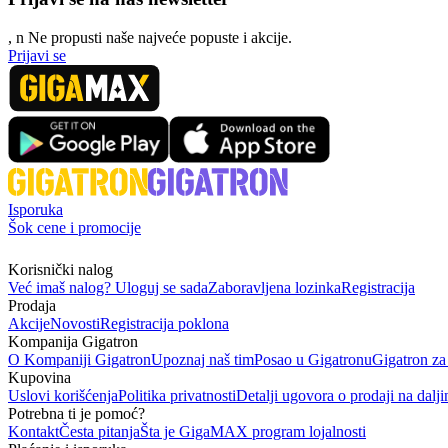
, n
N
e propusti naše najveće popuste i akcije.
Prijavi se
Isporuka
Šok cene i promocije
Korisnički nalog
Već imaš nalog? Uloguj se sada
Zaboravljena lozinka
Registracija
Prodaja
Akcije
Novosti
Registracija poklona
Kompanija Gigatron
O Kompaniji Gigatron
Upoznaj naš tim
Posao u Gigatronu
Gigatron za
Kupovina
Uslovi korišćenja
Politika privatnosti
Detalji ugovora o prodaji na dalji
Potrebna ti je pomoć?
Kontakt
Česta pitanja
Šta je GigaMAX program lojalnosti