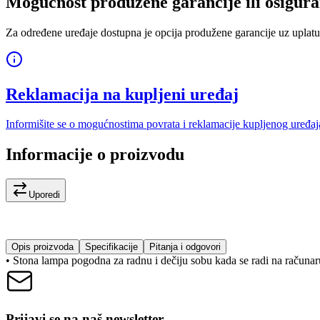
Mogućnost produžene garancije ili osigura
Za određene uređaje dostupna je opcija produžene garancije uz uplatu
Reklamacija na kupljeni uređaj
Informišite se o mogućnostima povrata i reklamacije kupljenog uređaj
Informacije o proizvodu
Uporedi
Opis proizvoda
Specifikacije
Pitanja i odgovori
• Stona lampa pogodna za radnu i dečiju sobu kada se radi na računaru
Prijavi se na naš newsletter