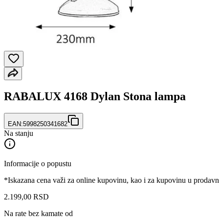
RABALUX 4168 Dylan Stona lampa
EAN:
5998250341682
Na stanju
Informacije o popustu
*Iskazana cena važi za online kupovinu, kao i za kupovinu u prodav
2.199
,
00
RSD
Na rate bez kamate od