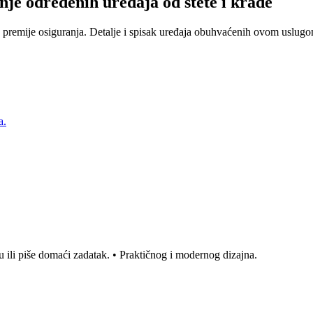
nje određenih uređaja od štete i krađe
 premije osiguranja. Detalje i spisak uređaja obuhvaćenih ovom uslugom
a.
 ili piše domaći zadatak. • Praktičnog i modernog dizajna.