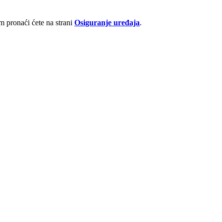
 pronaći ćete na strani
Osiguranje uređaja
.