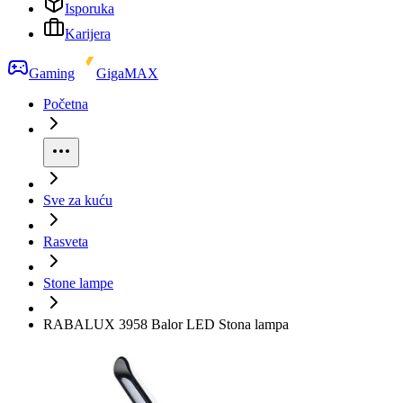
Isporuka
Karijera
Gaming
GigaMAX
Početna
Sve za kuću
Rasveta
Stone lampe
RABALUX 3958 Balor LED Stona lampa