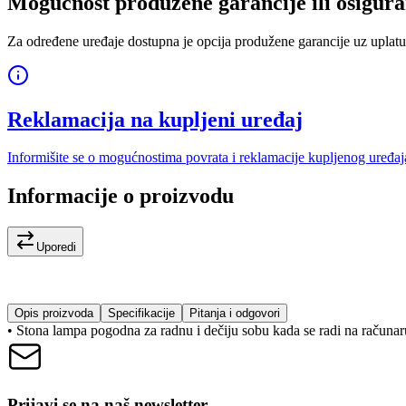
Mogućnost produžene garancije ili osigura
Za određene uređaje dostupna je opcija produžene garancije uz uplatu
Reklamacija na kupljeni uređaj
Informišite se o mogućnostima povrata i reklamacije kupljenog uređaj
Informacije o proizvodu
Uporedi
Opis proizvoda
Specifikacije
Pitanja i odgovori
• Stona lampa pogodna za radnu i dečiju sobu kada se radi na računaru
Prijavi se na naš newsletter