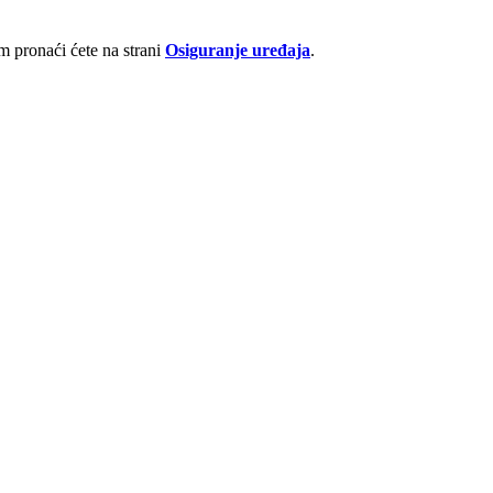
 pronaći ćete na strani
Osiguranje uređaja
.