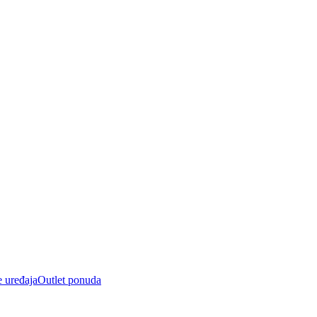
e uređaja
Outlet ponuda