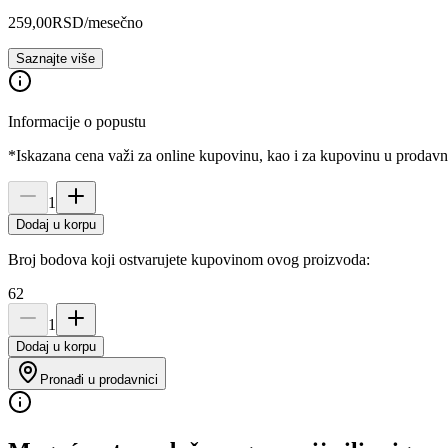
259,00
RSD
/mesečno
Saznajte više
Informacije o popustu
*Iskazana cena važi za online kupovinu, kao i za kupovinu u prodav
1
Dodaj u korpu
Broj bodova koji ostvarujete kupovinom ovog proizvoda:
62
1
Dodaj u korpu
Pronađi u prodavnici