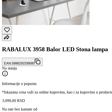
RABALUX 3958 Balor LED Stona lampa
EAN:
5998250339580
Na stanju
Informacije o popustu
*Iskazana cena važi za online kupovinu, kao i za kupovinu u prodav
3.099
,
00
RSD
Na rate bez kamate od