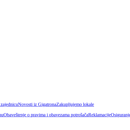
 zajednicu
Novosti iz Gigatrona
Zakupljujemo lokale
nu
Obaveštenje o pravima i obavezama potrošača
Reklamacije
Osiguranj