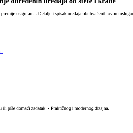
nje određenih uređaja od štete i krađe
 premije osiguranja. Detalje i spisak uređaja obuhvaćenih ovom uslugom
a.
 ili piše domaći zadatak. • Praktičnog i modernog dizajna.