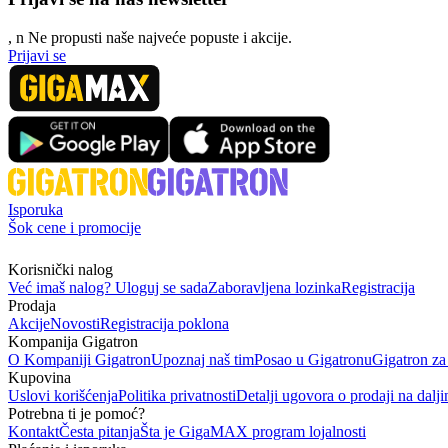
, n
N
e propusti naše najveće popuste i akcije.
Prijavi se
Isporuka
Šok cene i promocije
Korisnički nalog
Već imaš nalog? Uloguj se sada
Zaboravljena lozinka
Registracija
Prodaja
Akcije
Novosti
Registracija poklona
Kompanija Gigatron
O Kompaniji Gigatron
Upoznaj naš tim
Posao u Gigatronu
Gigatron za
Kupovina
Uslovi korišćenja
Politika privatnosti
Detalji ugovora o prodaji na dalji
Potrebna ti je pomoć?
Kontakt
Česta pitanja
Šta je GigaMAX program lojalnosti