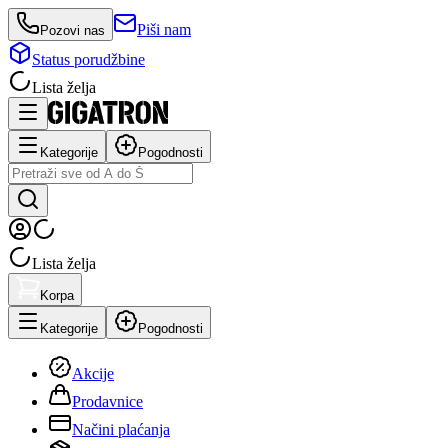
Piši nam
Pozovi nas
Status porudžbine
Lista želja
Kategorije
Pogodnosti
Lista želja
Korpa
Kategorije
Pogodnosti
Akcije
Prodavnice
Načini plaćanja