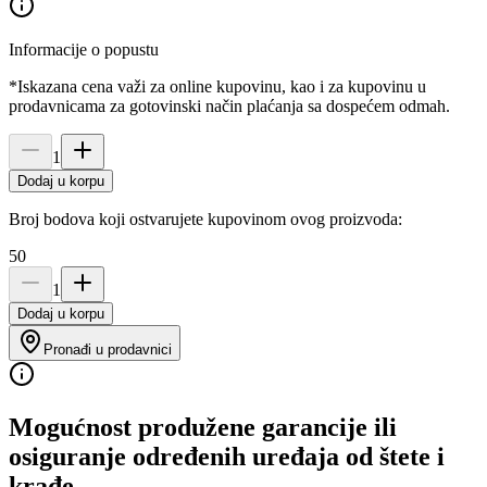
Informacije o popustu
*Iskazana cena važi za online kupovinu, kao i za kupovinu u
prodavnicama za gotovinski način plaćanja sa dospećem odmah.
1
Dodaj u korpu
Broj bodova koji ostvarujete kupovinom ovog proizvoda:
50
1
Dodaj u korpu
Pronađi u prodavnici
Mogućnost produžene garancije ili
osiguranje određenih uređaja od štete i
krađe