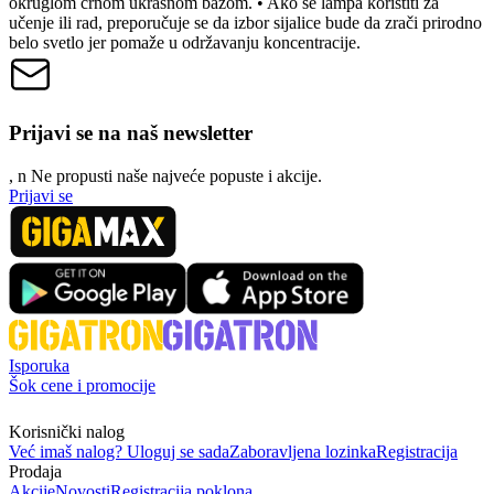
okruglom crnom ukrasnom bazom. • Ako se lampa koristiti za
učenje ili rad, preporučuje se da izbor sijalice bude da zrači prirodno
belo svetlo jer pomaže u održavanju koncentracije.
Prijavi se na naš newsletter
, n
N
e propusti naše najveće popuste i akcije.
Prijavi se
Isporuka
Šok cene i promocije
Korisnički nalog
Već imaš nalog? Uloguj se sada
Zaboravljena lozinka
Registracija
Prodaja
Akcije
Novosti
Registracija poklona