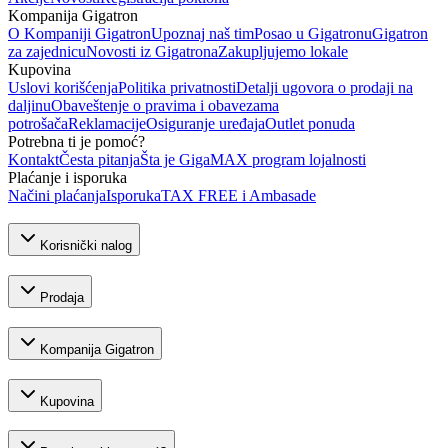
Kompanija Gigatron
O Kompaniji Gigatron
Upoznaj naš tim
Posao u Gigatronu
Gigatron
za zajednicu
Novosti iz Gigatrona
Zakupljujemo lokale
Kupovina
Uslovi korišćenja
Politika privatnosti
Detalji ugovora o prodaji na
daljinu
Obaveštenje o pravima i obavezama
potrošača
Reklamacije
Osiguranje uređaja
Outlet ponuda
Potrebna ti je pomoć?
Kontakt
Česta pitanja
Šta je GigaMAX program lojalnosti
Plaćanje i isporuka
Načini plaćanja
Isporuka
TAX FREE i Ambasade
Korisnički nalog
Prodaja
Kompanija Gigatron
Kupovina