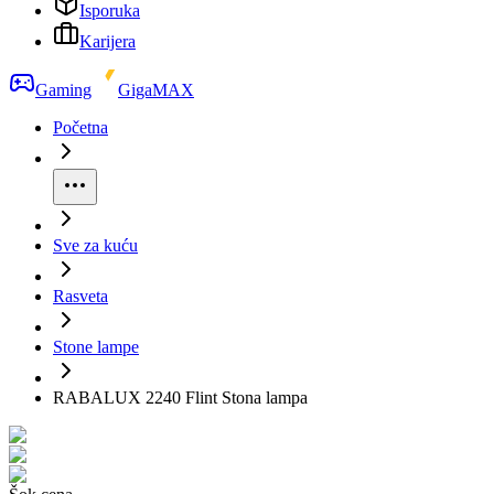
Isporuka
Karijera
Gaming
GigaMAX
Početna
Sve za kuću
Rasveta
Stone lampe
RABALUX 2240 Flint Stona lampa