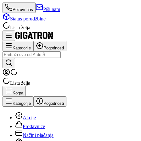
Piši nam
Pozovi nas
Status porudžbine
Lista želja
Kategorije
Pogodnosti
Lista želja
Korpa
Kategorije
Pogodnosti
Akcije
Prodavnice
Načini plaćanja