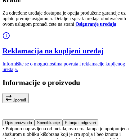
Za određene uređaje dostupna je opcija produžene garancije uz
uplatu premije osiguranja. Detalje i spisak uređaja obuhvaćenih
ovom uslugom pronaći ćete na strani
Osiguranje uređaja
.
Reklamacija na kupljeni uređaj
Informišite se o mogućnostima povrata i reklamacije kupljenog
uređaja.
Informacije o proizvodu
Uporedi
Opis proizvoda
Specifikacije
Pitanja i odgovori
• Potpuno napravljena od metala, ovo crna lampa je upotpunjena
abažurom u obliku kišobrana koji je crn spolja i beo iznutra i