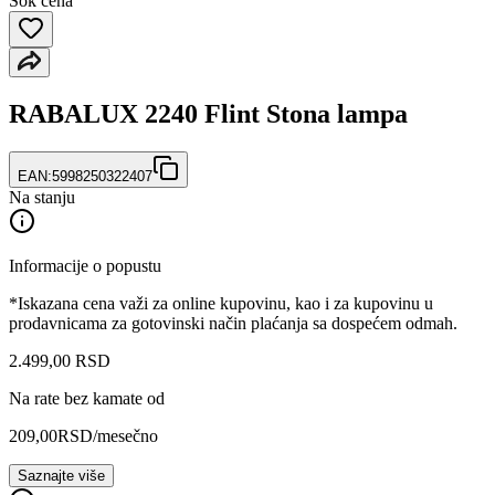
Šok cena
RABALUX 2240 Flint Stona lampa
EAN:
5998250322407
Na stanju
Informacije o popustu
*Iskazana cena važi za online kupovinu, kao i za kupovinu u
prodavnicama za gotovinski način plaćanja sa dospećem odmah.
2.499
,
00
RSD
Na rate bez kamate od
209,00
RSD
/mesečno
Saznajte više