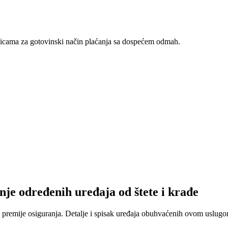
nicama za gotovinski način plaćanja sa dospećem odmah.
nje određenih uređaja od štete i krađe
 premije osiguranja. Detalje i spisak uređaja obuhvaćenih ovom uslugom