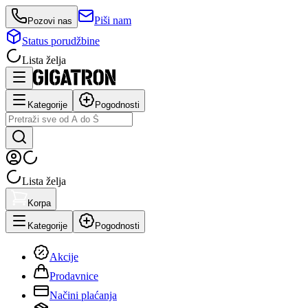
Piši nam
Pozovi nas
Status porudžbine
Lista želja
Kategorije
Pogodnosti
Lista želja
Korpa
Kategorije
Pogodnosti
Akcije
Prodavnice
Načini plaćanja