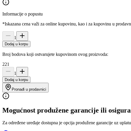
Informacije o popustu
*Iskazana cena važi za online kupovinu, kao i za kupovinu u prodav
1
Dodaj u korpu
Broj bodova koji ostvarujete kupovinom ovog proizvoda:
221
1
Dodaj u korpu
Pronađi u prodavnici
Mogućnost produžene garancije ili osigura
Za određene uređaje dostupna je opcija produžene garancije uz uplatu