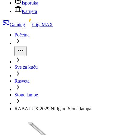
Isporuka
Karijera
Gaming
GigaMAX
Početna
Sve za kuću
Rasveta
Stone lampe
RABALUX 2029 Nilfgard Stona lampa