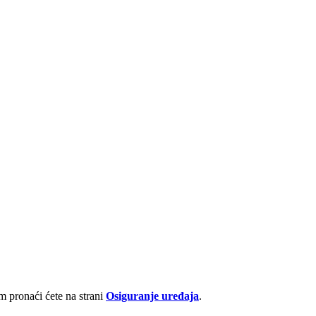
 pronaći ćete na strani
Osiguranje uređaja
.