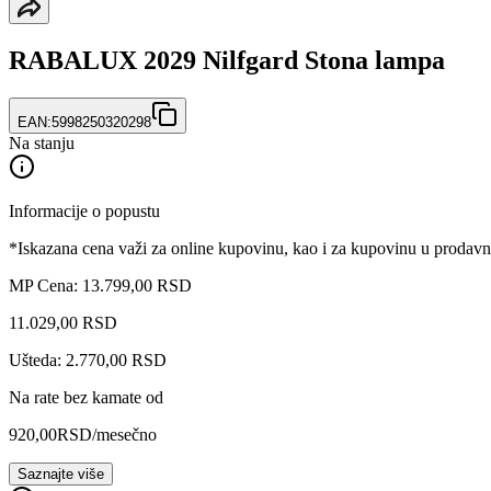
RABALUX 2029 Nilfgard Stona lampa
EAN:
5998250320298
Na stanju
Informacije o popustu
*Iskazana cena važi za online kupovinu, kao i za kupovinu u prodav
MP Cena: 13.799,00 RSD
11.029
,
00
RSD
Ušteda: 2.770,00 RSD
Na rate bez kamate od
920,00
RSD
/mesečno
Saznajte više