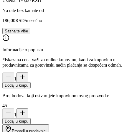
Ušteda: 570,00 RSD
Na rate bez kamate od
186,00
RSD
/mesečno
Saznajte više
Informacije o popustu
*Iskazana cena važi za online kupovinu, kao i za kupovinu u
prodavnicama za gotovinski način plaćanja sa dospećem odmah.
1
Dodaj u korpu
Broj bodova koji ostvarujete kupovinom ovog proizvoda:
45
1
Dodaj u korpu
Pronađi u prodavnici