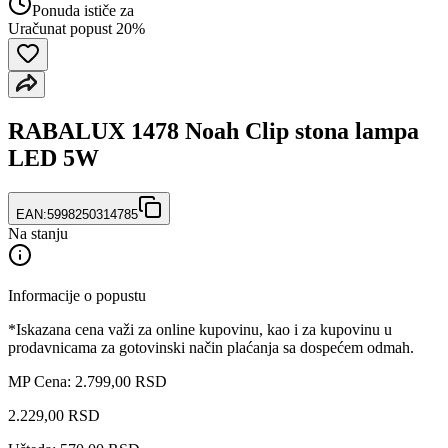
Ponuda ističe za
Uračunat popust 20%
RABALUX 1478 Noah Clip stona lampa
LED 5W
EAN:
5998250314785
Na stanju
Informacije o popustu
*Iskazana cena važi za online kupovinu, kao i za kupovinu u
prodavnicama za gotovinski način plaćanja sa dospećem odmah.
MP Cena: 2.799,00 RSD
2.229
,
00
RSD