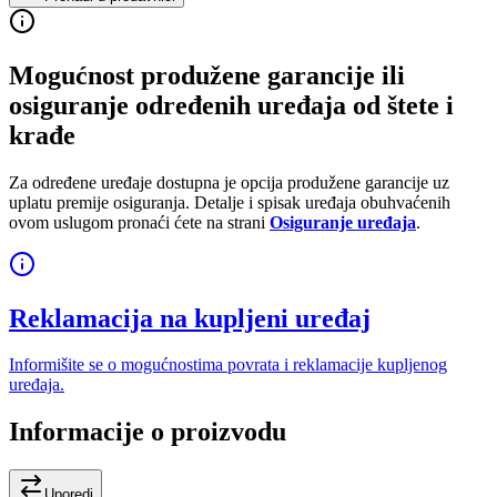
Mogućnost produžene garancije ili
osiguranje određenih uređaja od štete i
krađe
Za određene uređaje dostupna je opcija produžene garancije uz
uplatu premije osiguranja. Detalje i spisak uređaja obuhvaćenih
ovom uslugom pronaći ćete na strani
Osiguranje uređaja
.
Reklamacija na kupljeni uređaj
Informišite se o mogućnostima povrata i reklamacije kupljenog
uređaja.
Informacije o proizvodu
Uporedi