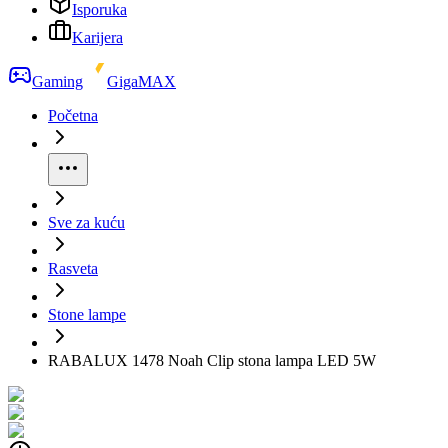
Isporuka
Karijera
Gaming
GigaMAX
Početna
Sve za kuću
Rasveta
Stone lampe
RABALUX 1478 Noah Clip stona lampa LED 5W