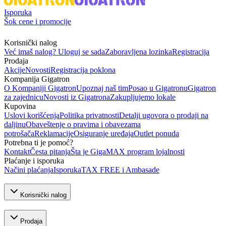
Isporuka
Šok cene i promocije
Korisnički nalog
Već imaš nalog? Uloguj se sada
Zaboravljena lozinka
Registracija
Prodaja
Akcije
Novosti
Registracija poklona
Kompanija Gigatron
O Kompaniji Gigatron
Upoznaj naš tim
Posao u Gigatronu
Gigatron
za zajednicu
Novosti iz Gigatrona
Zakupljujemo lokale
Kupovina
Uslovi korišćenja
Politika privatnosti
Detalji ugovora o prodaji na
daljinu
Obaveštenje o pravima i obavezama
potrošača
Reklamacije
Osiguranje uređaja
Outlet ponuda
Potrebna ti je pomoć?
Kontakt
Česta pitanja
Šta je GigaMAX program lojalnosti
Plaćanje i isporuka
Načini plaćanja
Isporuka
TAX FREE i Ambasade
Korisnički nalog
Prodaja