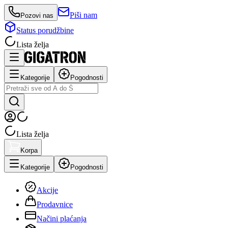
Piši nam
Pozovi nas
Status porudžbine
Lista želja
Kategorije
Pogodnosti
Lista želja
Korpa
Kategorije
Pogodnosti
Akcije
Prodavnice
Načini plaćanja