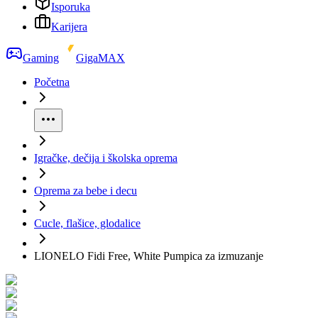
Isporuka
Karijera
Gaming
GigaMAX
Početna
Igračke, dečija i školska oprema
Oprema za bebe i decu
Cucle, flašice, glodalice
LIONELO Fidi Free, White Pumpica za izmuzanje