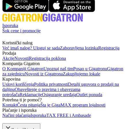
Isporuka
Šok cene i promocije
Korisnički nalog
Već imaš nalog? Uloguj se sada
Zaboravljena lozinka
Registracija
Prodaja
Akcije
Novosti
Registracija poklona
Kompanija Gigatron
O Kompaniji Gigatron
Upoznaj naš tim
Posao u Gigatronu
Gigatron
za zajednicu
Novosti iz Gigatrona
Zakupljujemo lokale
Kupovina
Uslovi korišćenja
Politika privatnosti
Detalji ugovora o prodaji na
daljinu
Obaveštenje o pravima i obavezama
potrošača
Reklamacije
Osiguranje uređaja
Outlet ponuda
Potrebna ti je pomoć?
Kontakt
Česta pitanja
Šta je GigaMAX program lojalnosti
Plaćanje i isporuka
Načini plaćanja
Isporuka
TAX FREE i Ambasade