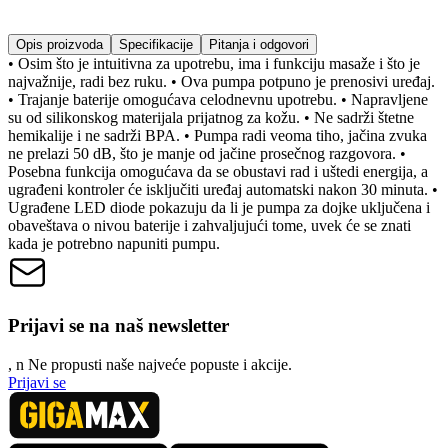
Opis proizvoda
Specifikacije
Pitanja i odgovori
• Osim što je intuitivna za upotrebu, ima i funkciju masaže i što je
najvažnije, radi bez ruku. • Ova pumpa potpuno je prenosivi uređaj.
• Trajanje baterije omogućava celodnevnu upotrebu. • Napravljene
su od silikonskog materijala prijatnog za kožu. • Ne sadrži štetne
hemikalije i ne sadrži BPA. • Pumpa radi veoma tiho, jačina zvuka
ne prelazi 50 dB, što je manje od jačine prosečnog razgovora. •
Posebna funkcija omogućava da se obustavi rad i uštedi energija, a
ugrađeni kontroler će isključiti uređaj automatski nakon 30 minuta. •
Ugrađene LED diode pokazuju da li je pumpa za dojke uključena i
obaveštava o nivou baterije i zahvaljujući tome, uvek će se znati
kada je potrebno napuniti pumpu.
Prijavi se na naš newsletter
, n
N
e propusti naše najveće popuste i akcije.
Prijavi se