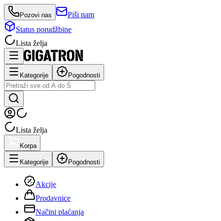
Piši nam
Pozovi nas
Status porudžbine
Lista želja
Kategorije
Pogodnosti
Lista želja
Korpa
Kategorije
Pogodnosti
Akcije
Prodavnice
Načini plaćanja