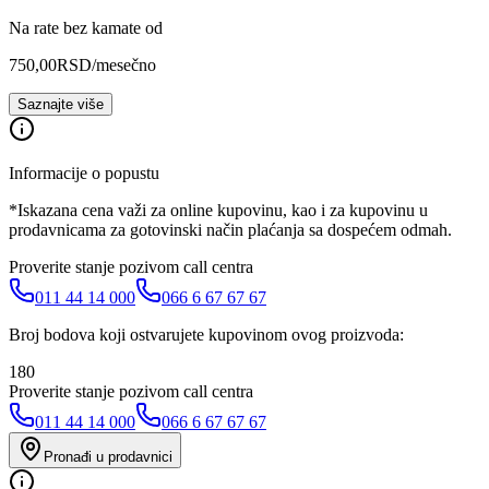
Na rate bez kamate od
750,00
RSD
/mesečno
Saznajte više
Informacije o popustu
*Iskazana cena važi za online kupovinu, kao i za kupovinu u
prodavnicama za gotovinski način plaćanja sa dospećem odmah.
Proverite stanje pozivom call centra
011 44 14 000
066 6 67 67 67
Broj bodova koji ostvarujete kupovinom ovog proizvoda:
180
Proverite stanje pozivom call centra
011 44 14 000
066 6 67 67 67
Pronađi u prodavnici