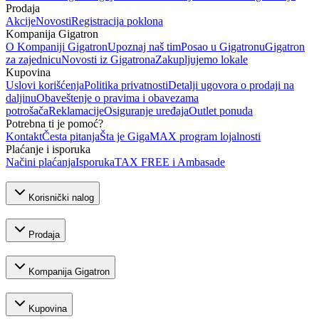
Prodaja
Akcije
Novosti
Registracija poklona
Kompanija Gigatron
O Kompaniji Gigatron
Upoznaj naš tim
Posao u Gigatronu
Gigatron
za zajednicu
Novosti iz Gigatrona
Zakupljujemo lokale
Kupovina
Uslovi korišćenja
Politika privatnosti
Detalji ugovora o prodaji na
daljinu
Obaveštenje o pravima i obavezama
potrošača
Reklamacije
Osiguranje uređaja
Outlet ponuda
Potrebna ti je pomoć?
Kontakt
Česta pitanja
Šta je GigaMAX program lojalnosti
Plaćanje i isporuka
Načini plaćanja
Isporuka
TAX FREE i Ambasade
Korisnički nalog
Prodaja
Kompanija Gigatron
Kupovina