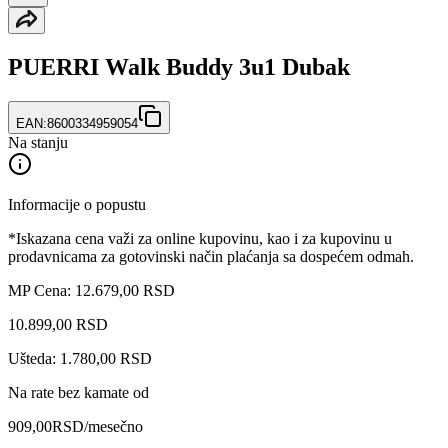
PUERRI Walk Buddy 3u1 Dubak
EAN:
8600334959054
Na stanju
Informacije o popustu
*Iskazana cena važi za online kupovinu, kao i za kupovinu u
prodavnicama za gotovinski način plaćanja sa dospećem odmah.
MP Cena: 12.679,00 RSD
10.899
,
00
RSD
Ušteda: 1.780,00 RSD
Na rate bez kamate od
909,00
RSD
/mesečno