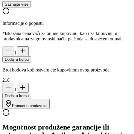
Saznajte više
Informacije o popustu
*Iskazana cena važi za online kupovinu, kao i za kupovinu u
prodavnicama za gotovinski način plaćanja sa dospećem odmah.
1
Dodaj u korpu
Broj bodova koji ostvarujete kupovinom ovog proizvoda:
218
1
Dodaj u korpu
Pronađi u prodavnici
Mogućnost produžene garancije ili