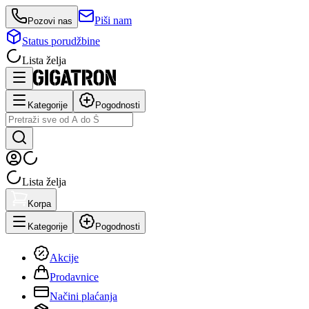
Piši nam
Pozovi nas
Status porudžbine
Lista želja
Kategorije
Pogodnosti
Lista želja
Korpa
Kategorije
Pogodnosti
Akcije
Prodavnice
Načini plaćanja