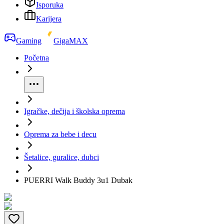
Isporuka
Karijera
Gaming
GigaMAX
Početna
Igračke, dečija i školska oprema
Oprema za bebe i decu
Šetalice, guralice, dubci
PUERRI Walk Buddy 3u1 Dubak