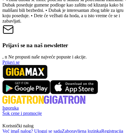
Dubak poseduje gumene podloge kao zaštitu od klizanja kako bi
mališani bili bezbedni. • Dubak je interesantan zbog table za igru
koju poseduje. • Dete će vežbati da hoda, a u isto vreme će se i
zabavljati.
Prijavi se na naš newsletter
, n
N
e propusti naše najveće popuste i akcije.
Prijavi se
Isporuka
Šok cene i promocije
Korisnički nalog
Već imaš nalog? Uloguj se sada
Zaboravljena lozinka
Registracija