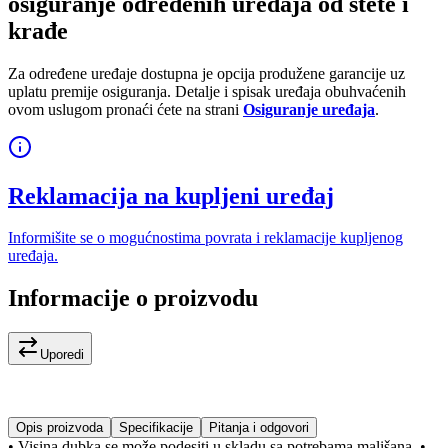
osiguranje određenih uređaja od štete i
krađe
Za određene uređaje dostupna je opcija produžene garancije uz
uplatu premije osiguranja. Detalje i spisak uređaja obuhvaćenih
ovom uslugom pronaći ćete na strani
Osiguranje uređaja
.
Reklamacija na kupljeni uređaj
Informišite se o mogućnostima povrata i reklamacije kupljenog
uređaja.
Informacije o proizvodu
Uporedi
Opis proizvoda
Specifikacije
Pitanja i odgovori
• Visina dubka se može podesiti u skladu sa potrebama mališana. •