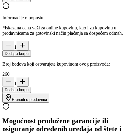
Informacije o popustu
*Iskazana cena važi za online kupovinu, kao i za kupovinu u
prodavnicama za gotovinski način plaćanja sa dospećem odmah.
1
Dodaj u korpu
Broj bodova koji ostvarujete kupovinom ovog proizvoda:
260
1
Dodaj u korpu
Pronađi u prodavnici
Mogućnost produžene garancije ili
osiguranje određenih uređaja od štete i