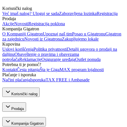
Korisnički nalog
Već imaš nalog? Uloguj se sada
Zaboravljena lozinka
Registracija
Prodaja
Akcije
Novosti
Registracija poklona
Kompanija Gigatron
O Kompaniji Gigatron
Upoznaj naš tim
Posao u Gigatronu
Gigatron
za zajednicu
Novosti iz Gigatrona
Zakupljujemo lokale
Kupovina
Uslovi korišćenja
Politika privatnosti
Detalji ugovora o prodaji na
daljinu
Obaveštenje o pravima i obavezama
potrošača
Reklamacije
Osiguranje uređaja
Outlet ponuda
Potrebna ti je pomoć?
Kontakt
Česta pitanja
Šta je GigaMAX program lojalnosti
Plaćanje i isporuka
Načini plaćanja
Isporuka
TAX FREE i Ambasade
Korisnički nalog
Prodaja
Kompanija Gigatron