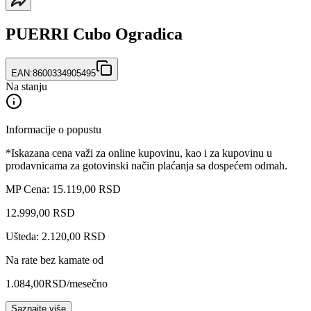
PUERRI Cubo Ogradica
EAN:
8600334905495
Na stanju
Informacije o popustu
*Iskazana cena važi za online kupovinu, kao i za kupovinu u
prodavnicama za gotovinski način plaćanja sa dospećem odmah.
MP Cena: 15.119,00 RSD
12.999
,
00
RSD
Ušteda: 2.120,00 RSD
Na rate bez kamate od
1.084,00
RSD
/mesečno
Saznajte više