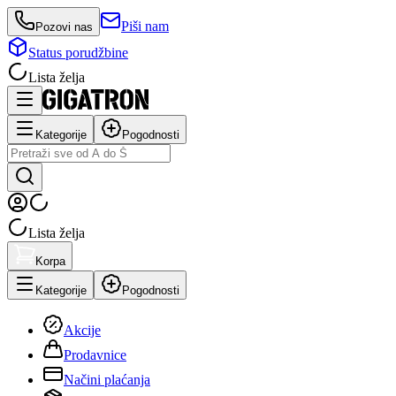
Piši nam
Pozovi nas
Status porudžbine
Lista želja
Kategorije
Pogodnosti
Lista želja
Korpa
Kategorije
Pogodnosti
Akcije
Prodavnice
Načini plaćanja