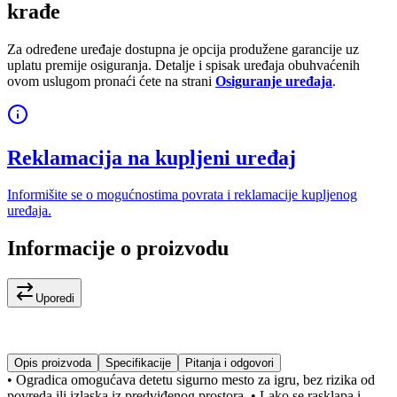
krađe
Za određene uređaje dostupna je opcija produžene garancije uz
uplatu premije osiguranja. Detalje i spisak uređaja obuhvaćenih
ovom uslugom pronaći ćete na strani
Osiguranje uređaja
.
Reklamacija na kupljeni uređaj
Informišite se o mogućnostima povrata i reklamacije kupljenog
uređaja.
Informacije o proizvodu
Uporedi
Opis proizvoda
Specifikacije
Pitanja i odgovori
• Ogradica omogućava detetu sigurno mesto za igru, bez rizika od
povreda ili izlaska iz predviđenog prostora. • Lako se rasklapa i