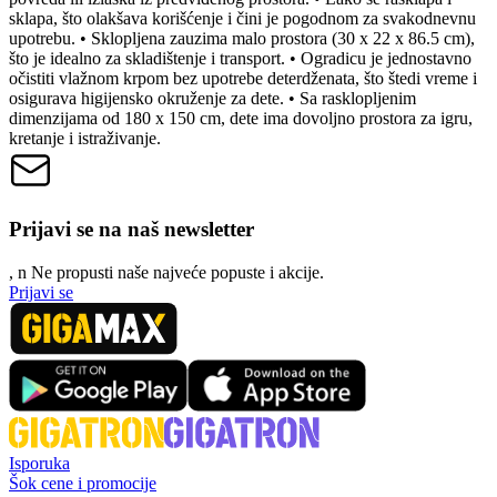
sklapa, što olakšava korišćenje i čini je pogodnom za svakodnevnu
upotrebu. • Sklopljena zauzima malo prostora (30 x 22 x 86.5 cm),
što je idealno za skladištenje i transport. • Ogradicu je jednostavno
očistiti vlažnom krpom bez upotrebe deterdženata, što štedi vreme i
osigurava higijensko okruženje za dete. • Sa rasklopljenim
dimenzijama od 180 x 150 cm, dete ima dovoljno prostora za igru,
kretanje i istraživanje.
Prijavi se na naš newsletter
, n
N
e propusti naše najveće popuste i akcije.
Prijavi se
Isporuka
Šok cene i promocije