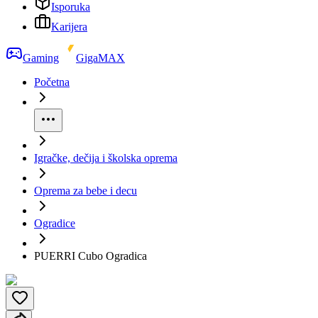
Isporuka
Karijera
Gaming
GigaMAX
Početna
Igračke, dečija i školska oprema
Oprema za bebe i decu
Ogradice
PUERRI Cubo Ogradica