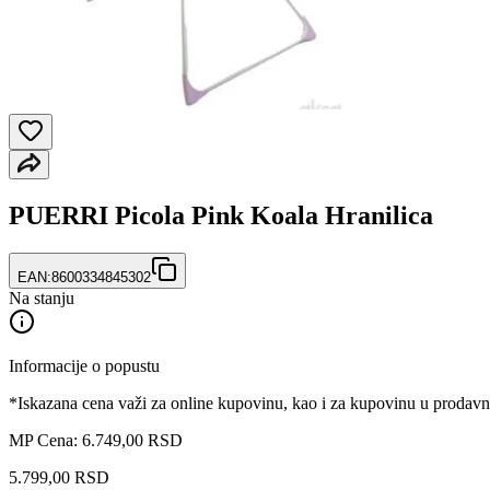
PUERRI Picola Pink Koala Hranilica
EAN:
8600334845302
Na stanju
Informacije o popustu
*Iskazana cena važi za online kupovinu, kao i za kupovinu u prodav
MP Cena: 6.749,00 RSD
5.799
,
00
RSD