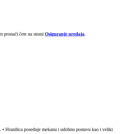
 pronaći ćete na strani
Osiguranje uređaja
.
. • Hranilica poseduje mekanu i udobnu postavu kao i veliki