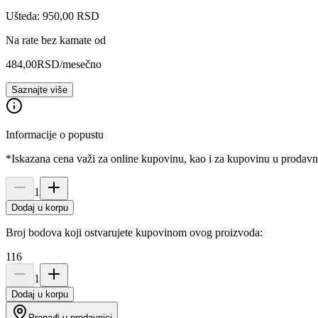
Ušteda: 950,00 RSD
Na rate bez kamate od
484,00
RSD
/mesečno
Saznajte više
Informacije o popustu
*Iskazana cena važi za online kupovinu, kao i za kupovinu u prodav
1
Dodaj u korpu
Broj bodova koji ostvarujete kupovinom ovog proizvoda:
116
1
Dodaj u korpu
Pronađi u prodavnici