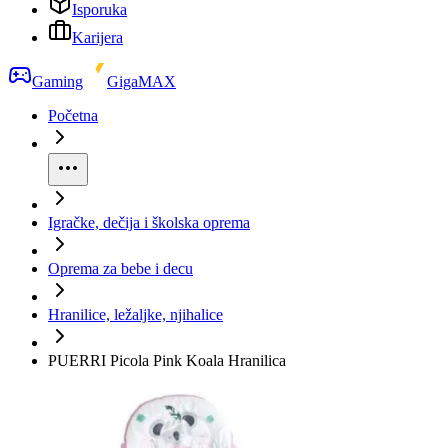
Isporuka
Karijera
Gaming
GigaMAX
Početna
Igračke, dečija i školska oprema
Oprema za bebe i decu
Hranilice, ležaljke, njihalice
PUERRI Picola Pink Koala Hranilica