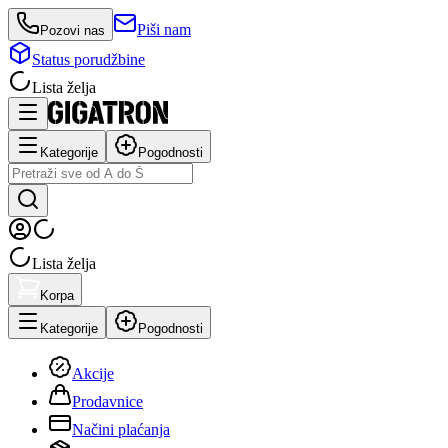
Piši nam
Pozovi nas
Status porudžbine
Lista želja
Kategorije
Pogodnosti
Lista želja
Korpa
Kategorije
Pogodnosti
Akcije
Prodavnice
Načini plaćanja