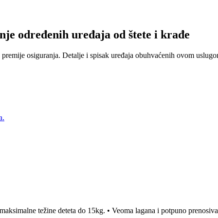
nje određenih uređaja od štete i krađe
 premije osiguranja. Detalje i spisak uređaja obuhvaćenih ovom uslugom
a.
 maksimalne težine deteta do 15kg. • Veoma lagana i potpuno prenosiva