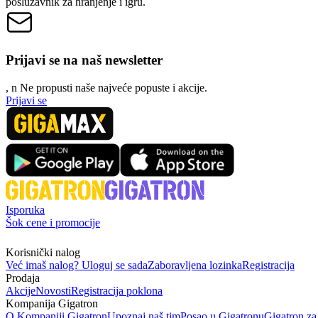
poslužavnik za hranjenje i igru.
Prijavi se na naš newsletter
, n
N
e propusti naše najveće popuste i akcije.
Prijavi se
Isporuka
Šok cene i promocije
Korisnički nalog
Već imaš nalog? Uloguj se sada
Zaboravljena lozinka
Registracija
Prodaja
Akcije
Novosti
Registracija poklona
Kompanija Gigatron
O Kompaniji Gigatron
Upoznaj naš tim
Posao u Gigatronu
Gigatron za