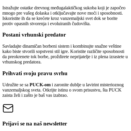
Istražujte ostatke drevnog međugalaktičkog sukoba koji je započeo
mnogo pre vašeg dolaska i otključavajte nove moći i sposobnosti.
Iskoristite ih da se krećete kroz vanzemaljski svet dok se borite
protiv opasnih stvorenja i evoluiranih čudovišta.
Postani vrhunski predator
Savladajte dinamičan borbeni sistem i kombinujte snažne veštine
kako biste stvorili sopstveni stil igre. Koristite različite sposobnosti
da preokrenete tok borbe, proždirete neprijatelje i iz plena izrastete u
vrhunskog predatora.
Prihvati svoju pravu svrhu
Udružite se sa
PUCK-om
i zaronite dublje u lavirint misterioznog
vanzemaljskog sveta. Otkrijte istinu o svom prisustvu, šta PUCK
zaista želi i zašto je baš vas izabrao.
Prijavi se na naš newsletter