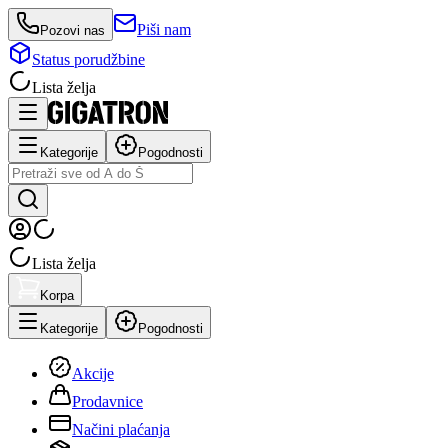
Piši nam
Pozovi nas
Status porudžbine
Lista želja
Kategorije
Pogodnosti
Lista želja
Korpa
Kategorije
Pogodnosti
Akcije
Prodavnice
Načini plaćanja