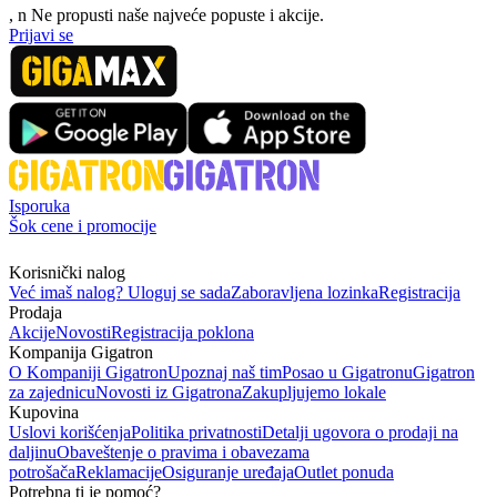
, n
N
e propusti naše najveće popuste i akcije.
Prijavi se
Isporuka
Šok cene i promocije
Korisnički nalog
Već imaš nalog? Uloguj se sada
Zaboravljena lozinka
Registracija
Prodaja
Akcije
Novosti
Registracija poklona
Kompanija Gigatron
O Kompaniji Gigatron
Upoznaj naš tim
Posao u Gigatronu
Gigatron
za zajednicu
Novosti iz Gigatrona
Zakupljujemo lokale
Kupovina
Uslovi korišćenja
Politika privatnosti
Detalji ugovora o prodaji na
daljinu
Obaveštenje o pravima i obavezama
potrošača
Reklamacije
Osiguranje uređaja
Outlet ponuda
Potrebna ti je pomoć?