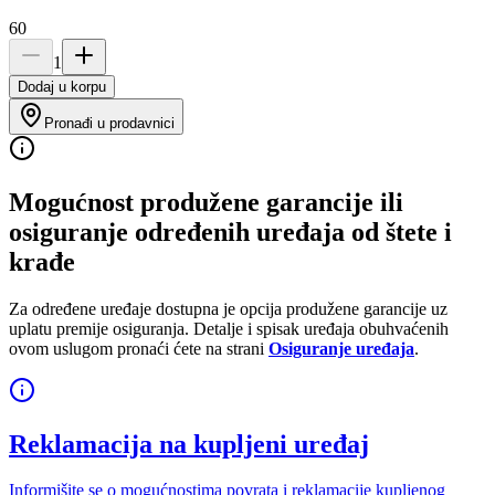
60
1
Dodaj u korpu
Pronađi u prodavnici
Mogućnost produžene garancije ili
osiguranje određenih uređaja od štete i
krađe
Za određene uređaje dostupna je opcija produžene garancije uz
uplatu premije osiguranja. Detalje i spisak uređaja obuhvaćenih
ovom uslugom pronaći ćete na strani
Osiguranje uređaja
.
Reklamacija na kupljeni uređaj
Informišite se o mogućnostima povrata i reklamacije kupljenog