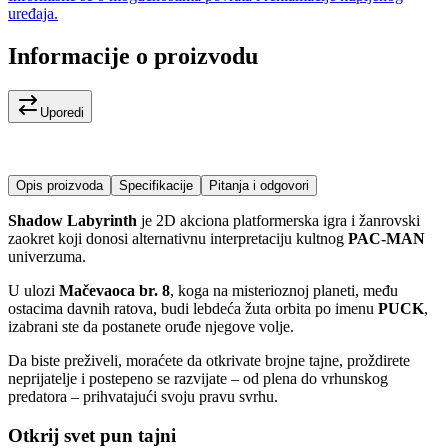
uređaja.
Informacije o proizvodu
Uporedi
Opis proizvoda
Specifikacije
Pitanja i odgovori
Shadow Labyrinth
je 2D akciona platformerska igra i žanrovski
zaokret koji donosi alternativnu interpretaciju kultnog
PAC-MAN
univerzuma.
U ulozi
Mačevaoca br. 8
, koga na misterioznoj planeti, među
ostacima davnih ratova, budi lebdeća žuta orbita po imenu
PUCK
,
izabrani ste da postanete oruđe njegove volje.
Da biste preživeli, moraćete da otkrivate brojne tajne, proždirete
neprijatelje i postepeno se razvijate – od plena do vrhunskog
predatora – prihvatajući svoju pravu svrhu.
Otkrij svet pun tajni