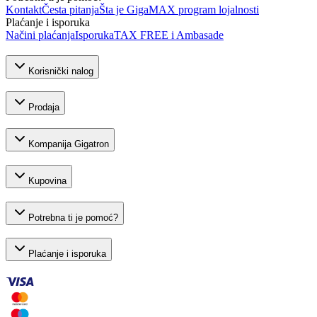
Kontakt
Česta pitanja
Šta je GigaMAX program lojalnosti
Plaćanje i isporuka
Načini plaćanja
Isporuka
TAX FREE i Ambasade
Korisnički nalog
Prodaja
Kompanija Gigatron
Kupovina
Potrebna ti je pomoć?
Plaćanje i isporuka