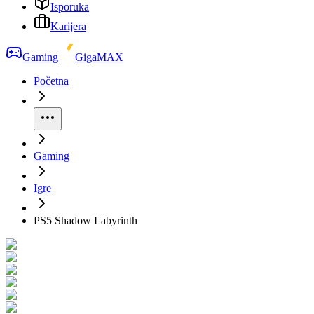
Isporuka
Karijera
Gaming
GigaMAX
Početna
Gaming
Igre
PS5 Shadow Labyrinth