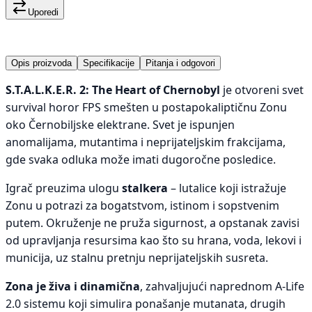
Uporedi
Opis proizvoda
Specifikacije
Pitanja i odgovori
S.T.A.L.K.E.R. 2: The Heart of Chernobyl
je otvoreni svet
survival horor FPS smešten u postapokaliptičnu Zonu
oko Černobiljske elektrane. Svet je ispunjen
anomalijama, mutantima i neprijateljskim frakcijama,
gde svaka odluka može imati dugoročne posledice.
Igrač preuzima ulogu
stalkera
– lutalice koji istražuje
Zonu u potrazi za bogatstvom, istinom i sopstvenim
putem. Okruženje ne pruža sigurnost, a opstanak zavisi
od upravljanja resursima kao što su hrana, voda, lekovi i
municija, uz stalnu pretnju neprijateljskih susreta.
Zona je živa i dinamična
, zahvaljujući naprednom A-Life
2.0 sistemu koji simulira ponašanje mutanata, drugih