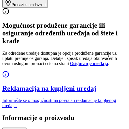
Pronađi u prodavnici
Mogućnost produžene garancije ili
osiguranje određenih uređaja od štete i
krađe
Za određene uređaje dostupna je opcija produžene garancije uz
uplatu premije osiguranja. Detalje i spisak uređaja obuhvaćenih
ovom uslugom pronaći ćete na strani
Osiguranje uređaja
.
Reklamacija na kupljeni uređaj
Informišite se o mogućnostima povrata i reklamacije kupljenog
uređaja.
Informacije o proizvodu