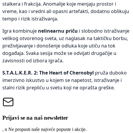
stalkera i frakcija. Anomalije koje menjaju prostor i
vreme, kao i vredni ali opasni artefakti, dodatno oblikuju
tempo i rizik istraživanja.
Igra kombinuje
nelinearnu priču
i slobodno istraživanje
velikog otvorenog sveta, uz naglasak na taktičku borbu,
preživljavanje i donošenje odluka koje utiču na tok
događaja. Svaka sesija može se odvijati drugačije u
zavisnosti od izbora igrača.
S.T.A.L.K.E.R. 2: The Heart of Chernobyl
pruža duboko
imerzivno iskustvo u kojem se napetost, istraživanje i
stalni rizik prepliću u svetu koji ne oprašta greške.
Prijavi se na naš newsletter
, n
N
e propusti naše najveće popuste i akcije.