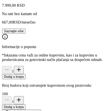
7.999
,
00
RSD
Na rate bez kamate od
667,00
RSD
/mesečno
Saznajte više
Informacije o popustu
*Iskazana cena važi za online kupovinu, kao i za kupovinu u
prodavnicama za gotovinski način plaćanja sa dospećem odmah.
1
Dodaj u korpu
Broj bodova koji ostvarujete kupovinom ovog proizvoda:
160
1
Dodaj u korpu