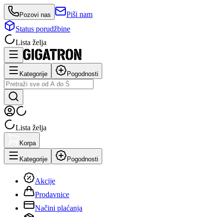
Piši nam
Pozovi nas
Status porudžbine
Lista želja
Kategorije
Pogodnosti
Lista želja
Korpa
Kategorije
Pogodnosti
Akcije
Prodavnice
Načini plaćanja