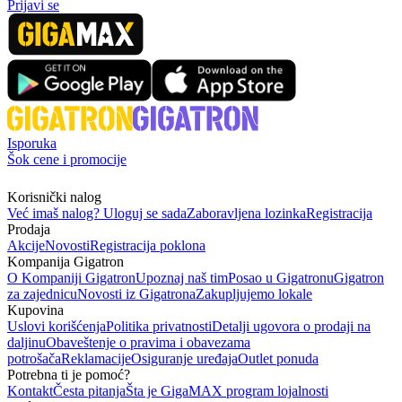
Prijavi se
Isporuka
Šok cene i promocije
Korisnički nalog
Već imaš nalog? Uloguj se sada
Zaboravljena lozinka
Registracija
Prodaja
Akcije
Novosti
Registracija poklona
Kompanija Gigatron
O Kompaniji Gigatron
Upoznaj naš tim
Posao u Gigatronu
Gigatron
za zajednicu
Novosti iz Gigatrona
Zakupljujemo lokale
Kupovina
Uslovi korišćenja
Politika privatnosti
Detalji ugovora o prodaji na
daljinu
Obaveštenje o pravima i obavezama
potrošača
Reklamacije
Osiguranje uređaja
Outlet ponuda
Potrebna ti je pomoć?
Kontakt
Česta pitanja
Šta je GigaMAX program lojalnosti