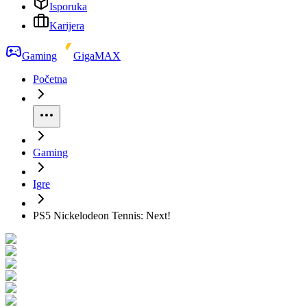
Isporuka
Karijera
Gaming
GigaMAX
Početna
Gaming
Igre
PS5 Nickelodeon Tennis: Next!