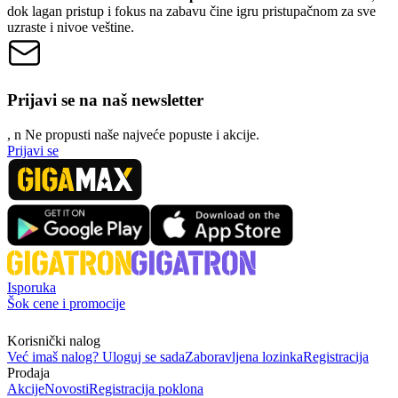
dok lagan pristup i fokus na zabavu čine igru pristupačnom za sve
uzraste i nivoe veštine.
Prijavi se na naš newsletter
, n
N
e propusti naše najveće popuste i akcije.
Prijavi se
Isporuka
Šok cene i promocije
Korisnički nalog
Već imaš nalog? Uloguj se sada
Zaboravljena lozinka
Registracija
Prodaja
Akcije
Novosti
Registracija poklona