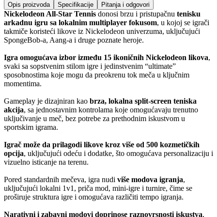
Opis proizvoda
Specifikacije
Pitanja i odgovori
Nickelodeon All-Star Tennis
donosi brzu i pristupačnu
tenisku
arkadnu igru sa lokalnim multiplayer fokusom
, u kojoj se igrači
takmiče koristeći likove iz Nickelodeon univerzuma, uključujući
SpongeBob-a, Aang-a i druge poznate heroje.
Igra omogućava izbor između 15 ikoničnih Nickelodeon likova
,
svaki sa sopstvenim stilom igre i jedinstvenim “ultimate”
sposobnostima koje mogu da preokrenu tok meča u ključnim
momentima.
Gameplay je dizajniran kao
brza, lokalna split-screen teniska
akcija
, sa jednostavnim kontrolama koje omogućavaju trenutno
uključivanje u meč, bez potrebe za prethodnim iskustvom u
sportskim igrama.
Igrač može da prilagodi likove kroz više od 500 kozmetičkih
opcija
, uključujući odeću i dodatke, što omogućava personalizaciju i
vizuelno isticanje na terenu.
Pored standardnih mečeva, igra nudi
više modova igranja
,
uključujući lokalni 1v1, priča mod, mini-igre i turnire, čime se
proširuje struktura igre i omogućava različiti tempo igranja.
Narativni i zabavni modovi doprinose raznovrsnosti iskustva
,