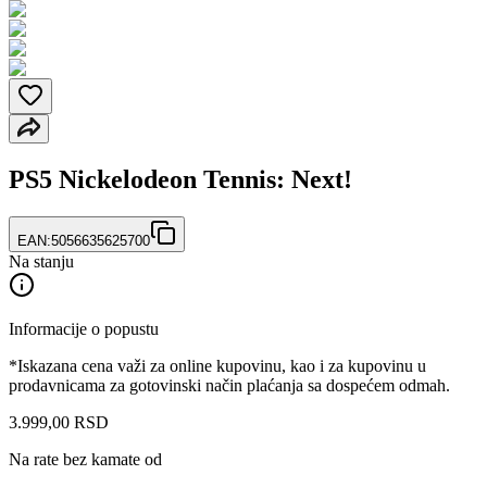
PS5 Nickelodeon Tennis: Next!
EAN:
5056635625700
Na stanju
Informacije o popustu
*Iskazana cena važi za online kupovinu, kao i za kupovinu u
prodavnicama za gotovinski način plaćanja sa dospećem odmah.
3.999
,
00
RSD
Na rate bez kamate od