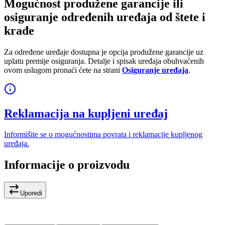
Mogućnost produžene garancije ili
osiguranje određenih uređaja od štete i
krađe
Za određene uređaje dostupna je opcija produžene garancije uz
uplatu premije osiguranja. Detalje i spisak uređaja obuhvaćenih
ovom uslugom pronaći ćete na strani
Osiguranje uređaja
.
Reklamacija na kupljeni uređaj
Informišite se o mogućnostima povrata i reklamacije kupljenog
uređaja.
Informacije o proizvodu
Uporedi