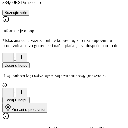
334,00
RSD
/mesečno
Saznajte više
Informacije o popustu
*Iskazana cena važi za online kupovinu, kao i za kupovinu u
prodavnicama za gotovinski način plaćanja sa dospećem odmah.
1
Dodaj u korpu
Broj bodova koji ostvarujete kupovinom ovog proizvoda:
80
1
Dodaj u korpu
Pronađi u prodavnici