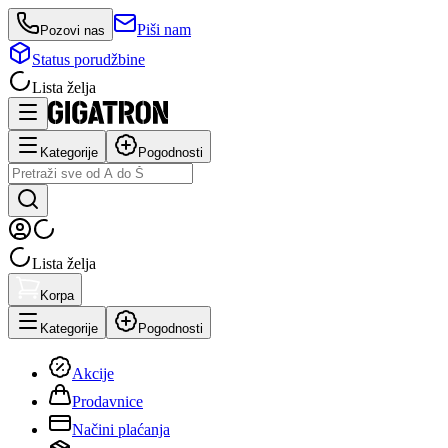
Piši nam
Pozovi nas
Status porudžbine
Lista želja
Kategorije
Pogodnosti
Lista želja
Korpa
Kategorije
Pogodnosti
Akcije
Prodavnice
Načini plaćanja