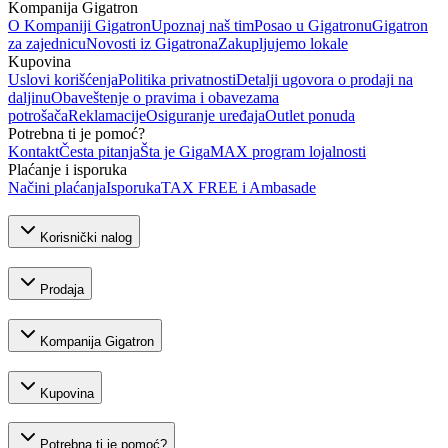
Kompanija Gigatron
O Kompaniji Gigatron
Upoznaj naš tim
Posao u Gigatronu
Gigatron
za zajednicu
Novosti iz Gigatrona
Zakupljujemo lokale
Kupovina
Uslovi korišćenja
Politika privatnosti
Detalji ugovora o prodaji na
daljinu
Obaveštenje o pravima i obavezama
potrošača
Reklamacije
Osiguranje uređaja
Outlet ponuda
Potrebna ti je pomoć?
Kontakt
Česta pitanja
Šta je GigaMAX program lojalnosti
Plaćanje i isporuka
Načini plaćanja
Isporuka
TAX FREE i Ambasade
Korisnički nalog
Prodaja
Kompanija Gigatron
Kupovina
Potrebna ti je pomoć?